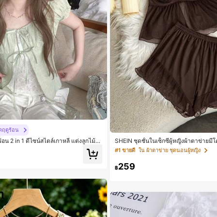
ดฤดูร้อน
ร้อน 2 in 1 ดีไซน์สไตล์เกาหลี แต่งลูกไม้ต่
SHEIN ชุดชั้นในเซ็กซี่ผู้หญิงผ้าตาข่ายม
#1 ขายดี
ใน ผ้าตาข่าย ชุดนอนผู้หญิง
259
฿