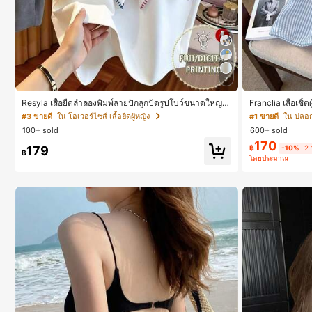
7
Resyla เสื้อยืดลำลองพิมพ์ลายปักลูกปัดรูปโบว์ขนาดใหญ่
Franclia เสื้อเชิ
สำหรับผู้หญิง
าง
#3 ขายดี
ใน โอเวอร์ไซส์ เสื้อยืดผู้หญิง
#1 ขายดี
ใน ปลอกค
100+ sold
600+ sold
170
179
฿
-10%
2 
฿
โดยประมาณ