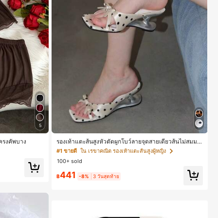
5
ีโครงคัพบาง
รองเท้าแตะส้นสูงหัวตัดผูกโบว์ลายจุดสายเดี่ยวส้นไม่สมมา
ตรสำหรับผู้หญิง, รองเท้าแตะส้นสูงหนังเทียมสีขาวหรูหรา
#1 ขายดี
ใน เรขาคณิต รองเท้าแตะส้นสูงผู้หญิง
สำหรับฤดูร้อน
100+ sold
441
฿
-8%
3 วันสุดท้าย