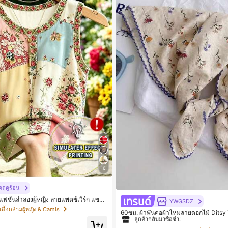
16
ดฤดูร้อน
#1 ขายดี
มแฟชั่นลำลองผู้หญิง ลายแพตช์เวิร์ก แขนกุ
YWGSDZ
ดุม
เสื้อกล้ามผู้หญิง & Camis
ลูกค้ากลับมาซื้อซ้ำ!
60ซม. ผ้าพันคอผ้าไหมลายดอกไม้ Ditsy สี
ดับใหม่สำหรับผู้หญิงฤดูใบไม้ผลิ/ฤดูใบไม้
#1 ขายดี
#1 ขายดี
บางอเนกประสงค์หรูหรา