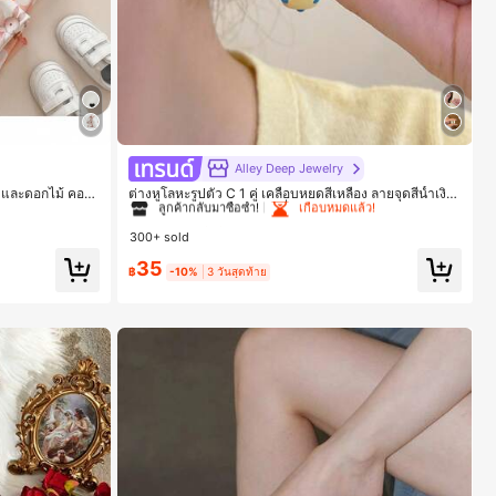
#1 ขายดี
ใน โบโฮ ต่างหูผู้หญิง
Alley Deep Jewelry
ลูกค้ากลับมาซื้อซ้ำ!
เกือบหมดแล้ว!
หมีและดอกไม้ คอก
ต่างหูโลหะรูปตัว C 1 คู่ เคลือบหยดสีเหลือง ลายจุดสีน้ำเงิน
มใส่สบาย
สไตล์ยุโรปและอเมริกัน แฟชั่นส่วนตัว หวานและสง่างาม
#1 ขายดี
#1 ขายดี
ใน โบโฮ ต่างหูผู้หญิง
ใน โบโฮ ต่างหูผู้หญิง
สำหรับผู้หญิงและเด็กหญิง สำหรับการเดินทาง งานแต่งงาน
300+ sold
ปาร์ตี้ วันเกิด ของขวัญคริสต์มาส 2026
ลูกค้ากลับมาซื้อซ้ำ!
ลูกค้ากลับมาซื้อซ้ำ!
เกือบหมดแล้ว!
เกือบหมดแล้ว!
35
#1 ขายดี
ใน โบโฮ ต่างหูผู้หญิง
฿
-10%
3 วันสุดท้าย
ลูกค้ากลับมาซื้อซ้ำ!
เกือบหมดแล้ว!