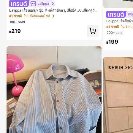
Lalippa
Lalippa เสื้อนอกผู้หญิง, พิมพ์ตัวอักษร, เสื้อยืดแขนสั้นฤดูร้อ
#ชุ
น, ลวดลาย, สีแอปริคอต, สีแดงเบอร์กันดี, พิมพ์ตัวอักษร, นัก
#1 ขายดี
ใน เสื้อยืดพลัสไซส์
เรียน, กลางแจ้ง, สไตล์สตรีท, เสื้อยืดผู้หญิงไซส์ใหญ่
Lalippa เสื้อยืด
100+ sold
ม ไหล่ตก ลายพิม
#1 ขายดี
ใน โอเวอร
นมินิมอล ของขวัญ
219
฿
200+ sold
199
฿