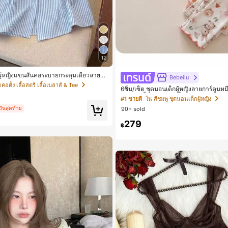
12
้ตผู้หญิงแขนสั้นคอระบายกระดุมเดี่ยวลายท
Bebeilu
อตั้ง เสื้อสตรี เสื้อเบลาส์ & Tee
6ชิ้น/เซ็ต ชุดนอนเด็กผู้หญิงลายการ์ตูน
ลม แขนสั้น กางเกงขาสั้น ขอบระบาย สว
#1 ขายดี
ใน สีชมพู ชุดนอนเด็กผู้หญิง
วันสุดท้าย
90+ sold
279
฿