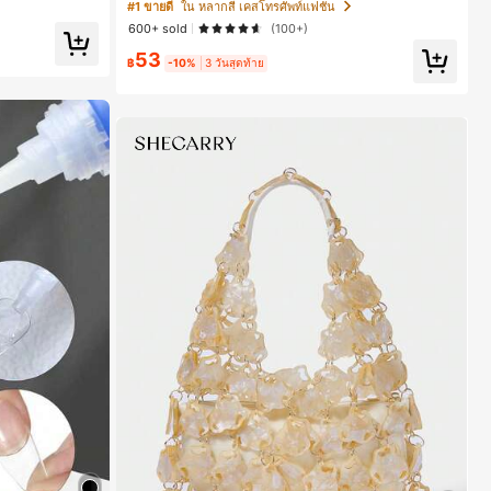
17 Pro Max, เหมาะสำหรับ Phone 16 Pro Max, 15 Pro M
#1 ขายดี
ใน หลากสี เคสโทรศัพท์แฟชั่น
ax, 14 Pro Max, เคสโทรศัพท์สไตล์เกาหลีและน่าสนใจ, เข้
600+ sold
(100+)
ากันได้กับ 11/12/13/14/15/16 Pro Max Plus, ดีไซน์หรูหรา
ใน สีเบจ ผ้าพันคอทรงสี่เหลี่ยมและผ้าพันคอสำหรับผู้
เหมาะสำหรับทั้งชายและหญิง, ของขวัญในอุดมคติสำหรับค
53
ริสต์มาส, วันวาเลนไทน์, อีสเตอร์, ฤดูแต่งงานและวันเกิดสำ
฿
-10%
3 วันสุดท้าย
หรับแฟนสาว