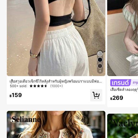
4
เสื้อสายเดี่ยวเซ็กซี่ไร้หลังสำหรับผู้หญิงพร้อมบราแบบมีฟอง
#ชุ
น้ำ, เสื้อกล้ามแขนกุด, เสื้อลำลองสีดำสำหรับฤดูร้อน
500+ sold
(1000+)
เสื้อเชิ้ตลำลองฤดู
อผ้า
159
฿
269
฿