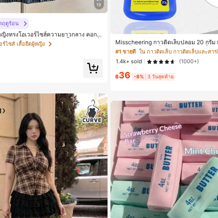
19
ดฤดูร้อน
ผู้หญิงทรงโอเวอร์ไซส์ความยาวกลาง คอกล
พ์ตัวอักษรและลายทางแนวตั้ง สไตล์แฟชั่
Misscheering กาวติดเล็บปลอม 20 กรัม แ
์ไซส์ เสื้อยืดผู้หญิง
ให้เพื่อน
เกอร์เล็บนุ่ม แห้งเร็ว เหมาะสำหรับผู้เริ่
#1 ขายดี
ใน กาวติดเล็บ กาวติดเล็บและสารย
น
1.4k+ sold
(1000+)
36
฿
-8%
3 วันสุดท้าย