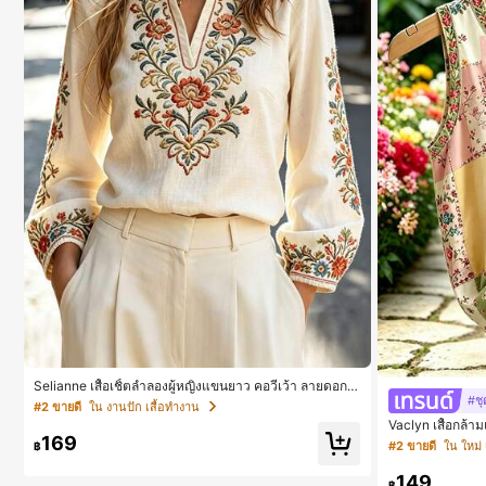
Selianne เสื้อเชิ้ตลำลองผู้หญิงแขนยาว คอวีเว้า ลายดอกไ
#ชุ
ม้
#2 ขายดี
ใน งานปัก เสื้อทำงาน
Vaclyn เสื้อกล้า
ด คอกลม ติดกระ
169
#2 ขายดี
ใน ใหม่ 
฿
149
฿