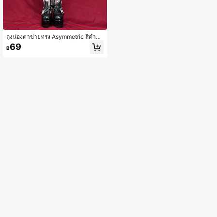
ถุงน่องตาข่ายทรง Asymmetric สีดำสำ
หรับผู้หญิง 1 คู่, ถุงน่องรัดรูปเอวสูงลาย
69
฿
ทางสุดเซ็กซี่แบบซีทรูและกางเกงตาข่า
ย, E-Girl