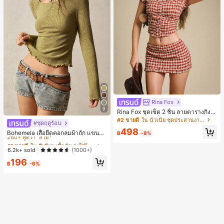
Rina Fox
9
Rina Fox ชุดเซ็ต 2 ชิ้น ลายตารางกิงแ
ฮมสีแดงสไตล์ฝรั่งเศสพิมพ์ลายดอกไม้ เ
#2 ขายดี
ใน นัวเนีย ชุดประสานงานสตรี
#ชุดฤดูร้อน
#1 ขายดี
ใน สีเขียว เสื้อตัวเก่งใส่ได้ทุกวัน
สื้อครอปและกระโปรงมินิระบายเข้าชุด
498
260+ พูดว่า "สวย"
Bohemela เสื้อยืดคอกลมผ้าถัก แขนยา
฿
-8%
ว สีเรียบ ใช้งานทั่วไป สำหรับผู้หญิง
#1 ขายดี
#1 ขายดี
ใน สีเขียว เสื้อตัวเก่งใส่ได้ทุกวัน
ใน สีเขียว เสื้อตัวเก่งใส่ได้ทุกวัน
260+ พูดว่า "สวย"
260+ พูดว่า "สวย"
6.2k+ sold
(1000+)
#1 ขายดี
ใน สีเขียว เสื้อตัวเก่งใส่ได้ทุกวัน
196
฿
-6%
260+ พูดว่า "สวย"