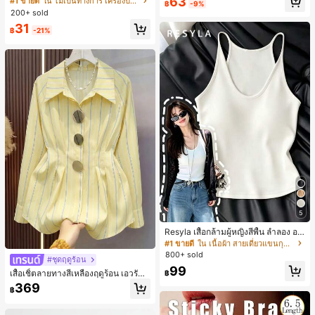
63
#1 ขายดี
#1 ขายดี
ใน ไม่เป็นทางการ เครื่องประดับผมผู้หญิง
ใน ไม่เป็นทางการ เครื่องประดับผมผู้หญิง
฿
-9%
ค์พรีเมียมหรูหราสไตล์มินิมอล ผ้าพันคอ
200+ sold
เกือบหมดแล้ว!
เกือบหมดแล้ว!
เล็กๆ ห่วงผม อุปกรณ์เสริมผม, เหมาะสำ
#1 ขายดี
ใน ไม่เป็นทางการ เครื่องประดับผมผู้หญิง
31
หรับการออกไปข้างนอกประจำวัน, ลำล
฿
-21%
เกือบหมดแล้ว!
อง, งานปาร์ตี้, การเดินทาง, การพักผ่อ
น, การมัดผม, การจัดทรงผม, การแต่งห
น้า, การจับคู่ชุด, อุปกรณ์เสริมประดับผ
ม
5
#1 ขายดี
ใน เนื้อผ้า สายเดี่ยวแขนกุดสีสดใส
10+ พูดว่า "นุ่ม"
Resyla เสื้อกล้ามผู้หญิงสีพื้น ลำลอง อเ
นกประสงค์ เหมาะสำหรับใส่ซ้อนหรือใส่
#1 ขายดี
#1 ขายดี
ใน เนื้อผ้า สายเดี่ยวแขนกุดสีสดใส
ใน เนื้อผ้า สายเดี่ยวแขนกุดสีสดใส
เดี่ยว
800+ sold
10+ พูดว่า "นุ่ม"
10+ พูดว่า "นุ่ม"
#ชุดฤดูร้อน
#1 ขายดี
ใน เนื้อผ้า สายเดี่ยวแขนกุดสีสดใส
99
เสื้อเชิ้ตลายทางสีเหลืองฤดูร้อน เอวรัด
฿
10+ พูดว่า "นุ่ม"
สไตล์ลำลองสำหรับเดินทางไปทำงาน ผ้
369
฿
าฝ้ายผสม กระดุมหน้า เสื้ออเนกประสงค์