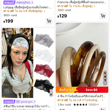
Franclia เสื้อผู้หญิงสีพื้นลำลองอเนกปร
#ชุดฤดูร้อน
#1 ขายดี
ใน หลากสี เสื้อยืดผู้หญิง
ะสงค์สำหรับใส่ประจำวัน
#1 ขายดี
ใน รายวัน เสื้อผู้หญิง
30+ พูดว่า "คุณภาพเนื้อผ้าดี"
Lalippa เสื้อยืดผู้หญิงแขนสั้นไหล่ตก ค
200+ sold
อวีปกเสื้อ ลายพิมพ์ดิจิทัลลายทาง สไตล์
#1 ขายดี
#1 ขายดี
ใน หลากสี เสื้อยืดผู้หญิง
ใน หลากสี เสื้อยืดผู้หญิง
สปอร์ตแฟชั่นมินิมอล ของขวัญสำหรับเ
129
900+ sold
30+ พูดว่า "คุณภาพเนื้อผ้าดี"
30+ พูดว่า "คุณภาพเนื้อผ้าดี"
฿
พื่อน
#1 ขายดี
ใน หลากสี เสื้อยืดผู้หญิง
199
฿
30+ พูดว่า "คุณภาพเนื้อผ้าดี"
10
Save ฿6
4 ชิ้น กำไลข้อมืออะคริลิกกลมสไตล์วินเ
ทจหรูหราสำหรับผู้หญิง, ดีไซน์เรียบง่าย
#1 ขายดี
ใน หลากสี กำไลข้อมือผู้หญิง
good girl
#1 ขายดี
ใน ไม่เป็นทางการ เครื่องประดับผมผู้หญิง
ทันสมัย, เหมาะสำหรับสวมใส่ในชีวิตปร
1.5k+ sold
(1000+)
เกือบหมดแล้ว!
4ชิ้น/1ชิ้น แถบคาดผมลูกไม้บางกว้างยื
ะจำวันและโอกาสต่างๆ, ของขวัญสำหรั
ดหยุ่นสำหรับผู้หญิง, แฟชั่นอเนกประสง
บเธอ