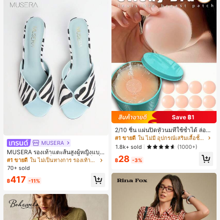
Save ฿1
2/10 ชิ้น แผ่นปิดหัวนมที่ใช้ซ้ำได้ ล่องห
น ไร้รอยต่อ & ไม่ลื่น เหมาะสำหรับโอก
#1 ขายดี
ใน ไม่มี อุปกรณ์เสริมเสื้อชั้นในผู้หญิง
MUSERA
าสต่างๆ สิ่งจำเป็นสำหรับฤดูร้อน
1.8k+ sold
(1000+)
MUSERA รองเท้าแตะส้นสูงผู้หญิงแบบ
28
มิวล์ หัวกลม ส้นเข็ม ลายม้าลาย เซ็กซี่ เ
#1 ขายดี
ใน ไม่เป็นทางการ รองเท้าแตะผู้หญิง
฿
-3%
ปิดหน้าเท้า โชว์นิ้วเท้า สำหรับปาร์ตี้ไน
70+ sold
ท์คลับ
417
฿
-11%