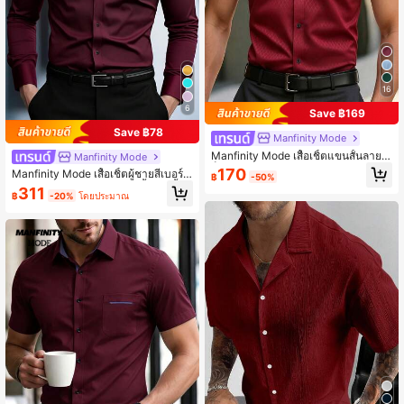
16
6
Save ฿169
Save ฿78
Manfinity Mode
Manfinity Mode เสื้อเชิ้ตแขนสั้นลายส
Manfinity Mode
ก็อตกระดุมหน้าสำหรับผู้ชาย ฤดูร้อน สไ
170
Manfinity Mode เสื้อเชิ้ตผู้ชายสีเบอร์กั
฿
-50%
ตล์ธุรกิจลำลอง สีแดงมารูน ทางการ สำ
นดีสไตล์บิสซิเนสแคชชวล สีพื้น คอตั้ง
311
หรับงานพิธี
฿
-20%
โดยประมาณ
แขนยาว กระดุม เสื้อเชิ้ตทางการสำหรั
บออฟฟิศ แฟชั่นฤดูใบไม้ร่วง ใส่ประจำ
วัน & ของขวัญปาร์ตี้ พิธีการ