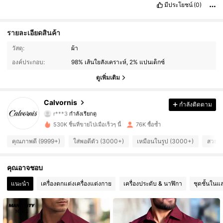
มีประโยชน์
(0)
รายละเอียดสินค้า
17K ผู้ติดตาม
4.76
วัสดุ:
ผ้า
องค์ประกอบ:
98% เส้นใยสังเคราะห์, 2% แปนเด็กซ์
17K ผู้ติดตาม
4.76
ดูเพิ่มเติม
17K ผู้ติดตาม
4.76
Calvornis
กำลังติดตาม
r***3
กำลังเรียกดู
17K ผู้ติดตาม
4.76
530K ชิ้นที่ขายไปเมื่อเร็วๆ นี้
76K ซื้อซ้ำ
17K ผู้ติดตาม
4.76
คุณภาพดี (9999+)
ใส่พอดีตัว (3000+)
เหมือนในรูป (3000+)
สวย 
17K ผู้ติดตาม
4.76
คุณอาจชอบ
แนะนำ
เครื่องตกแต่งเครื่องแต่งกาย
เครื่องประดับ & นาฬิกา
ชุดชั้นในแ
17K ผู้ติดตาม
4.76
17K ผู้ติดตาม
4.76