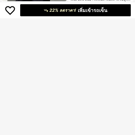
จผู้ชายสีสากี
369
GRDR
฿
เพิ่มเข้ารถเข็น
22% ลดราคา!
เสื้อยืดแขนสั้นคอเฮนลีย์สีพื้นสไตล์คลาส
สิกแฟชั่นฤดูร้อนสำหรับผู้ชาย GRDR
205
฿
-4%
AKNOTIC
18
AKNOTIC เสื้อโปโลแขนสั้นถักลำลองอเ
นกประสงค์สำหรับผู้ชาย, วันหยุดพักผ่อ
295
Manfinity Homme เสื้อเชิ้ตคอปกแขน
฿
-20%
โดยประมาณ
น, ของขวัญวันพ่อ, ฟุตบอล
สั้นสีพื้นธรรมดาสำหรับผู้ชาย สำหรับใส่
#4 ขายดี
ใน การเดินทางเพื่อธุรกิจ เสื้อเชิ้ตผู้ชาย
เมื่อออกไปข้างนอก
329
฿