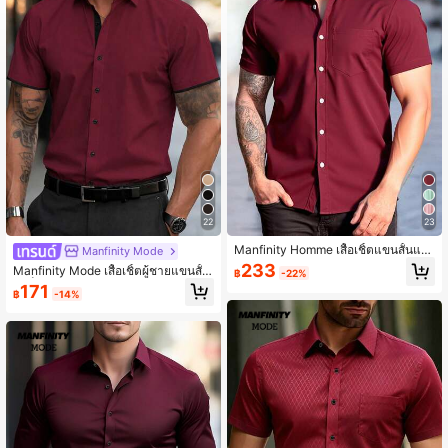
17K ผู้ติดตาม
4.76
17K ผู้ติดตาม
4.76
17K ผู้ติดตาม
4.76
22
23
Manfinity Homme เสื้อเชิ้ตแขนสั้นแบ
Manfinity Mode
บสบายๆ ลายพิมพ์แบบสุ่ม เรียบง่ายและ
233
Manfinity Mode เสื้อเชิ้ตผู้ชายแขนสั้น
฿
-22%
ทันสมัย เหมาะสำหรับเสื้อฤดูร้อน เสื้อผู้ช
สีบล็อก ลำลอง สำหรับการเดินทางไป
171
ายแบบทางการ
฿
-14%
ทำงานและงานพิธีการ ฤดูร้อน