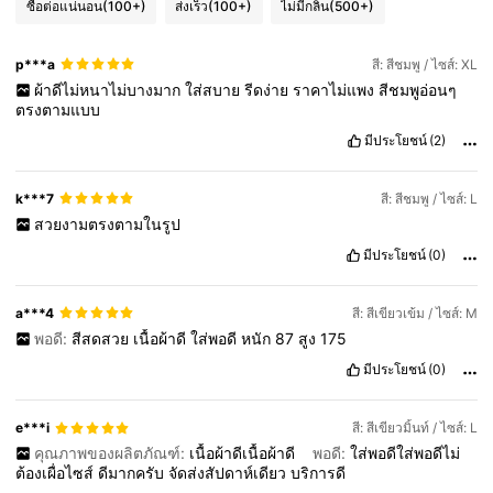
ซื้อต่อแน่นอน
(100+)
ส่งเร็ว
(100+)
ไม่มีกลิ่น
(500+)
p***a
สี: สีชมพู / ไซส์: XL
ผ้าดีไม่หนาไม่บางมาก
ใส่สบาย
รีดง่าย
ราคาไม่แพง
สีชมพูอ่อนๆ
ตรงตามแบบ
มีประโยชน์
(2)
k***7
สี: สีชมพู / ไซส์: L
สวยงามตรงตามในรูป
มีประโยชน์
(0)
a***4
สี: สีเขียวเข้ม / ไซส์: M
พอดี:
สีสดสวย
เนื้อผ้าดี
ใส่พอดี
หนัก
87
สูง
175
มีประโยชน์
(0)
e***i
สี: สีเขียวมิ้นท์ / ไซส์: L
คุณภาพของผลิตภัณฑ์:
เนื้อผ้าดีเนื้อผ้าดี
พอดี:
ใส่พอดีใส่พอดีไม่
ต้องเผื่อไซส์
ดีมากครับ
จัดส่งสัปดาห์เดียว
บริการดี