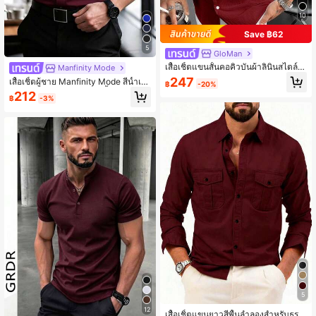
10
Save ฿62
5
GloMan
เสื้อเชิ้ตแขนสั้นคอคิวบันผ้าลินินสไตล์ O
Manfinity Mode
ld Money สำหรับผู้ชาย GloMan ทรงห
247
เสื้อเชิ้ตผู้ชาย Manfinity Mode สีน้ำเงิ
฿
-20%
ลวม ลำลอง สบาย เหมาะสำหรับใส่ไปเ
นเข้ม แบบติดกระดุม แขนสั้น ลำลองแล
212
ที่ยวทะเล ฤดูร้อน/ฤดูใบไม้ร่วง ของขวั
฿
-3%
ะทางการ สำหรับใส่ประจำวัน
ญสำหรับพ่อ/สามี
5
12
เสื้อเชิ้ตแขนยาวสีพื้นลำลองสำหรับธุรกิ