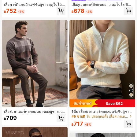
เสื้อคาร์ดิแกนถักแฟชั่นผู้ชายฤดูใบไม้ร่
เสื้อสเวตเตอร์ถักแขนยาว คอโปโล ติดซิ
วง/ฤดูหนาว ดีไซน์ซิปคู่
ป สีพื้น เข้ารูปทรงสลิม สไตล์ลำลอง วินเ
752
678
฿
-7%
฿
-3%
ทจ ใส่ได้หลากหลาย เหมาะสำหรับใส่
ทำงาน สำหรับผู้ชาย ฤดูใบไม้ร่วง/ฤดูห
นาว
Save ฿62
เสื้อสเวตเตอร์คอกลมหนาของผู้ชาย, เสื้
1ชิ้น เสื้อสเวตเตอร์คอกลมครึ่งซิปผู้ชาย,
อถัก Jacquard แขนยาวลำลองธุรกิจ, เ
ผ้านุ่มสบายผิว ยืดหยุ่นได้ดี, แฟชั่นเรียบ
#9 ขายดี
ใน ปลอกคอตั้ง เสื้อสเวตเตอร์ผู้ชาย
709
฿
หมาะสำหรับใส่เป็นชั้นๆ หรือใส่เป็นเสื้อ
ง่ายสีดำมีพื้นผิว, อเนกประสงค์สำหรับบ้
717
คลุม, ลายสก๊อต & ลายทาง, ฤดูใบไม้ร่ว
าน, ท่องเที่ยว, ธุรกิจ, เสื้อสเวตเตอร์ผู้ชา
฿
-8%
ง/ฤดูหนาว
ย