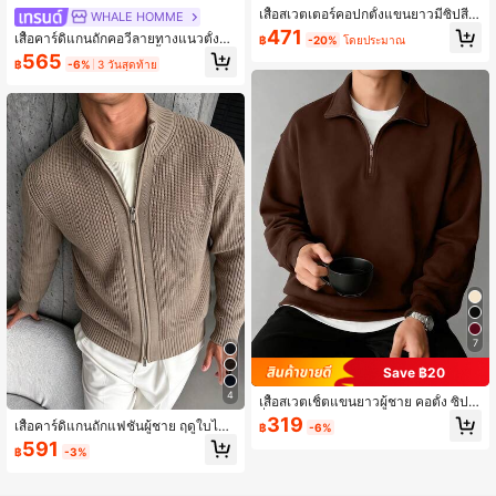
เสื้อสเวตเตอร์คอปกตั้งแขนยาวมีซิปสีพื้
WHALE HOMME
นสำหรับผู้ชาย, อเนกประสงค์และเหมาะ
471
เสื้อคาร์ดิแกนถักคอวีลายทางแนวตั้งแ
฿
-20%
โดยประมาณ
กับการเดินทาง, ฤดูใบไม้ร่วง/ฤดูหนาว
บบวินเทจสำหรับผู้ชาย สีพื้น ทรงหลวม
565
฿
-6%
3 วันสุดท้าย
แขนยาว บาง สไตล์ลำลอง อเนกประสง
ค์ เสื้อนอก
7
Save ฿20
4
เสื้อสเวตเชิ้ตแขนยาวผู้ชาย คอตั้ง ซิปค
รึ่งตัว ลำลอง ใส่ได้หลากหลาย สำหรับฤ
319
เสื้อคาร์ดิแกนถักแฟชั่นผู้ชาย ฤดูใบไม้ร่
฿
-6%
ดูใบไม้ร่วง/ฤดูหนาว
วง/ฤดูหนาว ดีไซน์ซิปคู่
591
฿
-3%