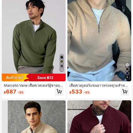
34 ผู้ติดตาม
4.64
34 ผู้ติดตาม
4.64
34 ผู้ติดตาม
4.64
34 ผู้ติดตาม
20
4.64
Save ฿12
8
Marcello Vane เสื้อสเวตเตอร์ผู้ชายฤดู
เสื้อสเวตเตอร์แขนยาวทรงหลวมสำหรับ
34 ผู้ติดตาม
4.64
ใบไม้ร่วงฤดูหนาวแบบมีซิปครึ่งตัว แข
ผู้ชาย สีพื้นเรียบง่าย มีซิปคอตั้ง ยืดหยุ่น
687
533
฿
-2%
฿
-3%
นยาว
ได้ สำหรับฤดูใบไม้ร่วง/ฤดูหนาว