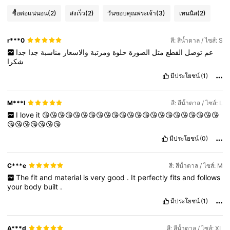
ซื้อต่อแน่นอน
(2)
ส่งเร็ว
(2)
วันขอบคุณพระเจ้า
(3)
เทนนิส
(2)
r***0
สี: สีน้ำตาล / ไซส์: S
عم
توصل
القطع
متل
الصورة
حلوة
ومرتبة
والاسعار
مناسبة
جدا
جدا
شكرا
มีประโยชน์
(1)
M***l
สี: สีน้ำตาล / ไซส์: L
I
love
it
😘😘😘😘😘😘😘😘😘😘😘😘😘😘😘😘😘😘😘😘😘😘😘
😘😘😘😘😘😘😘
มีประโยชน์
(0)
C***e
สี: สีน้ำตาล / ไซส์: M
The
fit
and
material
is
very
good
.
It
perfectly
fits
and
follows
your
body
built
.
มีประโยชน์
(1)
A***d
สี: สีน้ำตาล / ไซส์: XL