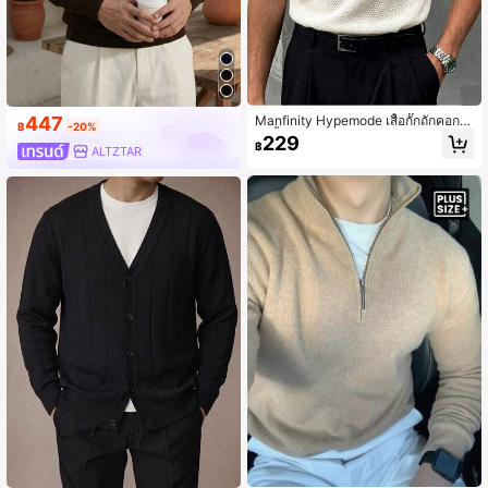
Manfinity Hypemode เสื้อกั๊กถักคอกล
447
฿
-20%
มสีพื้นสำหรับผู้ชาย สไตล์ลำลอง อเนกป
229
฿
ระสงค์
ALTZTAR