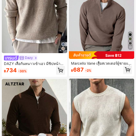
20
Save ฿12
Dazy
Marcello Vane เสื้อสเวตเตอร์ผู้ชายแข
DAZY เสื้อกันหนาวเข้าเอว มีซิปหน้าส่ว
นยาวทรงหลวมสีพื้นอเนกประสงค์แฟชั่
นข้าง ทอแบบร่อง สำหรับฤดูใบไม้ร่วง ไ
687
734
฿
-2%
฿
-30%
นลำลอง เสื้อสเวตเตอร์ผู้ชายแบบมีซิปค
ม่มีเสื้อยืด
วอเตอร์ เสื้อสเวตเตอร์ผู้ชายคอสูง เสื้อสเ
วตเตอร์ผู้ชายสีน้ำตาล , ฤดูใบไม้ร่วง ฤ
ดูหนาว