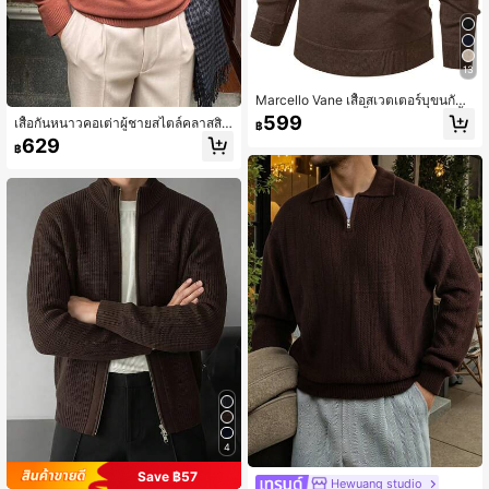
13
Marcello Vane เสื้อสเวตเตอร์บุขนกันห
นาวสำหรับผู้ชาย, เสื้อสเวตเตอร์ถักสีพื้
599
เสื้อกันหนาวคอเต่าผู้ชายสไตล์คลาสสิก
฿
น, เสื้อสเวตเตอร์สีน้ำตาลสำหรับฤดูใบไ
อเนกประสงค์
629
ม้ร่วง/ฤดูหนาว เสื้อเจอร์ซีย์สีน้ำตาลสำ
฿
หรับผู้ชาย เสื้อท็อปส์ซิบ Quarter สีน้ำต
าลสำหรับผู้ชาย
4
Save ฿57
Hewuang studio