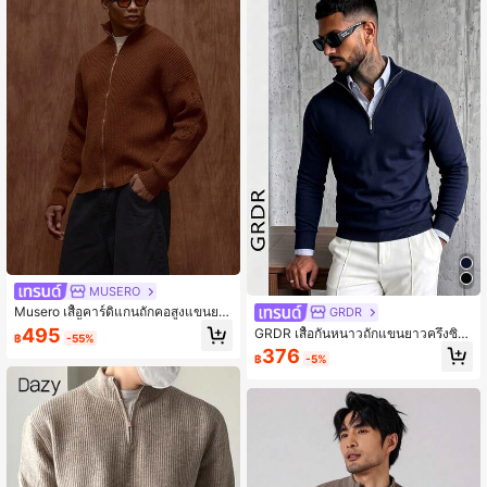
MUSERO
Musero เสื้อคาร์ดิแกนถักคอสูงแขนยา
GRDR
วลายแขนเสื้อมีซิปตลอดตัวสำหรับฤดูใ
495
GRDR เสื้อกันหนาวถักแขนยาวครึ่งซิป
฿
-55%
บไม้ร่วง/ฤดูใบไม้ผลิฤดูร้อน
สำหรับผู้ชาย, อเนกประสงค์สำหรับใส่ใ
376
฿
-5%
นชีวิตประจำวัน