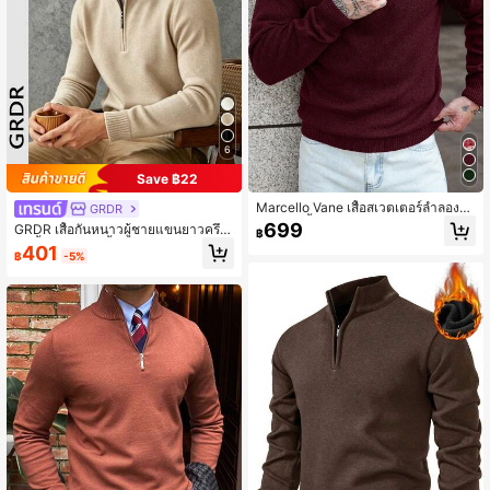
6
Save ฿22
Marcello Vane เสื้อสเวตเตอร์ลำลองแ
GRDR
ขนยาวสีพื้นแบบซิปควอเตอร์สำหรับผู้ช
699
GRDR เสื้อกันหนาวผู้ชายแขนยาวครึ่ง
฿
าย
ซิปน้ำหนักเบา, เสื้อถักสำหรับใส่ในชีวิต
401
฿
-5%
ประจำวันอเนกประสงค์