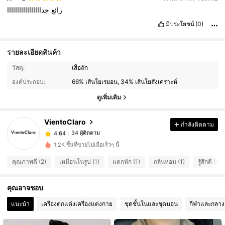
رائع
جدااااااااااااااااا
มีประโยชน์
(0)
รายละเอียดสินค้า
34 ผู้ติดตาม
4.64
วัสดุ:
เสื้อถัก
องค์ประกอบ:
66% เส้นใยเรยอน, 34% เส้นใยสังเคราะห์
34 ผู้ติดตาม
4.64
ดูเพิ่มเติม
VientoClaro
กำลังติดตาม
34 ผู้ติดตาม
4.64
d***8
จ่าย
1 วันที่ผ่านมา
1.2K ชิ้นที่ขายไปเมื่อเร็วๆ นี้
34 ผู้ติดตาม
4.64
คุณภาพดี (2)
เหมือนในรูป (1)
แตกหัก (1)
กลิ่นหอม (1)
รู้สึกดี (1)
คุณอาจชอบ
34 ผู้ติดตาม
4.64
แนะนำ
เครื่องตกแต่งเครื่องแต่งกาย
ชุดชั้นในและชุดนอน
กีฬาและกลาง
34 ผู้ติดตาม
4.64