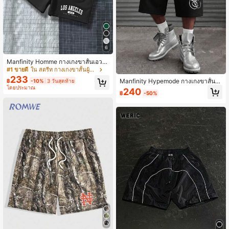
6
Manfinity Homme กางเกงขาสั้นเอวย
างยืดพิมพ์ลายตัวอักษรสำหรับผู้ชาย กา
#1 ขายดี
ใน สตรีท กางเกงขาสั้นผู้ชาย
งเกงออกกำลังกาย Los Angeles Work
233
Manfinity Hypemode กางเกงขาสั้นผู้
฿
-10%
3 วันสุดท้าย
out Dad And Me
โดยประมาณ
ชายพิมพ์ลายตัวอักษร เอวรูดเชือก สไต
240
฿
-50%
ล์ลำลอง อเนกประสงค์ ใส่ได้ทุกวัน สำห
รับวันหยุด