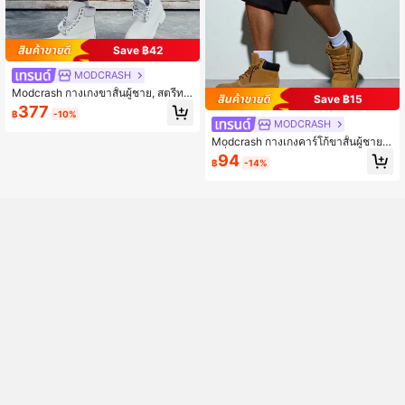
Save ฿42
MODCRASH
Modcrash กางเกงขาสั้นผู้ชาย, สตรีทแ
Save ฿15
วร์แบบสบายๆ, ทรงหลวม, ฤดูใบไม้ผลิแ
377
฿
-10%
ละฤดูร้อน, ยูนิเซ็กซ์
MODCRASH
Modcrash กางเกงคาร์โก้ขาสั้นผู้ชายแ
ฟชั่นลำลองทรงหลวมมีกระเป๋า, กางเกง
94
฿
-14%
ขาสั้นสไตล์โกธิค, โดปามีน, กางเกงคา
ร์โก้ขาสั้น, สไตล์ฟังก์ชันกลางแจ้ง, กางเ
กงขาสั้นลำลองผู้ชาย, กางเกงขาสั้นกีฬ
า, กางเกงขาสั้นผ้าทวิลทรงหลวม, กางเ
กงขาสั้นฟังก์ชัน, กางเกงขาสั้นวิ่ง, กางเ
กงขาสั้นกีฬาทรงหลวม, กางเกงขาสั้นวิ่
ง, ทรงหลวม, กางเกงคาร์โก้ขาสั้น, ของ
ขวัญสำหรับสามีและแฟน