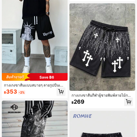
าบาสเก็ตบอล ชายหาด และวันพักผ่อน
ญวันหยุด
ฤดูใบไม้ผลิและฤดูร้อน
Save ฿6
กางเกงขาสั้นแบบสบายๆ ลายรูปปั้นเสรี
ภาพสำหรับผู้ชาย
353
฿
-2%
กางเกงขาสั้นกีฬาผู้ชายพิมพ์ลายไม้กาง
เขนและดาวตก เอวยางยืด สไตล์สตรีท
269
฿
ลำลอง