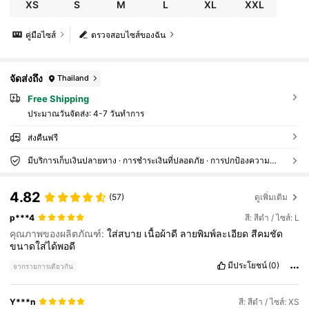
XS
S
M
L
XL
XXL
คู่มือไซส์
ตรวจสอบไซส์ของฉัน
จัดส่งถึง
Thailand
Free Shipping
ประมาณวันจัดส่ง:
4-7 วันทำการ
ส่งคืนฟรี
มีบริการเก็บเงินปลายทาง · การชำระเงินที่ปลอดภัย · การปกป้องความเป็นส่วนตัว
4.82
(57)
ดูเพิ่มเติม
p***4
สี: สีดำ / ไซส์: L
คุณภาพของผลิตภัณฑ์:
ใส่สบาย
เนื้อผ้าดี
ลายพิมพ์ละเอียด
สีคมชัด
ขนาดใส่ได้พอดี
มีประโยชน์
(0)
จากรายการเดียวกัน
Y***n
สี: สีดำ / ไซส์: XS