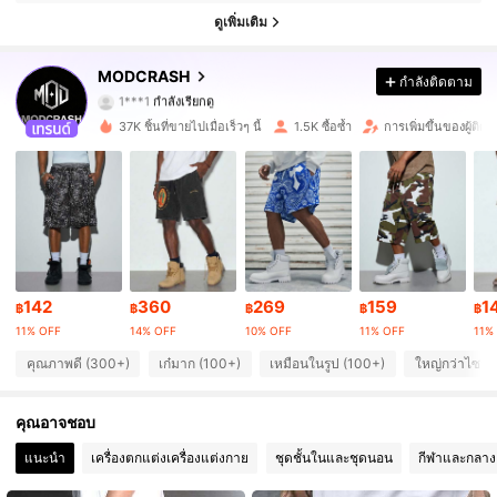
ดูเพิ่มเติม
10K ผู้ติดตาม
4.72
MODCRASH
กำลังติดตาม
1***1
กำลังเรียกดู
10K ผู้ติดตาม
4.72
37K ชิ้นที่ขายไปเมื่อเร็วๆ นี้
1.5K ซื้อซ้ำ
การเพิ่มขึ้นของผู้ติ
10K ผู้ติดตาม
4.72
10K ผู้ติดตาม
4.72
10K ผู้ติดตาม
4.72
142
360
269
159
1
10K ผู้ติดตาม
4.72
฿
฿
฿
฿
฿
11% OFF
14% OFF
10% OFF
11% OFF
11%
10K ผู้ติดตาม
4.72
คุณภาพดี (300+)
เก๋มาก (100+)
เหมือนในรูป (100+)
ใหญ่กว่าไซส์จ
10K ผู้ติดตาม
4.72
คุณอาจชอบ
แนะนำ
เครื่องตกแต่งเครื่องแต่งกาย
ชุดชั้นในและชุดนอน
กีฬาและกลาง
10K ผู้ติดตาม
4.72