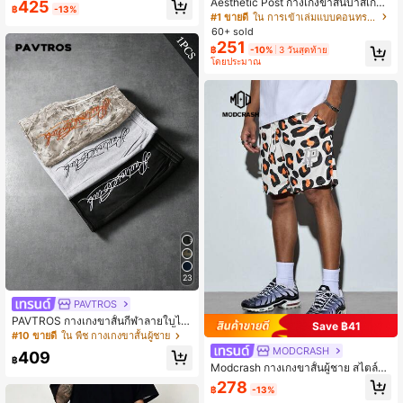
ย ปักลายอเนกประสงค์ กางเกงขาสั้นฟิต
Aesthetic Post กางเกงขาสั้นบาสเกตบ
425
฿
-13%
เนสเอินทรีย์
อลตาข่ายลายทางสีดำและขาวพิมพ์ N
#1 ขายดี
ใน การเข้าเล่มแบบคอนทราสต์ กางเกงขาสั้นผู้ชาย
Y สำหรับผู้ชาย, กางเกงขาสั้นสตรีทแวร์
60+ sold
ยิมระบายอากาศได้ดีสำหรับฤดูร้อน, เห
251
฿
-10%
3 วันสุดท้าย
มาะสำหรับกีฬา, วิ่ง, ใส่สบายๆ & ใส่ในวั
โดยประมาณ
นหยุด, ฟุตบอล
23
PAVTROS
PAVTROS กางเกงขาสั้นกีฬาลายใบไม้
Save ฿41
แห้งวินเทจแบบอเมริกัน กางเกงขาสั้นถั
#10 ขายดี
ใน พืช กางเกงขาสั้นผู้ชาย
ก เอวยืดหยุ่นพร้อมเชือกรูด ลายพรางป่
MODCRASH
409
า REALTREE สไตล์ป่าดิบ ลุยทหาร สไ
฿
Modcrash กางเกงขาสั้นผู้ชาย สไตล์ส
ตล์กางเกงคาร์โก้ สำหรับการเดินทางปร
ตรีทแวร์ ลายเสือดาวพร้อมกราฟิกตัวอั
ะจำวัน สตรีท กิจกรรมกลางแจ้ง สเก็ตบ
278
฿
-13%
กษร ลายลำลอง เอวเชือกรูด สำหรับกีฬ
อร์ด และกีฬาถนนอื่นๆ ยูนิเซ็กซ์ ของขวั