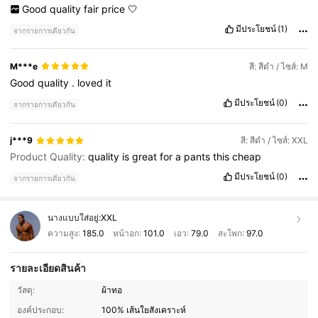
Good
quality
fair
price
🤍
มีประโยชน์
(1)
จากรายการเดียวกัน
M***e
สี: สีดำ / ไซส์: M
Good
quality
.
loved
it
มีประโยชน์
(0)
จากรายการเดียวกัน
j***9
สี: สีดำ / ไซส์: XXL
Product Quality:
quality
is
great
for
a
pants
this
cheap
มีประโยชน์
(0)
จากรายการเดียวกัน
นางแบบใส่อยู่:
XXL
ความสูง:
185.0
หน้าอก:
101.0
เอว:
79.0
สะโพก:
97.0
รายละเอียดสินค้า
10K ผู้ติดตาม
4.72
วัสดุ:
ผ้าทอ
องค์ประกอบ:
100% เส้นใยสังเคราะห์
10K ผู้ติดตาม
4.72