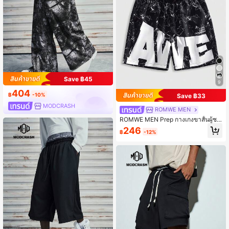
Save ฿45
9
404
฿
-10%
Save ฿33
MODCRASH
ROMWE MEN
ROMWE MEN Prep กางเกงขาสั้นผู้ชา
ยพิมพ์ลายตัวอักษรลำลองอเนกประสงค์
246
฿
-12%
สำหรับใส่ในชีวิตประจำวัน