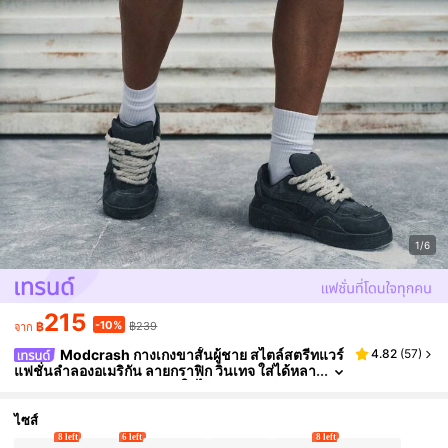
1/6
215
-10%
฿
฿239
จาก
Modcrash กางเกงขาสั้นผู้ชาย สไตล์สตรีทแวร์
4.82
(
57
)
แฟชั่นลำลองอเมริกัน ลายกราฟิก วินเทจ ใส่ได้หลา
กหลาย ทรงหลวม สำหรับฤดูใบไม้ผลิและฤดูร้อน ยู
นิเซ็กซ์
ไซส์
8 left
6 left
8 left