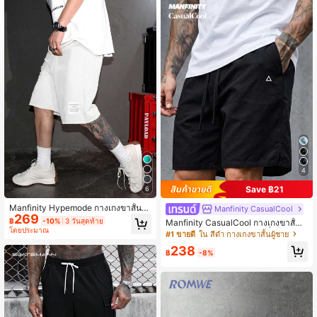
4
Save ฿21
6
Manfinity Hypemode กางเกงขาสั้นผู้
Manfinity CasualCool
269
ชายทรงหลวม รายละเอียดปะตัวอักษร เ
฿
-10%
3 วันสุดท้าย
Manfinity CasualCool กางเกงขาสั้น
อวยางยืดมีเชือกผูก สไตล์สตรีทแวร์
โดยประมาณ
ลำลองผู้ชายพิมพ์ลายสามเหลี่ยม มีเชือ
#1 ขายดี
ใน สีดำ กางเกงขาสั้นผู้ชาย
กผูกเอวและกระเป๋า
238
฿
-8%