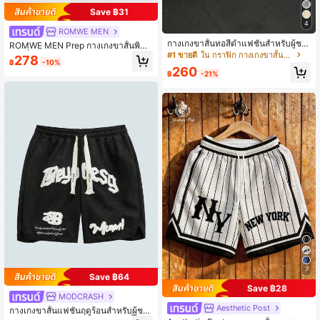
Save ฿31
4
ROMWE MEN
กางเกงขาสั้นทอสีดำแฟชั่นสำหรับผู้ชา
ROMWE MEN Prep กางเกงขาสั้นพิมพ์
ย เหมาะสำหรับใส่ในชีวิตประจำวันช่วง
#1 ขายดี
ใน กราฟิก กางเกงขาสั้นผู้ชาย
ลายกิ่งไม้ เอวรูดเชือก, โรงเรียน
278
ฤดูใบไม้ผลิ/ฤดูร้อน การวิ่ง และการแข่ง
฿
-10%
260
ขันกีฬา ขาในลายทางแบบคาปรี จับคู่กั
฿
-21%
บเชือกรูดเอวยืดหยุ่นแบบมินิมอลสำหรั
บสไตล์สตรีทแวร์
7
Save ฿64
Save ฿28
MODCRASH
Aesthetic Post
กางเกงขาสั้นแฟชั่นฤดูร้อนสำหรับผู้ชา