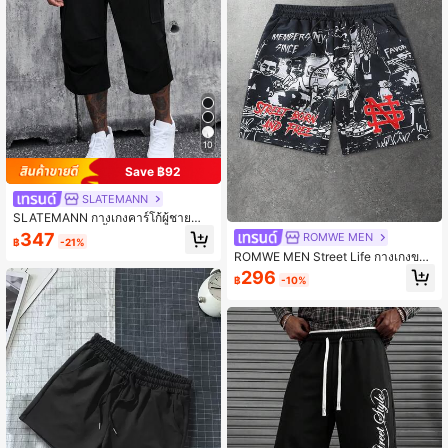
10
Save ฿92
SLATEMANN
SLATEMANN กางเกงคาร์โก้ผู้ชายลำล
องอเนกประสงค์สีพื้น ความยาว 7/10
347
ROMWE MEN
฿
-21%
ROMWE MEN Street Life กางเกงขาสั้
นทอพิมพ์ลายสำหรับผู้ชาย, เหมาะสำหรั
296
฿
-10%
บฤดูใบไม้ผลิและฤดูร้อน