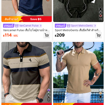
Save ฿5
33
VanCamel Pulse
Sport MetroGents
Vancamel Pulse เสื้อโปโลผู้ชายน้ำหนั
Sport MetroGents เสื้อยืดกีฬาสำหรับผู้
กเบา ระบายอากาศได้ดี สไตล์มินิมอล
ชาย ลายพิมพ์ตัวอักษร สไตล์ลำลอง ใส่ไ
114
209
฿
-4%
฿
ลำลอง เสื้อยืดแขนสั้นคอปกคลาสสิก สำ
ด้ทุกวัน
หรับธุรกิจลำลองและกีฬา เสื้อโปโลสำห
รับกอล์ฟ เสื้อโปโลเทนนิสผ้าถัก
7
6