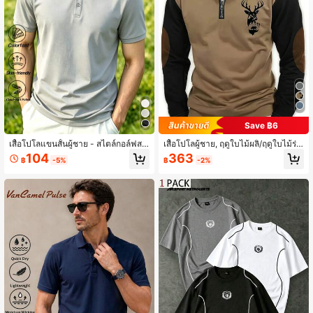
Save ฿6
เสื้อโปโลแขนสั้นผู้ชาย - สไตล์กอล์ฟสป
เสื้อโปโลผู้ชาย, ฤดูใบไม้ผลิ/ฤดูใบไม้ร่ว
อร์ต - สไตล์กีฬาพร้อมใช้งาน
ง/ฤดูหนาว, ลายพิมพ์กวางหนังกลับแบ
104
363
฿
-5%
฿
-2%
บบล็อกสี, คอซิปครึ่งตัว, แขนยาว, ผ้าบ
าง, ทรงเข้ารูป, เหมาะสำหรับสวมใส่ใน
ชีวิตประจำวันและกิจกรรมกีฬากลางแจ้
ง