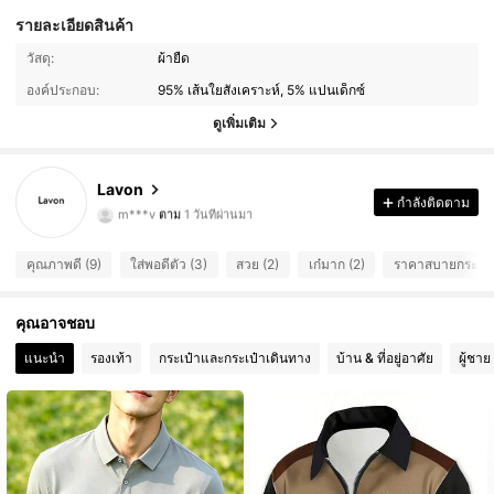
รายละเอียดสินค้า
วัสดุ:
ผ้ายืด
8 ผู้ติดตาม
4.64
องค์ประกอบ:
95% เส้นใยสังเคราะห์, 5% แปนเด็กซ์
8 ผู้ติดตาม
4.64
ดูเพิ่มเติม
8 ผู้ติดตาม
4.64
Lavon
m***v
ตาม
1 วันที่ผ่านมา
กำลังติดตาม
8 ผู้ติดตาม
4.64
คุณภาพดี (9)
ใส่พอดีตัว (3)
สวย (2)
เก๋มาก (2)
ราคาสบายกระเป๋า
8 ผู้ติดตาม
4.64
8 ผู้ติดตาม
4.64
คุณอาจชอบ
แนะนำ
รองเท้า
กระเป๋าและกระเป๋าเดินทาง
บ้าน & ที่อยู่อาศัย
ผู้ชาย
8 ผู้ติดตาม
4.64