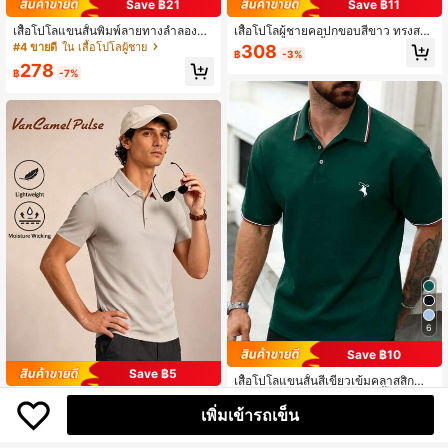
Save ฿21
Save ฿11
เสื้อโปโลแขนสั้นพิมพ์ลายทางลำลองสำ
เสื้อโปโลผู้ชายคอปกขอบสีขาว ทรงสลิ
หรับผู้ชายสำหรับฤดูร้อน
มฟิต ผ้ายืด แขนสั้น สไตล์ลำลองเทนนิ
#4 ขายดี
ใน เสื้อโปโลผู้ชาย
308
฿
-3%
ส/กอล์ฟ ผ้าสีคากี สำหรับกีฬากลางแจ้ง
278
ฤดูร้อน
฿
-7%
6
Save ฿10
Save ฿5
เสื้อโปโลแขนสั้นสีเขียวเข้มคลาสสิกสำ
หรับผู้ชาย ปักโลโก้ม้าสีขาว เสื้อลำลอง
289
VanCamel Pulse
฿
-3%
อเนกประสงค์สำหรับใส่ทุกวัน ออกไปข้า
เพิ่มเข้ารถเข็น
Vancamel Pulse เสื้อโปโลผู้ชาย ทรงห
งนอก และกีฬา
ลวม ระบายอากาศได้ดี น้ำหนักเบา แห้
94
฿
-5%