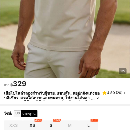
1/5
329
฿
จาก
เสื้อโปโลลำลองสำหรับผู้ชาย, แขนสั้น, คอปกตั้งแต่งขอ
4.80
(
20
)
บสีเขียว. สวมใส่สบายและทนทาน, ใช้งานได้หลา
กหลายและใช้งานได้จริง, เหมาะสำหรับธุรกิจ, กีฬ
า, การรวมตัว, ปาร์ตี้, และฤดูใบไม้ผลิ/ฤดูร้อน
US
ไซส์
:
มาตรฐาน
4 left
9 left
8 left
XXS
XS
S
M
L