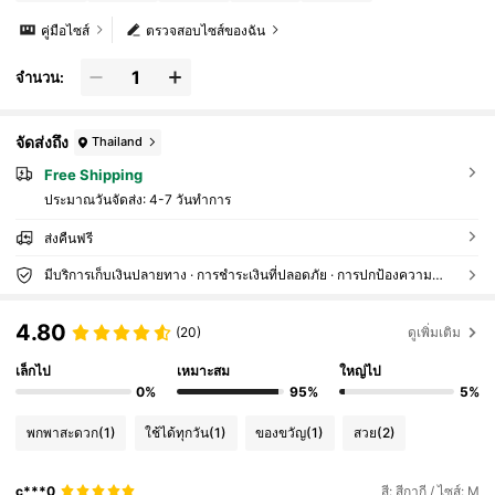
คู่มือไซส์
ตรวจสอบไซส์ของฉัน
จำนวน:
จัดส่งถึง
Thailand
Free Shipping
ประมาณวันจัดส่ง:
4-7 วันทำการ
ส่งคืนฟรี
มีบริการเก็บเงินปลายทาง · การชำระเงินที่ปลอดภัย · การปกป้องความเป็นส่วนตัว
4.80
(20)
ดูเพิ่มเติม
เล็กไป
เหมาะสม
ใหญ่ไป
0%
95%
5%
พกพาสะดวก
(1)
ใช้ได้ทุกวัน
(1)
ของขวัญ
(1)
สวย
(2)
c***0
สี: สีกากี / ไซส์: M