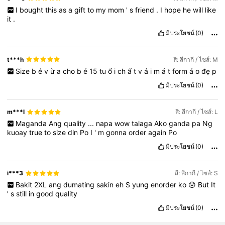
I
bought
this
as
a
gift
to
my
mom
'
s
friend
.
I
hope
he
will
like
it
.
มีประโยชน์
(0)
t***h
สี: สีกากี / ไซส์: M
Size
b
é
v
ừ
a
cho
b
é
15
tu
ổ
i
ch
ấ
t
v
ả
i
m
á
t
form
á
o
đẹ
p
มีประโยชน์
(0)
m***l
สี: สีกากี / ไซส์: L
Maganda
Ang
quality
...
napa
wow
talaga
Ako
ganda
pa
Ng
kuoay
true
to
size
din
Po
I
'
m
gonna
order
again
Po
มีประโยชน์
(0)
i***3
สี: สีกากี / ไซส์: S
Bakit
2XL
ang
dumating
sakin
eh
S
yung
enorder
ko
😞
But
It
'
s
still
in
good
quality
มีประโยชน์
(0)