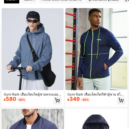
51K ผู้ติดตาม
4.92
51K ผู้ติดตาม
4.92
51K ผู้ติดตาม
4.92
Gym Rark เสื้อแจ็คเก็ตผู้ชายทรงบอยเ
Gym Rark เสื้อแจ็คเก็ตกีฬาผู้ชาย สไตล์
580
349
ฟรนด์ลำลองแบบมีซิปด้านหน้าพร้อมเชื
บอยเฟรนด์ พิมพ์ลายตัวอักษร แต่งขอบ
฿
-50%
฿
-50%
อกรูด, เสื้อแจ็คเก็ตกีฬาแขนยาวแบบมี
ตัดสี มีฮู้ด ผูกเชือก สำหรับออกกำลังกาย
ซิปสำหรับใส่เล่นกีฬากลางแจ้ง