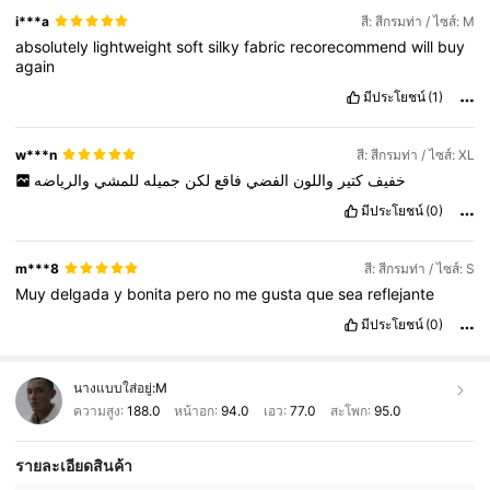
i***a
สี: สีกรมท่า / ไซส์: M
absolutely
lightweight
soft
silky
fabric
recorecommend
will
buy
again
มีประโยชน์
(1)
w***n
สี: สีกรมท่า / ไซส์: XL
خفيف
كتير
واللون
الفضي
فاقع
لكن
جميله
للمشي
والرياضه
มีประโยชน์
(0)
m***8
สี: สีกรมท่า / ไซส์: S
Muy
delgada
y
bonita
pero
no
me
gusta
que
sea
reflejante
มีประโยชน์
(0)
นางแบบใส่อยู่:
M
ความสูง:
188.0
หน้าอก:
94.0
เอว:
77.0
สะโพก:
95.0
รายละเอียดสินค้า
51K ผู้ติดตาม
4.92