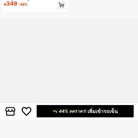
349
ปะต่อกัน Drawstring คลุมด้วยผ้าแจ็คเ
฿
-49%
ก็ตป้องกันแสงแดดกลางแจ้ง
เพิ่มเข้ารถเข็น
44% ลดราคา!