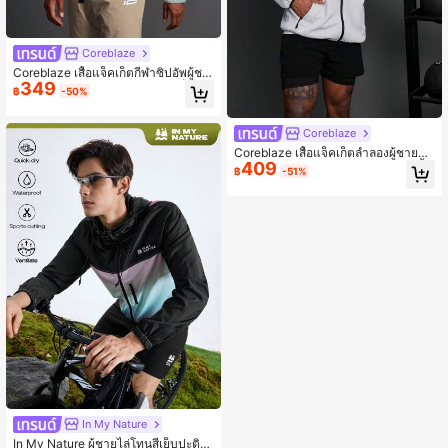
Coreblaze
Coreblaze เสื้อแจ็คเก็ตกีฬาซิปอัพผู้ชา
349
ย สไตล์บอยเฟรนด์ แขนยาว ตัดเย็บสีตั
฿
-50%
ดกัน เสื้อผ้าลำลองสำหรับออกกำลังกาย
ไปโรงเรียน เดินป่า เสื้อครอป เสื้อยืดธรร
มดา
Coreblaze
Coreblaze เสื้อแจ็คเก็ตลำลองผู้ชายสไ
409
ตล์บอยเฟรนด์ แต่งขอบตัดกัน มีฮู้ด เสื้อ
฿
-51%
แจ็คเก็ตกีฬา
In My Nature
In My Nature ผู้ชายไล่โทนสีเย็บปะติด