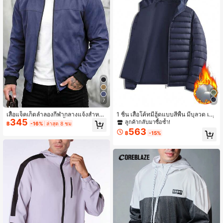
7
เสื้อแจ็คเก็ตลำลองกีฬากลางแจ้งสำหรับ
1 ชิ้น เสื้อโค้ทมีฮู้ดแบบสีพื้น มีบุลวด เบ
345
ผู้ชาย สไตล์เบสบอล สีพื้น มีซิป คอเบสบ
า ใส่ในชีวิตประจำวัน กลางแจ้ง ท่องเที่
ลูกค้ากลับมาซื้อซ้ำ!
฿
-16%
ล่าสุด 8 ชม
อล เสื้อนอกใส่สบาย อเนกประสงค์
ยว กีฬา ฤดูใบไม้ร่วง/ฤดูหนาว
563
฿
-15%