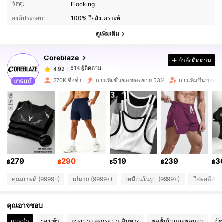
วัสดุ:
Flocking
องค์ประกอบ:
100% ใยสังเคราะห์
51K ผู้ติดตาม
4.92
ดูเพิ่มเติม
Coreblaze
กำลังติดตาม
51K ผู้ติดตาม
4.92
c***l
จ่าย
1 วันที่ผ่านมา
270K ซื้อซ้ำ
การเพิ่มขึ้นของยอดขาย 53%
การเพิ่มขึ้นของผู
51K ผู้ติดตาม
4.92
51K ผู้ติดตาม
4.92
51K ผู้ติดตาม
4.92
279
290
519
239
3
฿
฿
฿
฿
฿
คุณภาพดี (9999+)
เก๋มาก (9999+)
เหมือนในรูป (9999+)
ใส่พอดีตัว
51K ผู้ติดตาม
4.92
คุณอาจชอบ
51K ผู้ติดตาม
4.92
แนะนำ
รองเท้า
กระเป๋าและกระเป๋าเดินทาง
ชุดชั้นในและชุดนอน
ผู