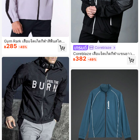
Gym Rark เสื้อแจ็คเก็ตกีฬาสีพื้นสไตล์แ
285
ฟนหนุ่ม มีซิปหน้าตัดต่อ มีฮู้ด
฿
-45%
Coreblaze
Coreblaze เสื้อแจ็คเก็ตกีฬาแขนยาวมี
382
ฮู้ด ซิปอัพ สีตัดกัน สไตล์แฟนหนุ่ม สำห
฿
-49%
รับผู้ชาย เสื้อลำลอง