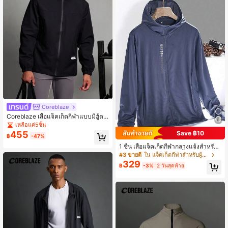
Coreblaze
Coreblaze เสื้อแจ็คเก็ตกีฬาแบบมีฮู้ด
แขนยาว พิมพ์ลายตัวอักษร สไตล์บอยเ
เหลือแค่5ชิ้น
ฟรนด์ สำหรับผู้ชาย
455
Save ฿10
฿
-47%
1 ชิ้น เสื้อแจ็คเก็ตกีฬากลางแจ้งสำหรับ
ผู้ชายพร้อมกระเป๋าซิป, เสื้อแจ็คเก็ตมีฮู้
#3 ขายดี
ใน แจ็คเก็ตกีฬาสำหรับผู้ชาย
ดบางสบายแบบลำลอง, เหมาะสำหรับก
329
฿
-3%
2 วันสุดท้าย
ารเดินป่า, การเดินป่า, การตกปลา, การ
ปั่นจักรยาน, การปีนเขา, การเดินทางไป
ทำงาน ฯลฯ