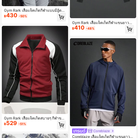
Gym Rark เสื้อแจ็คเก็ตกีฬาแบบมีฮู้ดพิ
430
มพ์ลายตัวอักษรลำลองสไตล์แฟนหนุ่ม
฿
-50%
สำหรับผู้ชาย, เสื้อแจ็คเก็ตกีฬาสไตล์ฤดู
Gym Rark เสื้อแจ็คเก็ตกีฬาแขนยาวลำ
ใบไม้ร่วง
410
ลองสไตล์บอยเฟรนด์สำหรับผู้ชาย
฿
-48%
Gym Rark เสื้อแจ็คเก็ตสบายๆ กีฬาของ
529
ผู้ชายลาย ผสมและสีคอนทราสต์
฿
-51%
Coreblaze
Coreblaze เสื้อแจ็คเก็ตกีฬาแขนยาวมี