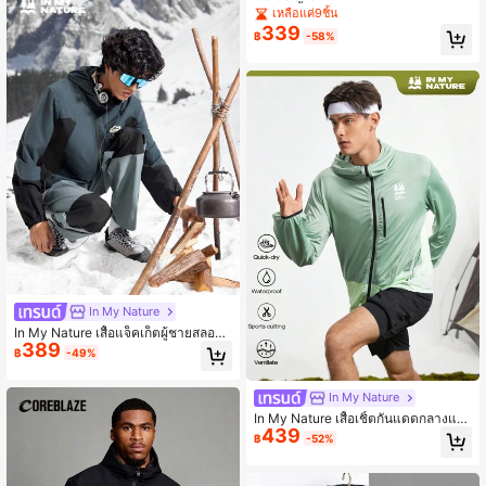
ฮู้ดซิปสีพื้นสไตล์บอยเฟรนด์ Manfinity
เหลือแค่9ชิ้น
Sport สำหรับผู้ชาย
339
฿
-58%
In My Nature
In My Nature เสื้อแจ็คเก็ตผู้ชายสลอแก
389
นพิมพ์ ผ้าบลอกสี ซิปหน้า มีฮู้ด แขนยา
฿
-49%
ว ผ้าเบา
In My Nature
In My Nature เสื้อเชิ้ตกันแดดกลางแจ้ง
439
ซิปเรียบง่ายสำหรับบุรุษ
฿
-52%