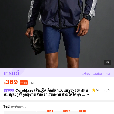
1/8
369
-44%
฿
฿659
Coreblaze เสื้อแจ็คเก็ตกีฬาแขนยาวทรงแฟนห
5.00
(
3
)
นุ่มขัดเงาสไตล์ผู้ชาย สีบล็อกเรียบง่าย สวมใส่ได้ทุก
วัน เสื้อแจ็คเก็ตกีฬา
ไซส์
ค่าเริ่มต้น
1 left
8 left
2 left