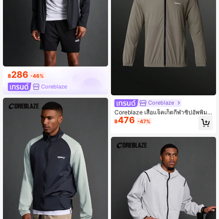
286
฿
-46%
Coreblaze
Coreblaze
Coreblaze เสื้อแจ็คเก็ตกีฬาซิปอัพพิมพ์
476
ลายตัวอักษรสำหรับผู้ชายสไตล์แฟนหนุ่
฿
-47%
ม, เสื้อผ้าออกกำลังกาย เสื้อแจ็คเก็ตกีฬา
ซิปอัพ