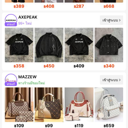
389
408
287
668
฿
฿
฿
฿
AXEPEAK
เข้าสู่ระบบ
99+ ใหม่
ผู้ติดตาม 380K คน
358
450
409
340
฿
฿
฿
฿
MAZZEW
เข้าสู่ระบบ
ทางร้านมีของใหม่
การเพิ่มขึ้นของผู้ติดตาม 11%
109
99
119
659
฿
฿
฿
฿