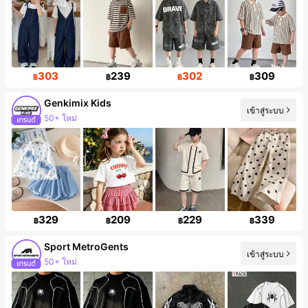
303
239
302
309
฿
฿
฿
฿
Genkimix Kids
50+ ใหม่
เข้าสู่ระบบ
ผู้ติดตาม 309K คน
329
209
229
339
฿
฿
฿
฿
Sport MetroGents
เข้าสู่ระบบ
50+ ใหม่
การเพิ่มขึ้นของผู้ติดตาม 27%