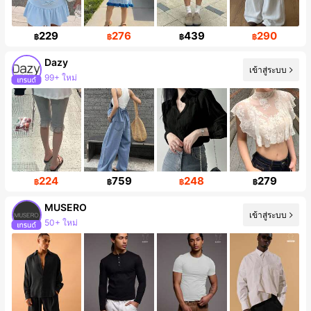
229
276
439
290
฿
฿
฿
฿
Dazy
เข้าสู่ระบบ
99+ ใหม่
ผู้ติดตาม 6.6M คน
224
759
248
279
฿
฿
฿
฿
MUSERO
เข้าสู่ระบบ
50+ ใหม่
ผู้ติดตาม 163K คน