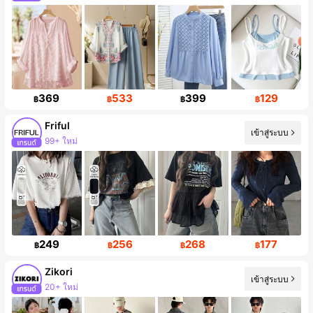
369
533
399
129
฿
฿
฿
฿
Friful
เข้าสู่ระบบ
99+ ใหม่
ผู้ติดตาม 619K คน
249
256
268
177
฿
฿
฿
฿
Zikori
20+ ใหม่
เข้าสู่ระบบ
การเพิ่มขึ้นของผู้ติดตาม 14%