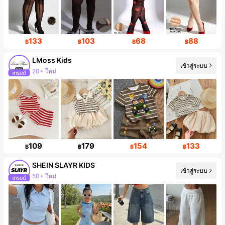
133
103
68
88
฿
฿
฿
฿
LMoss Kids
เข้าสู่ระบบ
20+ ใหม่
109
179
154
133
฿
฿
฿
฿
SHEIN SLAYR KIDS
เข้าสู่ระบบ
50+ ใหม่