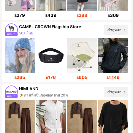
279
439
288
309
฿
฿
฿
฿
CAMEL CROWN Flagship Store
เข้าสู่ระบบ
50+ ใหม่
ผู้ติดตาม 72K คน
265
176
605
1,149
฿
฿
฿
฿
HIMLAND
การเพิ่มขึ้นของยอดขาย 20%
เข้าสู่ระบบ
การเพิ่มขึ้นของผู้ติดตาม 18%