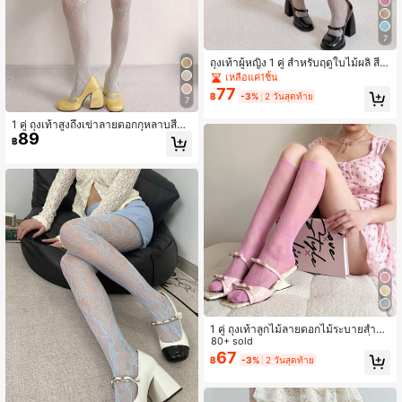
7
ถุงเท้าผู้หญิง 1 คู่ สำหรับฤดูใบไม้ผลิ สีพ
าสเทลอ่อน แต่งลูกไม้ ผ้าตาข่าย ความ
เหลือแค่1ชิ้น
ยาวครึ่งน่องถึงเหนือเข่า แบบ 2-in-1
77
฿
-3%
2 วันสุดท้าย
7
1 คู่ ถุงเท้าสูงถึงเข่าลายดอกกุหลาบสีม่ว
89
งแต่งลูกไม้สำหรับผู้หญิง
฿
1 คู่ ถุงเท้าลูกไม้ลายดอกไม้ระบายสำหรั
บผู้หญิง, ถุงเท้าตาข่ายแบบกลวงครึ่งน่อ
80+ sold
ง, สไตล์บัลเลริน่า, หวาน
67
฿
-3%
2 วันสุดท้าย