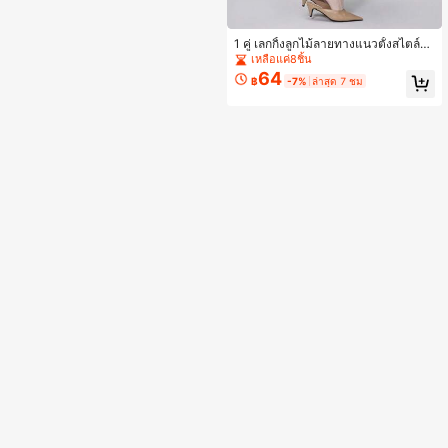
1 คู่ เลกกิ้งลูกไม้ลายทางแนวตั้งสไตล์บั
ลเลต์วินเทจหรูหราสำหรับผู้หญิง
เหลือแค่8ชิ้น
64
฿
-7%
ล่าสุด 7 ชม