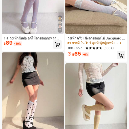
7
1 คู่ ถุงเท้าผู้หญิงลูกไม้ลายดอกกุหลาบสี
ถุงเท้าครึ่งแข้งลายดอกไม้ Jacquard ป
89
ม่วงคลุมเข่า
ระดับลูกไม้ แฟชั่น Y2k สบายๆ 1 คู่
#1 ขายดี
ใน โบว์ ถุงเท้าผู้หญิงเหนือน่อง
฿
-10%
100+ sold
(500+)
65
฿
-6%