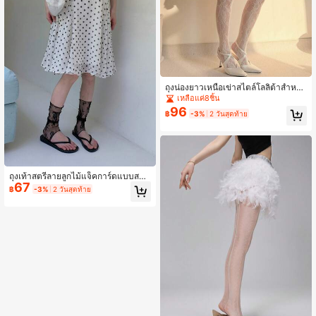
ถุงน่องยาวเหนือเข่าสไตล์โลลิต้าสำหรับ
ผู้หญิง 1 คู่ แต่งขอบลูกไม้ ผ้าตาข่ายบา
เหลือแค่8ชิ้น
งสำหรับฤดูร้อน สีสันสดใส
96
฿
-3%
2 วันสุดท้าย
ถุงเท้าสตรีลายลูกไม้แจ็คการ์ดแบบสวม
67
ส้น 1 คู่ ระบายอากาศได้ อุ่นขาแบบวินเ
฿
-3%
2 วันสุดท้าย
ทจ