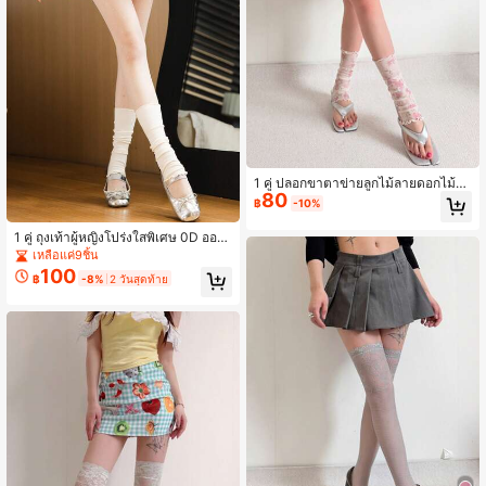
1 คู่ ปลอกขาตาข่ายลูกไม้ลายดอกไม้ระ
80
บายขอบสำหรับผู้หญิง, ปลอกขากันยุงร
฿
-10%
ะบายอากาศได้ดี
1 คู่ ถุงเท้าผู้หญิงโปร่งใสพิเศษ 0D ออก
ซิเจน สไตล์บัลเล่ต์วินเทจหรูหรา ลายจุด
เหลือแค่9ชิ้น
100
฿
-8%
2 วันสุดท้าย