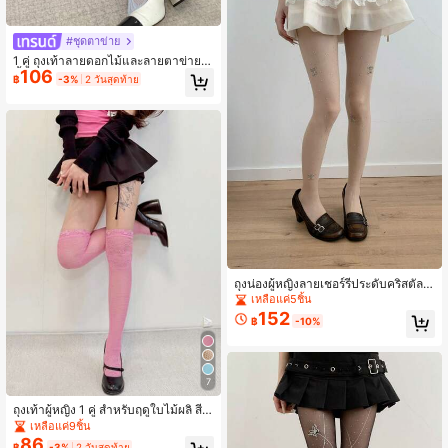
#ชุดตาข่าย
1 คู่ ถุงเท้าลายดอกไม้และลายตาข่ายสี
106
น้ำเงินวินเทจ
฿
-3%
2 วันสุดท้าย
ถุงน่องผู้หญิงลายเชอร์รี่ประดับคริสตัลร
ะยิบระยับ สไตล์หวานสาวน้อย กันรัน 1
เหลือแค่5ชิ้น
คู่
152
฿
-10%
7
ถุงเท้าผู้หญิง 1 คู่ สำหรับฤดูใบไม้ผลิ สีพ
าสเทลอ่อน แต่งลูกไม้ ตาข่าย ยาวถึงกล
เหลือแค่9ชิ้น
างน่องและเหนือเข่า แบบ 2-in-1
86
฿
-3%
2 วันสุดท้าย