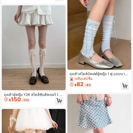
ถุงเท้าสไตล์บัลเล่ต์ผู้หญิง 1 คู่ แบบบาง
ระบายอากาศได้ ทรงย้วย พร้อมสายรัดเ
เหลือแค่2ชิ้น
ท้า
82
฿
-8%
ถุงเท้าผู้หญิง Y2K สไตล์ซับคัลเจอร์ 1 คู่
150
แบบยาวเหนือเข่า ลายแจ็คการ์ดฉลุ แต่
฿
-11%
งลูกไม้ตัดสี สายไขว้ ความยาวกลางน่อ
ง