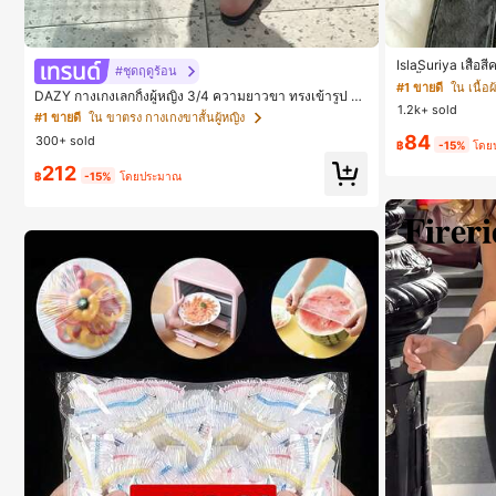
IslaSuriya เสื้อสีค
#ชุดฤดูร้อน
ง, เสื้อกล้ามลำลอง,
#1 ขายดี
ใน เนื้อผ้
DAZY กางเกงเลกกิ้งผู้หญิง 3/4 ความยาวขา ทรงเข้ารูป แ
อผ้า Y2k, เสื้อหรูหร
1.2k+ sold
ต่งลูกไม้แบบปะติด ลำลอง สำหรับวันหยุดฤดูร้อน
#1 ขายดี
ใน ขาตรง กางเกงขาสั้นผู้หญิง
84
300+ sold
฿
-15%
โดย
212
฿
-15%
โดยประมาณ