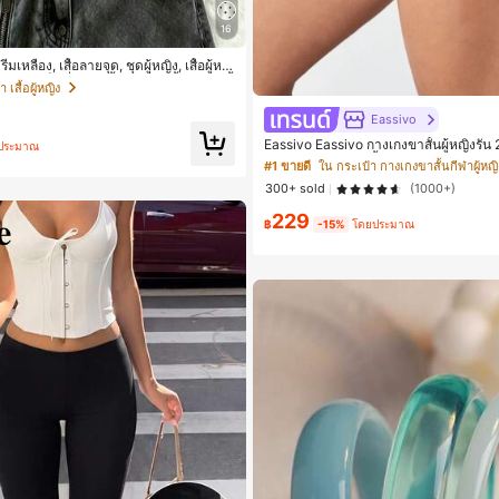
16
รีมเหลือง, เสื้อลายจุด, ชุดผู้หญิง, เสื้อผู้หญิ
 กำลังเป็นที่นิยม, เสื้อแฟชั่น, เสื้อ Y2k, เสื้
า เสื้อผู้หญิง
า, เสื้อคล้องคอ, เสื้อเซ็กซี่, เสื้อเปิดหลัง,
Eassivo
Eassivo Eassivo กางเกงขาสั้นผู้หญิงรัน 2
ประมาณ
บายและกางเกงขาสั้นพรางแสงแดด
#1 ขายดี
ใน กระเป๋า กางเกงขาสั้นกีฬาผู้หญิ
300+ sold
(1000+)
229
฿
-15%
โดยประมาณ