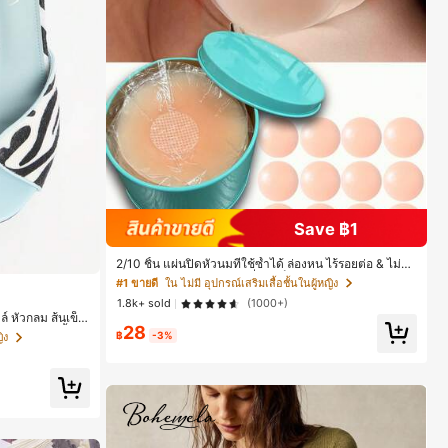
Save ฿1
2/10 ชิ้น แผ่นปิดหัวนมที่ใช้ซ้ำได้ ล่องหน ไร้รอยต่อ & ไม่ลื่น
เหมาะสำหรับโอกาสต่างๆ สิ่งจำเป็นสำหรับฤดูร้อน
#1 ขายดี
ใน ไม่มี อุปกรณ์เสริมเสื้อชั้นในผู้หญิง
1.8k+ sold
(1000+)
์ หัวกลม ส้นเข็ม
28
า สำหรับปาร์ตี้ไนท์
฿
-3%
ิง