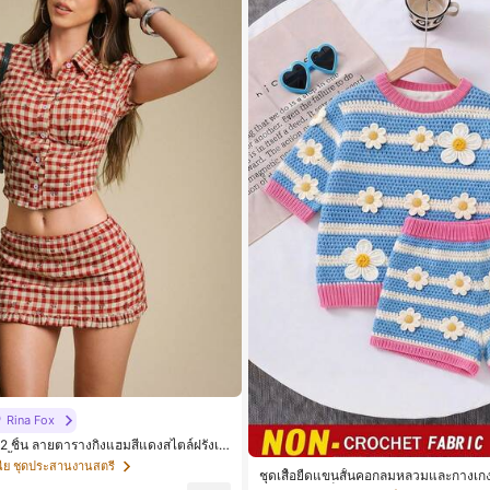
Rina Fox
 2 ชิ้น ลายตารางกิงแฮมสีแดงสไตล์ฝรั่งเศ
 เสื้อครอปและกระโปรงมินิระบายเข้าชุด
นีย ชุดประสานงานสตรี
ชุดเสื้อยืดแขนสั้นคอกลมหลวมและกางเกงข