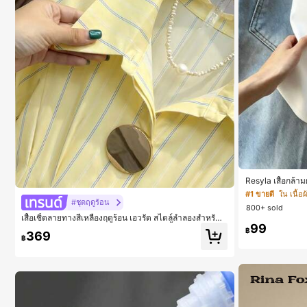
Resyla เสื้อกล้า
หรับใส่ซ้อนหรือใส่
#1 ขายดี
ใน เนื้อ
#ชุดฤดูร้อน
800+ sold
เสื้อเชิ้ตลายทางสีเหลืองฤดูร้อน เอวรัด สไตล์ลำลองสำหรับเ
99
ดินทางไปทำงาน ผ้าฝ้ายผสม กระดุมหน้า เสื้ออเนกประสงค์
฿
369
฿