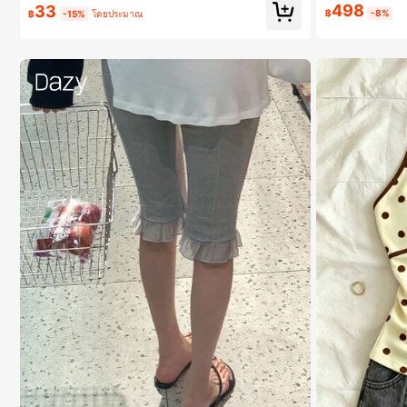
498
33
฿
-8%
฿
-15%
โดยประมาณ