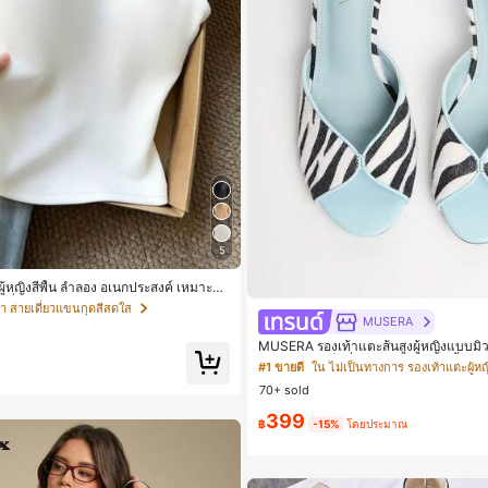
5
มผู้หญิงสีพื้น ลำลอง อเนกประสงค์ เหมาะสำ
เดี่ยว
ผ้า สายเดี่ยวแขนกุดสีสดใส
MUSERA
MUSERA รองเท้าแตะส้นสูงผู้หญิงแบบมิวล
ลายม้าลาย เซ็กซี่ เปิดหน้าเท้า โชว์นิ้วเท้
#1 ขายดี
ใน ไม่เป็นทางการ รองเท้าแตะผู้หญ
คลับ
70+ sold
399
฿
-15%
โดยประมาณ