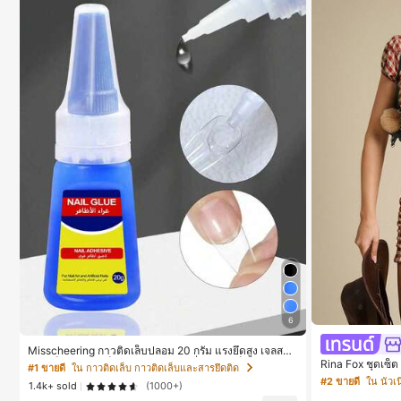
6
Misscheering กาวติดเล็บปลอม 20 กรัม แรงยึดสูง เจลสติก
เกอร์เล็บนุ่ม แห้งเร็ว เหมาะสำหรับผู้เริ่มต้นทำเล็บ ติดทนนา
Rina Fox ชุดเซ็ต
#1 ขายดี
ใน กาวติดเล็บ กาวติดเล็บและสารยึดติด
น
สพิมพ์ลายดอกไม้
#2 ขายดี
ใน นัวเ
1.4k+ sold
(1000+)