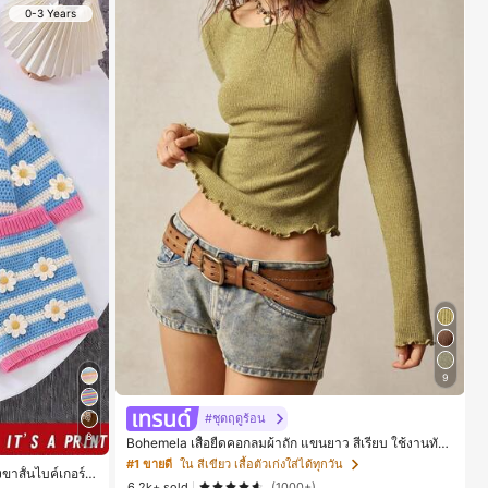
0-3 Years
9
#ชุดฤดูร้อน
8
Bohemela เสื้อยืดคอกลมผ้าถัก แขนยาว สีเรียบ ใช้งานทั่วไ
ป สำหรับผู้หญิง
#1 ขายดี
ใน สีเขียว เสื้อตัวเก่งใส่ได้ทุกวัน
าสั้นไบค์เกอร์รั
6.2k+ sold
(1000+)