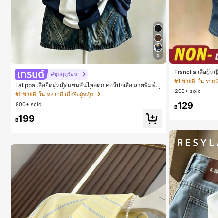
9
Franclia เสื้อผู้
#ชุดฤดูร้อน
จำวัน
#1 ขายดี
ใน รายวัน
Lalippa เสื้อยืดผู้หญิงแขนสั้นไหล่ตก คอวีปกเสื้อ ลายพิมพ์ดิ
200+ sold
จิทัลลายทาง สไตล์สปอร์ตแฟชั่นมินิมอล ของขวัญสำหรับเพื่
#1 ขายดี
ใน หลากสี เสื้อยืดผู้หญิง
อน
129
900+ sold
฿
199
฿