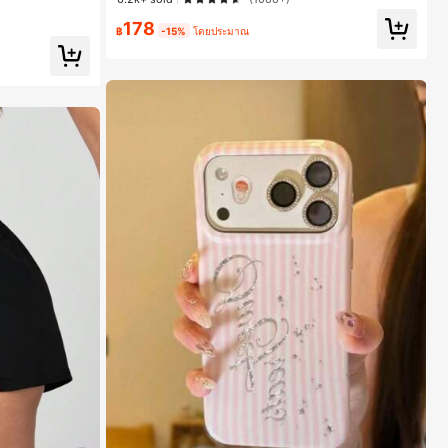
าะสำหรับฤดูใบไม้ผ
178
฿
-15%
โดยประมาณ