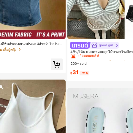
#1 ขายดี
ใน ยางรัดผมแบบพื้นฐาน เครื่องประ
หญิงสีพื้นลำลองอเนกประสงค์สำหรับใส่ประ
good girl
 เสื้อผู้หญิง
เกือบหมดแล้ว!
4ชิ้น/1ชิ้น แถบคาดผมลูกไม้บางกว้างยืดหย
แฟชั่นอเนกประสงค์พรีเมียมหรูหราสไตล์มิ
#1 ขายดี
#1 ขายดี
ใน ยางรัดผมแบบพื้นฐาน เครื่องประ
ใน ยางรัดผมแบบพื้นฐาน เครื่องประ
ล็กๆ ห่วงผม อุปกรณ์เสริมผม, เหมาะสำห
200+ sold
อกประจำวัน, ลำลอง, งานปาร์ตี้, การเดินท
เกือบหมดแล้ว!
เกือบหมดแล้ว!
การมัดผม, การจัดทรงผม, การแต่งหน้า, การ
31
#1 ขายดี
ใน ยางรัดผมแบบพื้นฐาน เครื่องประ
ณ์เสริมประดับผม
฿
-21%
เกือบหมดแล้ว!