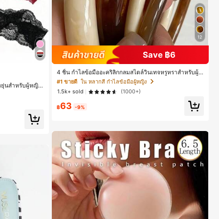
12
Save ฿6
ดับผมผู้หญิง
4 ชิ้น กำไลข้อมืออะคริลิกกลมสไตล์วินเทจหรูหราสำหรับผู้ห
ญิง, ดีไซน์เรียบง่ายทันสมัย, เหมาะสำหรับสวมใส่ในชีวิตปร
#1 ขายดี
ใน หลากสี กำไลข้อมือผู้หญิง
ุ่นสำหรับผู้หญิง,
ะจำวันและโอกาสต่างๆ, ของขวัญสำหรับเธอ
1.5k+ sold
(1000+)
นิมอล ผ้าพันคอเ
ดับผมผู้หญิง
ดับผมผู้หญิง
รับการออกไปข้างน
63
าง, การพักผ่อน,
฿
-9%
จับคู่ชุด, อุปกร
ดับผมผู้หญิง