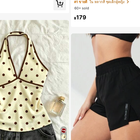
ดรูปสำหรับเด็กผู้หญิง สไตล์มินิมอล เหม
#1 ขายดี
ใน หลากสี ชุดเด็กผู้หญิง
ลิและฤดูร้อน
60+ sold
179
฿