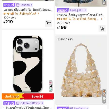
19
Lalippa
Lalippa เสื้อนอกผู้หญิง, พิมพ์ตัวอักษร, เ
#ชุดฤดูร้อน
สื้อยืดแขนสั้นฤดูร้อน, ลวดลาย, สีแอปริ
#1 ขายดี
ใน เสื้อยืดพลัสไซส์
Lalippa เสื้อยืดผู้หญิงทรงโอเวอร์ไซส์ค
คอต, สีแดงเบอร์กันดี, พิมพ์ตัวอักษร, นั
100+ sold
วามยาวกลาง คอกลม ไหล่ตก ลายพิมพ์
#1 ขายดี
ใน โอเวอร์ไซส์ เสื้อยืดผู้หญิง
กเรียน, กลางแจ้ง, สไตล์สตรีท, เสื้อยืดผู้
219
ตัวอักษรและลายทางแนวตั้ง สไตล์แฟชั่
฿
200+ sold
หญิงไซส์ใหญ่
นมินิมอล ของขวัญให้เพื่อน
199
฿
Save ฿6
5
GIIPPA GARDEN
1 ชิ้น เคสโทรศัพท์ดีไซน์ลายคลื่นไม่สม
SheCarry
#1 ขายดี
ใน บรรยากาศฤดูร้อน กระเป๋าหูหิ้วด้านบนผู้หญิง