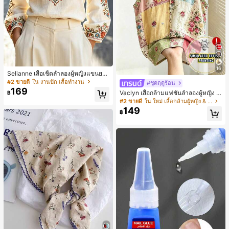
16
Selianne เสื้อเชิ้ตลำลองผู้หญิงแขนยา
ว คอวีเว้า ลายดอกไม้
#2 ขายดี
ใน งานปัก เสื้อทำงาน
#ชุดฤดูร้อน
169
Vaclyn เสื้อกล้ามแฟชั่นลำลองผู้หญิง ล
฿
ายแพตช์เวิร์ก แขนกุด คอกลม ติดกระดุ
#2 ขายดี
ใน ใหม่ เสื้อกล้ามผู้หญิง & Camis
ม
149
฿