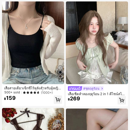
เกือบหมดแล้ว!
4
เสื้อสายเดี่ยวเซ็กซี่ไร้หลังสำหรับผู้หญิง
#ชุดฤดูร้อน
พร้อมบราแบบมีฟองน้ำ, เสื้อกล้ามแขน
500+ sold
(1000+)
เสื้อเชิ้ตลำลองฤดูร้อน 2 in 1 ดีไซน์สไต
กุด, เสื้อลำลองสีดำสำหรับฤดูร้อน
159
269
ล์เกาหลี แต่งลูกไม้ต่อผ้า
฿
฿