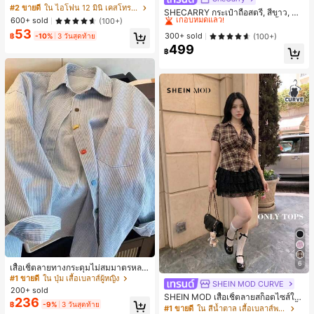
มาตรสำหรับ Phone 17 Pro Max, เหม
#2 ขายดี
ใน ไอโฟน 12 มินิ เคสโทรศัพท์แฟชั่น
เกือบหมดแล้ว!
SHECARRY กระเป๋าถือสตรี, สีขาว, แฟ
าะสำหรับ Phone 16 Pro Max, 15 Pro
600+ sold
(100+)
ชั่น, สง่างาม, วันหยุด, งานปาร์ตี้
#1 ขายดี
#1 ขายดี
ใน บรรยากาศฤดูร้อน กระเป๋าหูหิ้วด้านบนผู้หญิง
ใน บรรยากาศฤดูร้อน กระเป๋าหูหิ้วด้านบนผู้หญิง
Max, 14 Pro Max, เคสโทรศัพท์สไตล์เ
53
กาหลีและน่าสนใจ, เข้ากันได้กับ 11/12/
เกือบหมดแล้ว!
เกือบหมดแล้ว!
300+ sold
(100+)
฿
-10%
3 วันสุดท้าย
13/14/15/16 Pro Max Plus, ดีไซน์หรู
499
#1 ขายดี
ใน บรรยากาศฤดูร้อน กระเป๋าหูหิ้วด้านบนผู้หญิง
฿
หราเหมาะสำหรับทั้งชายและหญิง, ของ
เกือบหมดแล้ว!
ขวัญในอุดมคติสำหรับคริสต์มาส, วันว
าเลนไทน์, อีสเตอร์, ฤดูแต่งงานและวันเ
กิดสำหรับแฟนสาว
6
เสื้อเชิ้ตลายทางกระดุมไม่สมมาตรหลว
ม ๆ สีสันสดใสสำหรับผู้หญิง สไตล์หรูหร
#1 ขายดี
ใน ปุ่ม เสื้อเบลาส์ผู้หญิง
SHEIN MOD CURVE
า น่ารัก มินิมอล สดใส ใส่ได้ทุกวัน ทำง
200+ sold
านได้หลากหลาย สำหรับฤดูใบไม้ผลิ
SHEIN MOD เสื้อเชิ้ตลายสก็อตไซส์ให
236
฿
-9%
3 วันสุดท้าย
ญ่, ฤดูใบไม้ร่วง/ฤดูหนาว, สไตล์พรีพพี้,
#1 ขายดี
ใน สีน้ำตาล เสื้อเบลาส์พลัสไซส์