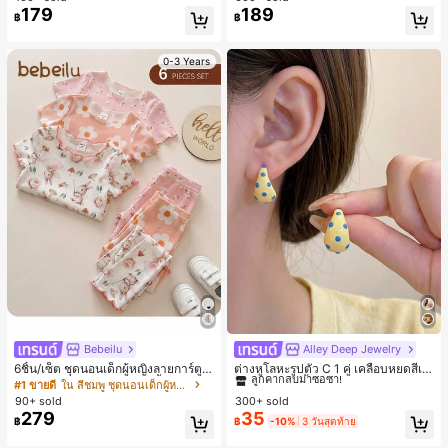
179
189
฿
฿
0-3 Years
Bebeilu
Alley Deep Jewelry
#1 ขายดี
ใน โบโฮ ต่างหูผู้หญิง
ลูกค้ากลับมาซื้อซ้ำ!
6ชิ้น/เซ็ต ชุดนอนเด็กผู้หญิงลายการ์ตูน
ต่างหูโลหะรูปตัว C 1 คู่ เคลือบหยดสีเห
หมีและดอกไม้ คอกลม แขนสั้น กางเกง
ลือง ลายจุดสีน้ำเงิน สไตล์ยุโรปและอเม
เกือบหมดแล้ว!
#1 ขายดี
ใน สีชมพู ชุดนอนเด็กผู้หญิง
#1 ขายดี
#1 ขายดี
ใน โบโฮ ต่างหูผู้หญิง
ใน โบโฮ ต่างหูผู้หญิง
ขาสั้น ขอบระบาย สวมใส่สบาย
ริกัน แฟชั่นส่วนตัว หวานและสง่างาม
90+ sold
300+ sold
ลูกค้ากลับมาซื้อซ้ำ!
ลูกค้ากลับมาซื้อซ้ำ!
สำหรับผู้หญิงและเด็กหญิง สำหรับการเ
279
35
เกือบหมดแล้ว!
เกือบหมดแล้ว!
#1 ขายดี
ใน โบโฮ ต่างหูผู้หญิง
฿
฿
-10%
3 วันสุดท้าย
ดินทาง งานแต่งงาน ปาร์ตี้ วันเกิด ของ
ลูกค้ากลับมาซื้อซ้ำ!
ขวัญคริสต์มาส 2026