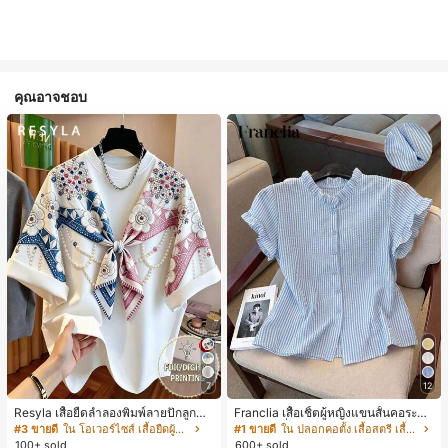
คุณอาจชอบ
7
12
Resyla เสื้อยืดลำลองพิมพ์ลายปักลูกปัด
Franclia เสื้อเชิ้ตผู้หญิงแขนสั้นคอระบา
รูปโบว์ขนาดใหญ่สำหรับผู้หญิง
ยกระดุมเดี่ยวลายทาง
#3 ขายดี
ใน โอเวอร์ไซส์ เสื้อยืดผู้หญิง
#1 ขายดี
ใน ปลอกคอตั้ง เสื้อสตรี เสื้อเบลาส์ & Tee
100+ sold
600+ sold