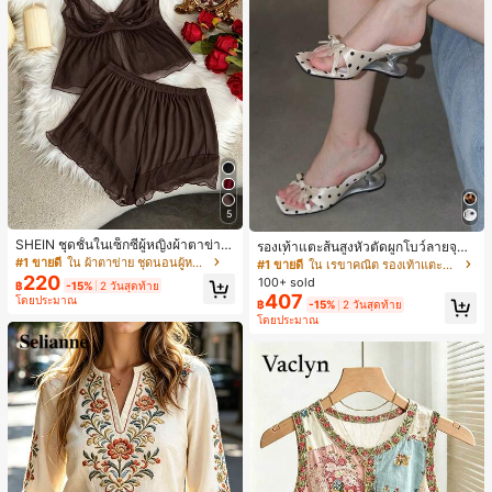
5
SHEIN ชุดชั้นในเซ็กซี่ผู้หญิงผ้าตาข่าย
รองเท้าแตะส้นสูงหัวตัดผูกโบว์ลายจุดส
มีโครงคัพบาง
ายเดี่ยวส้นไม่สมมาตรสำหรับผู้หญิง, รอ
#1 ขายดี
ใน ผ้าตาข่าย ชุดนอนผู้หญิง
#1 ขายดี
ใน เรขาคณิต รองเท้าแตะส้นสูงผู้หญิง
งเท้าแตะส้นสูงหนังเทียมสีขาวหรูหรา
220
100+ sold
฿
-15%
2 วันสุดท้าย
สำหรับฤดูร้อน
407
โดยประมาณ
฿
-15%
2 วันสุดท้าย
โดยประมาณ