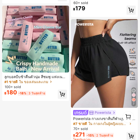
ใส่ประจำวันแบบสบายๆ, สำหรับสาววัย
60+ sold
รุ่นเดินทางไปทำงาน
179
฿
ลูกบอลบีบช้าคืนตัวนุ่ม สีชมพู แท่งเนย
บีบคลายเครียด นุ่มยืดหยุ่น ของเล่นบีบ
#1 ขายดี
ใน ของเล่นและเกม
4 ออนซ์ ของเล่นเกลือ เหมาะสำหรับขอ
100+ sold
งขวัญวันหยุด ของขวัญสนุกและน่ารัก
180
฿
-18%
3 วันสุดท้าย
ของขวัญวันเกิด ของขวัญอีสเตอร์ ของ
ขวัญฮาโลวีน ของขวัญคริสต์มาส ของข
วัญปาร์ตี้ สกวิชชี่ ของเล่นสกวิชชี่ ของเ
7
ล่นคลายเครียดสกวิชชี่ สกวิชชี่เกี๊ยว ขอ
งเล่นสำหรับผู้ใหญ่ ผู้หญิง สกวิชชี่กรอบ
Powerista
1
สกวิชชี่เนยกรอบ บีบ ลูกบอลสลัชชี่
1
Powerista กางเกงขาสั้นกีฬาแบบเรียบ
ง่าย สไตล์วันทุกวัน กางเกงขาสั้นสบาย
#7 ขายดี
ใน กางเกงในผู้หญิงแบบแอคทีฟ
พร้อมเสวตเตอร์
70+ sold
271
฿
-15%
2 วันสุดท้าย
โดยประมาณ