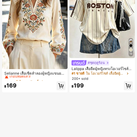
19
#ชุดฤดูร้อน
#2 ขายดี
ใน งานปัก เสื้อทำงาน
Lalippa เสื้อยืดผู้หญิงทรงโอเวอร์ไซส์ค
วามยาวกลาง คอกลม ไหล่ตก ลายพิมพ์
เกือบหมดแล้ว!
Selianne เสื้อเชิ้ตลำลองผู้หญิงแขนยา
#1 ขายดี
ใน โอเวอร์ไซส์ เสื้อยืดผู้หญิง
ตัวอักษรและลายทางแนวตั้ง สไตล์แฟชั่
ว คอวีเว้า ลายดอกไม้
#2 ขายดี
#2 ขายดี
ใน งานปัก เสื้อทำงาน
ใน งานปัก เสื้อทำงาน
200+ sold
นมินิมอล ของขวัญให้เพื่อน
เกือบหมดแล้ว!
เกือบหมดแล้ว!
169
199
฿
฿
#2 ขายดี
ใน งานปัก เสื้อทำงาน
เกือบหมดแล้ว!