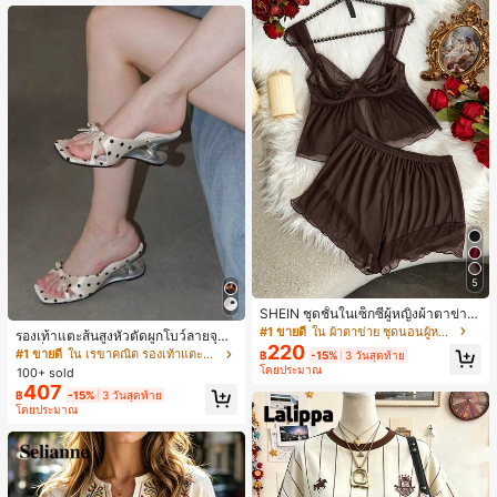
5
SHEIN ชุดชั้นในเซ็กซี่ผู้หญิงผ้าตาข่าย
มีโครงคัพบาง
#1 ขายดี
ใน ผ้าตาข่าย ชุดนอนผู้หญิง
รองเท้าแตะส้นสูงหัวตัดผูกโบว์ลายจุดส
220
ายเดี่ยวส้นไม่สมมาตรสำหรับผู้หญิง, รอ
#1 ขายดี
ใน เรขาคณิต รองเท้าแตะส้นสูงผู้หญิง
฿
-15%
3 วันสุดท้าย
งเท้าแตะส้นสูงหนังเทียมสีขาวหรูหรา
โดยประมาณ
100+ sold
สำหรับฤดูร้อน
407
฿
-15%
3 วันสุดท้าย
โดยประมาณ