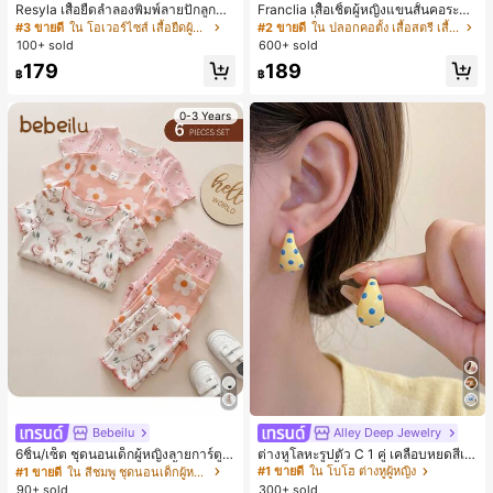
Resyla เสื้อยืดลำลองพิมพ์ลายปักลูกปัด
Franclia เสื้อเชิ้ตผู้หญิงแขนสั้นคอระบา
รูปโบว์ขนาดใหญ่สำหรับผู้หญิง
ยกระดุมเดี่ยวลายทาง
#3 ขายดี
ใน โอเวอร์ไซส์ เสื้อยืดผู้หญิง
#2 ขายดี
ใน ปลอกคอตั้ง เสื้อสตรี เสื้อเบลาส์ & Tee
100+ sold
600+ sold
179
189
฿
฿
0-3 Years
Bebeilu
Alley Deep Jewelry
#1 ขายดี
ใน โบโฮ ต่างหูผู้หญิง
ลูกค้ากลับมาซื้อซ้ำ!
6ชิ้น/เซ็ต ชุดนอนเด็กผู้หญิงลายการ์ตูน
ต่างหูโลหะรูปตัว C 1 คู่ เคลือบหยดสีเห
หมีและดอกไม้ คอกลม แขนสั้น กางเกง
ลือง ลายจุดสีน้ำเงิน สไตล์ยุโรปและอเม
เกือบหมดแล้ว!
#1 ขายดี
ใน สีชมพู ชุดนอนเด็กผู้หญิง
#1 ขายดี
#1 ขายดี
ใน โบโฮ ต่างหูผู้หญิง
ใน โบโฮ ต่างหูผู้หญิง
ขาสั้น ขอบระบาย สวมใส่สบาย
ริกัน แฟชั่นส่วนตัว หวานและสง่างาม
90+ sold
300+ sold
ลูกค้ากลับมาซื้อซ้ำ!
ลูกค้ากลับมาซื้อซ้ำ!