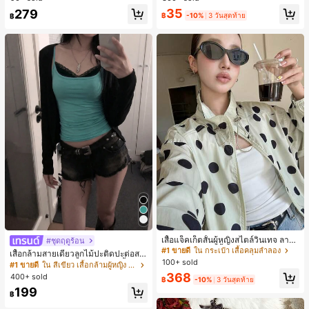
สำหรับผู้หญิงและเด็กหญิง สำหรับการเ
เกือบหมดแล้ว!
เกือบหมดแล้ว!
#1 ขายดี
ใน โบโฮ ต่างหูผู้หญิง
35
279
ดินทาง งานแต่งงาน ปาร์ตี้ วันเกิด ของ
฿
-10%
3 วันสุดท้าย
฿
ลูกค้ากลับมาซื้อซ้ำ!
ขวัญคริสต์มาส 2026
เกือบหมดแล้ว!
#1 ขายดี
ใน กระเป๋า เสื้อคลุมลำลอง
ลูกค้ากลับมาซื้อซ้ำ!
เสื้อแจ็คเก็ตสั้นผู้หญิงสไตล์วินเทจ ลายจุ
#ชุดฤดูร้อน
ดขนาดใหญ่ คอตั้ง เอวเข้ารูป แขนพอง
#1 ขายดี
#1 ขายดี
ใน กระเป๋า เสื้อคลุมลำลอง
ใน กระเป๋า เสื้อคลุมลำลอง
เสื้อกล้ามสายเดี่ยวลูกไม้ปะติดปะต่อสไ
ทรงหลวม แฟชั่นอเนกประสงค์ สำหรับใ
100+ sold
ลูกค้ากลับมาซื้อซ้ำ!
ลูกค้ากลับมาซื้อซ้ำ!
ตล์เกาหลี, สุนทรียศาสตร์ Y2K, เสื้อผ้าส
#1 ขายดี
ใน สีเขียว เสื้อกล้ามผู้หญิง & Camis
ส่ประจำวันและไปเที่ยวพักผ่อน
ตรีทแวร์ลำลองฤดูร้อน
#1 ขายดี
ใน กระเป๋า เสื้อคลุมลำลอง
368
400+ sold
฿
-10%
3 วันสุดท้าย
ลูกค้ากลับมาซื้อซ้ำ!
199
฿