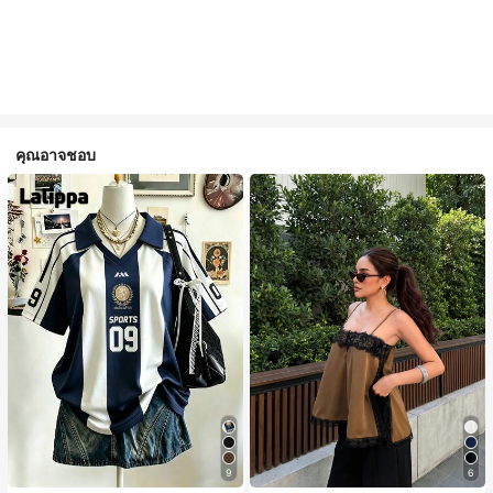
คุณอาจชอบ
9
6
#1 ขายดี
ใน สีกากี เสื้อสตรี เสื้อเบลาส์ & Tee