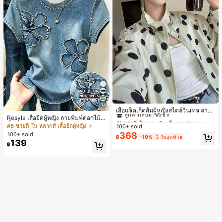
#1 ขายดี
ใน กระเป๋า เสื้อคลุมลำลอง
17
ลูกค้ากลับมาซื้อซ้ำ!
เสื้อแจ็คเก็ตสั้นผู้หญิงสไตล์วินเทจ ลายจุ
ดขนาดใหญ่ คอตั้ง เอวเข้ารูป แขนพอง
Resyla เสื้อยืดผู้หญิง ลายพิมพ์ดอกไม้สี
#1 ขายดี
#1 ขายดี
ใน กระเป๋า เสื้อคลุมลำลอง
ใน กระเป๋า เสื้อคลุมลำลอง
ทรงหลวม แฟชั่นอเนกประสงค์ สำหรับใ
น้ำเงินวินเทจ เสื้อสำหรับออกไปเที่ยวฤ
#5 ขายดี
ใน หลากสี เสื้อยืดผู้หญิง
100+ sold
ลูกค้ากลับมาซื้อซ้ำ!
ลูกค้ากลับมาซื้อซ้ำ!
ส่ประจำวันและไปเที่ยวพักผ่อน
ดูร้อน ดีไซน์กราฟิก สบายๆ อเนกประสง
368
100+ sold
#1 ขายดี
ใน กระเป๋า เสื้อคลุมลำลอง
฿
-10%
3 วันสุดท้าย
ค์ สวมใส่ประจำวัน กลางแจ้ง ช้อปปิ้ง ท่
139
ลูกค้ากลับมาซื้อซ้ำ!
฿
องเที่ยวกลางแจ้ง