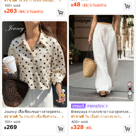
#1 ขายดี
ใน สีขาว รองเท้าแตะผู้หญิง
48
น ส้นเข็ม รองเท้าแตะแบบคีบ รองเท้าแ
100+ sold
฿
-2%
3 วันสุดท้าย
ตะชายหาดแฟชั่นสายไขว้ รองเท้าผู้ห
263
฿
-9%
3 วันสุดท้าย
ญิง สำหรับออฟฟิศ บ้าน กลางแจ้ง ดีไซ
น์หัวเหลี่ยม ชิคและหรูหรา สำหรับเดทไ
นท์
11
16
#ชุดฤดูร้อน
Jouncy เสื้อเชิ้ตแขนยาวลายจุดทรงหล
Breezaya กางเกงขายาวเอวสูงทรงหล
วมสำหรับผู้หญิง
วมขาบานสำหรับผู้หญิง สีขาวเรียบหรูส
#2 ขายดี
ใน กระเป๋า เสื้อเชิ้ตทำงานมีกระเป๋า
#1 ขายดี
ใน เนื้อผ้า กางเกงขายาวลำลองผ้า
ไตล์ชิค เหมาะสำหรับใส่เที่ยวทะเล วันห
100+ sold
400+ sold
ยุดพักผ่อนฤดูร้อน ลุคสบายๆ ใส่ได้หลา
269
328
฿
฿
-6%
ยโอกาสในชีวิตประจำวัน