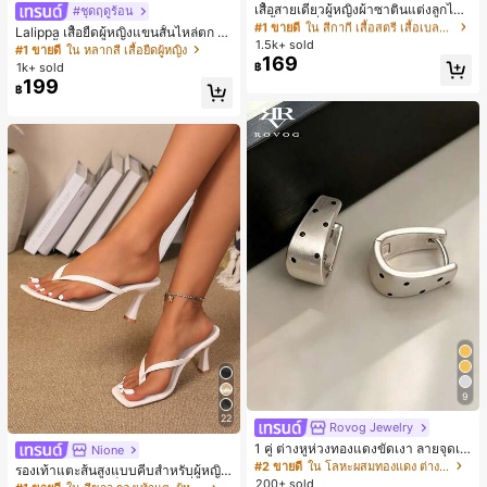
ลูกค้ากลับมาซื้อซ้ำ!
เสื้อสายเดี่ยวผู้หญิงผ้าซาตินแต่งลูกไม้
#ชุดฤดูร้อน
- เสื้อสายเดี่ยวฤดูร้อนสีคากีมีรอยผ่าด้า
#1 ขายดี
#1 ขายดี
ใน สีกากี เสื้อสตรี เสื้อเบลาส์ & Tee
ใน สีกากี เสื้อสตรี เสื้อเบลาส์ & Tee
Lalippa เสื้อยืดผู้หญิงแขนสั้นไหล่ตก ค
นข้างที่น่าดึงดูดแบบสบายๆ
1.5k+ sold
ลูกค้ากลับมาซื้อซ้ำ!
ลูกค้ากลับมาซื้อซ้ำ!
อวีปกเสื้อ ลายพิมพ์ดิจิทัลลายทาง สไตล์
#1 ขายดี
ใน หลากสี เสื้อยืดผู้หญิง
169
สปอร์ตแฟชั่นมินิมอล ของขวัญสำหรับเ
#1 ขายดี
ใน สีกากี เสื้อสตรี เสื้อเบลาส์ & Tee
1k+ sold
฿
พื่อน
199
ลูกค้ากลับมาซื้อซ้ำ!
฿
9
22
Rovog Jewelry
1 คู่ ต่างหูห่วงทองแดงขัดเงา ลายจุดเร
Nione
ขาคณิตสไตล์มินิมอล เหมาะสำหรับสว
#2 ขายดี
ใน โลหะผสมทองแดง ต่างหูผู้หญิง
รองเท้าแตะส้นสูงแบบคีบสำหรับผู้หญิง
มใส่ประจำวันแบบสบายๆ สำหรับผู้หญิง
200+ sold
สไตล์คลาสสิก สีบล็อก สไตล์แฟรี่ฤดูร้อ