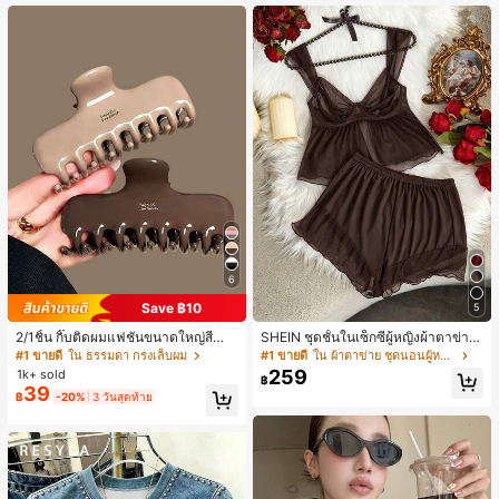
6
Save ฿10
5
2/1ชิ้น กิ๊บติดผมแฟชั่นขนาดใหญ่สีน้ำ
SHEIN ชุดชั้นในเซ็กซี่ผู้หญิงผ้าตาข่าย
ตาลชานมสำหรับผู้หญิง เหมาะสำหรับก
มีโครงคัพบาง
#1 ขายดี
ใน ธรรมดา กรงเล็บผม
#1 ขายดี
ใน ผ้าตาข่าย ชุดนอนผู้หญิง
ารอาบน้ำ ล้างหน้า และจัดแต่งทรงผม
259
1k+ sold
฿
39
฿
-20%
3 วันสุดท้าย