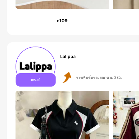
109
฿
Lalippa
ผู้ติดตาม 109K คน