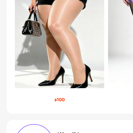
100
฿