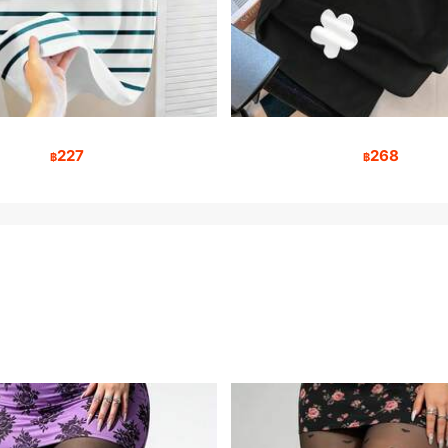
227
268
฿
฿