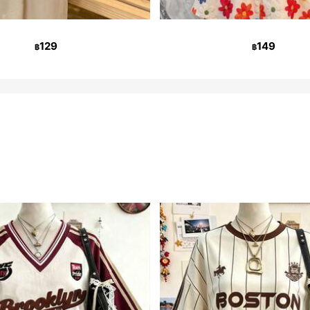
129
149
฿
฿