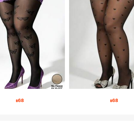
68
68
฿
฿