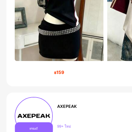
159
฿
AXEPEAK
ผู้ติดตาม 379K คน