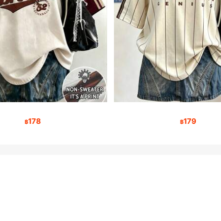
178
179
฿
฿