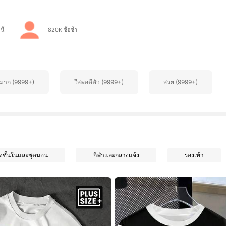
ี้
820K ซื้อซ้ำ
๋มาก (9999+)
ใส่พอดีตัว (9999+)
สวย (9999+)
ุดชั้นในและชุดนอน
กีฬาและกลางแจ้ง
รองเท้า