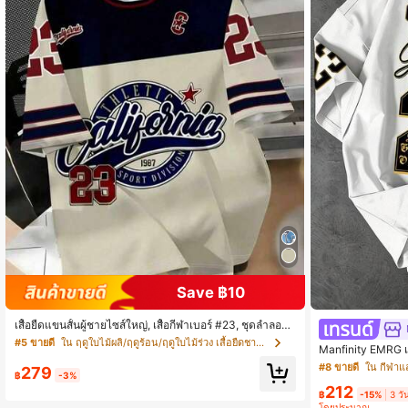
104K ผู้ติดตาม
4.88
104K ผู้ติดตาม
4.88
Save ฿10
เสื้อยืดแขนสั้นผู้ชายไซส์ใหญ่, เสื้อกีฬาเบอร์ #23, ชุดลำลอง
สำหรับฤดูร้อน
#5 ขายดี
ใน ฤดูใบไม้ผลิ/ฤดูร้อน/ฤดูใบไม้ร่วง เสื้อยืดชายไซส
Manfinity EMRG เส
o Floral และพิมพ์
#8 ขายดี
279
หรับใส่ทุกวัน
฿
-3%
104K ผู้ติดตาม
212
4.88
฿
-15%
3 วั
โดยประมาณ