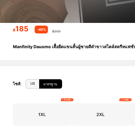
185
-40%
฿
฿309
Manfinity Dauomo เสื้อยืดแขนสั้นผู้ชายสีดำขาวสไตล์สตรีทแฟชั่
US
ไซส์
:
มาตรฐาน
8 left
2 left
1XL
2XL