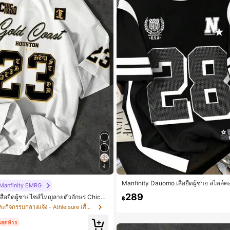
4
Manfinity Dauomo เสื้อยืดผู้ชาย สไตล์
Manfinity EMRG
ล์อเมริกันแบบง่ายๆ ลำลอง ย้อนยุค ตัวเลข
289
ื้อยืดผู้ชายไซส์ใหญ่ลายตัวอักษร Chicag
฿
กราฟิก 23, สไตล์วิทยาลัยลำลองเหมาะสำ
ใน กีฬาและกิจกรรมกลางแจ้ง - Athleisure เสื้อยืดชาย
นสุดท้าย