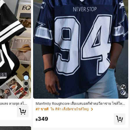
6
คอลเลจ ลายจุด สไต
Manfinity Roughcore เสื้อเบสบอลกีฬาคอวีตาข่าย ไซส์ใหญ่
 ตัวอักษร
สำหรับผู้ชาย
#7 ขายดี
ใน สีฟ้า เสื้อยืดชายไซส์ใหญ่
349
฿