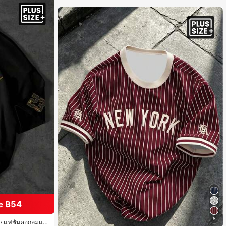
e ฿54
5
ลายแฟชั่นคอกลมแข