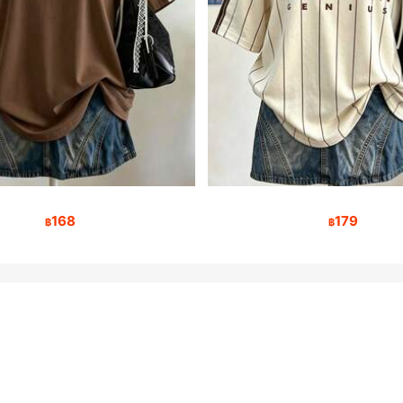
168
179
฿
฿