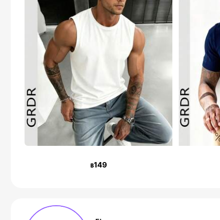
149
฿