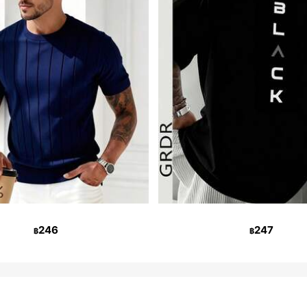
246
247
฿
฿