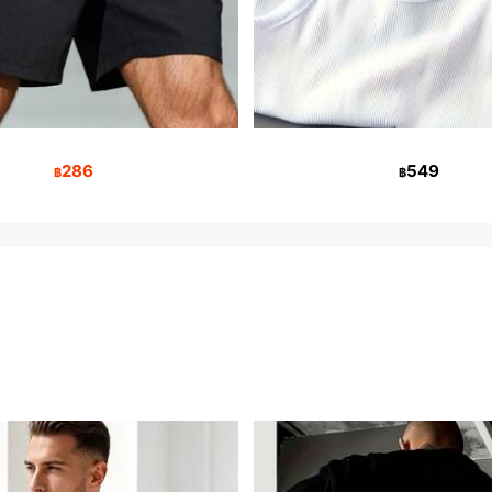
286
549
฿
฿