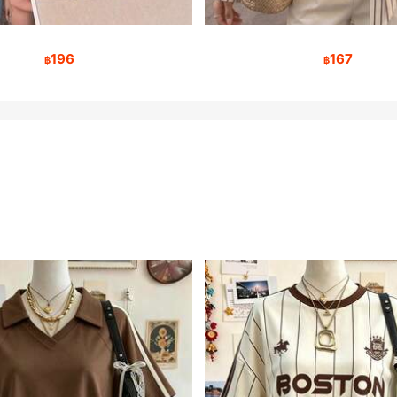
196
167
฿
฿