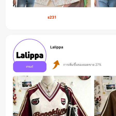
231
฿
Lalippa
ผู้ติดตาม 111K คน