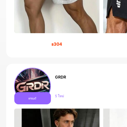
304
฿
GRDR
ผู้ติดตาม 174K คน