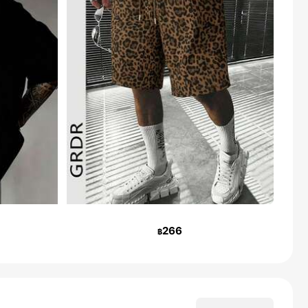
266
฿