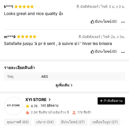
k***l
สี: มัลติคัลเลอร์ / ไซส์: 3 ม. x 3 ม.
Looks
great
and
nice
quality
👍
มีประโยชน์
(0)
m***9
สี: มัลติคัลเลอร์ / ไซส์: 2ม. x 3ม.
Satisfaite
jusqu
'à
pr
é
sent
,
à
suivre
si
l
'
hiver
les
brisera
มีประโยชน์
(0)
145 ผู้ติดตาม
รายละเอียดสินค้า
4.79
145 ผู้ติดตาม
4.79
วัสดุ:
ABS
145 ผู้ติดตาม
ดูเพิ่มเติม
4.79
145 ผู้ติดตาม
4.79
XYI STORE
กำลังติดตาม
145 ผู้ติดตาม
4.79
a***2
ตาม
1 วันที่ผ่านมา
145 ผู้ติดตาม
4.79
2.9K ชิ้นที่ขายไปเมื่อเร็วๆ นี้
179 ซื้อซ้ำ
145 ผู้ติดตาม
4.79
คุณภาพดี (63)
เก๋มาก (34)
มีประโยชน์ (27)
เหมือนในรูป (27)
รั