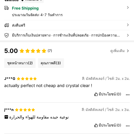
Free Shipping
ประมาณวันจัดส่ง:
4-7 วันทำการ
ส่งคืนฟรี
มีบริการเก็บเงินปลายทาง · การชำระเงินที่ปลอดภัย · การปกป้องความเป็นส่วนตัว
5.00
(7)
ดูเพิ่มเติม
ชุดหน้าหนาว
(2)
คุณภาพดี
(3)
J***G
สี: มัลติคัลเลอร์ / ไซส์: 2ม. x 2ม.
actually
perfect
not
cheap
and
crystal
clear
!
มีประโยชน์
(0)
j***n
สี: มัลติคัลเลอร์ / ไซส์: 2ม. x 3ม.
نوعية
جيده
مقاومة
للهواء
والحرارة
มีประโยชน์
(0)