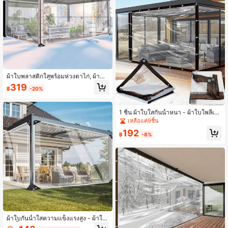
ผ้าคลุมเรือนกระจก
ผ้าใบพลาสติกใสพร้อมห่วงตาไก่, ผ้าคลุ
มโพลีเอทิลีนกันน้ำสำหรับกลางแจ้ง, สว
319
฿
-20%
น, ลานบ้าน, พืช, ป้องกันเรือนกระจก - ผ้
าใบกันน้ำแบบใสสำหรับงานหนักสำหรั
บการตั้งแคมป์, ที่บังลมและหิมะสำหรับ
คาราวาน
1 ชิ้น ผ้าใบใสกันน้ำหนา - ผ้าใบโพลีเอ
ทิลีนใสกันลมสำหรับสวน (พร้อมเชือก),
เหลือแค่9ชิ้น
พร้อมห่วงตาไก่, เหมาะสำหรับการป้อง
192
กันหิมะ, ผ้าใบ PVC สำหรับการป้องกัน
฿
-8%
หน้าต่างในฤดูหนาว และการป้องกันหิม
ะและกันน้ำในฤดูหนาว. เรือนกระจก, กั
นสาด.
ผ้าใบกันน้ำใสความแข็งแรงสูง - ผ้าใบ
กันน้ำ PE กลางแจ้ง, มีรู, ทนต่อรังสียูวี,