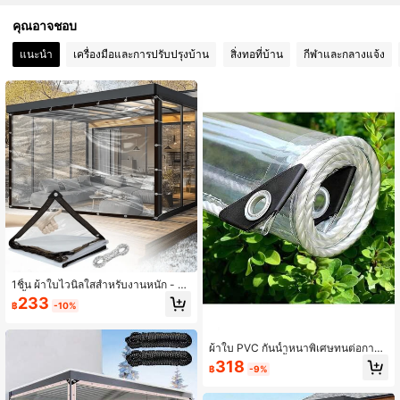
145 ผู้ติดตาม
4.79
คุณอาจชอบ
145 ผู้ติดตาม
4.79
แนะนำ
เครื่องมือและการปรับปรุงบ้าน
สิ่งทอที่บ้าน
กีฬาและกลางแจ้ง
145 ผู้ติดตาม
4.79
145 ผู้ติดตาม
4.79
1ชิ้น ผ้าใบไวนิลใสสำหรับงานหนัก - กั
นน้ำและกันลม พร้อมห่วงตาไก่และเชือ
233
฿
-10%
กพิเศษ เหมาะสำหรับใช้งานกลางแจ้ง -
เหมาะสำหรับลานบ้าน หลังคาชานบ้าน
ผ้าคลุมต้นไม้ และการตั้งแคมป์
ผ้าใบ PVC กันน้ำหนาพิเศษทนต่อการฉี
กขาด, ผ้าใบกันน้ำใสหนาพิเศษทนต่อก
318
฿
-9%
ารฉีกขาดกันลม, กันหิมะ, เหมาะสำหรับ
การตั้งแคมป์, โรงรถ, เรือนกระจก, ตกแ
ต่งสวน, สิ่งจำเป็นสำหรับการตั้งแคมป์,