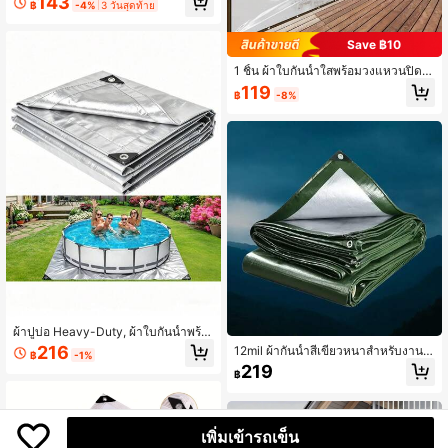
143
฿
-4%
3 วันสุดท้าย
กันลม, กันฝนและหิมะ - เหมาะสำหรับส
นามหญ้า, รั้วสระว่ายน้ำ, เรือนกระจกผั
ก, การตั้งแคมป์, สถานที่ก่อสร้าง - ทัศน
Save ฿10
วิสัยสูง, การออกแบบแห้งเร็ว, ขอบเสริ
ม, ผ้าทนการฉีกขาด, เหมาะสำหรับตกแ
1 ชิ้น ผ้าใบกันน้ำใสพร้อมวงแหวนปิดผ
ต่งบ้าน
นึก, ผ้าคลุมกันฝนกันลมใสสำหรับสวนก
119
฿
-8%
ลางแจ้ง, เหมาะสำหรับสนามหญ้า, กันแ
ดด, พืช, แคมป์ปิ้ง, ฯลฯ
ผ้าปูบ่อ Heavy-Duty, ผ้าใบกันน้ำพร้อ
มคุณสมบัติทน UV และทนการฉีกขาด,
216
12mil ผ้ากันน้ำสีเขียวหนาสำหรับงานห
฿
-1%
ขอบเสริมความแข็งแรง, หมุดย้ำกันสนิ
นัก ทนทานต่อรังสียูวี ทนต่อการฉีกขาด
219
ม, เหมาะสำหรับหลังคา, การตั้งแคมป์,
฿
ขอบเสริม เหมาะสำหรับหลังคา, แคมป์
สนามหญ้า, สระว่ายน้ำ, เรือ และอื่นๆ
ปิ้ง, ลาน, สระว่ายน้ำ, เรือ, ที่บังแดดรถย
นต์, การใช้งานกลางแจ้งอเนกประสงค์
เพิ่มเข้ารถเข็น