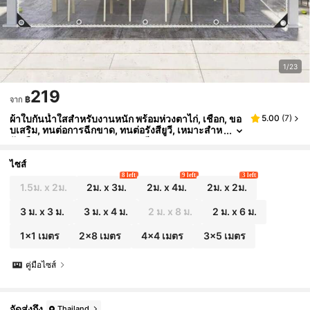
1/23
219
฿
จาก
ผ้าใบกันน้ำใสสำหรับงานหนัก พร้อมห่วงตาไก่, เชือก, ขอ
5.00
(
7
)
บเสริม, ทนต่อการฉีกขาด, ทนต่อรังสียูวี, เหมาะสำห
รับเรือนกระจก, สนาม, สวน, ระเบียง, ศาลา, กลางแ
จ้ง
ไซส์
8 left
9 left
3 left
1.5ม. x 2ม.
2ม. x 3ม.
2ม. x 4ม.
2ม. x 2ม.
3 ม. x 3 ม.
3 ม. x 4 ม.
2 ม. x 8 ม.
2 ม. x 6 ม.
1x1 เมตร
2x8 เมตร
4x4 เมตร
3x5 เมตร
คู่มือไซส์
จัดส่งถึง
Thailand