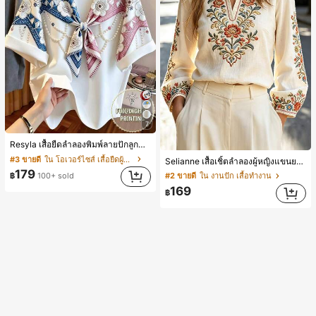
7
Resyla เสื้อยืดลำลองพิมพ์ลายปักลูกปัดรูปโบว์ขนาดใหญ่สำหรับผู้หญิง
#3 ขายดี
ใน โอเวอร์ไซส์ เสื้อยืดผู้หญิง
Selianne เสื้อเชิ้ตลำลองผู้หญิงแขนยาว คอวีเว้า ลายดอกไม้
179
฿
100+ sold
#2 ขายดี
ใน งานปัก เสื้อทำงาน
169
฿