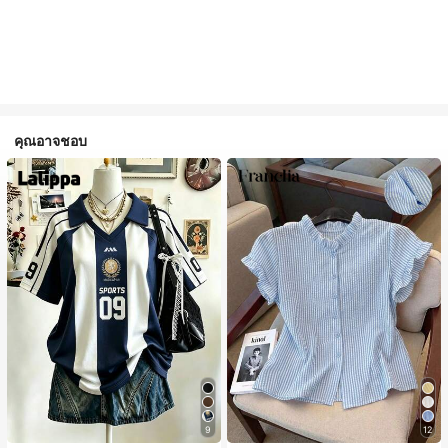
คุณอาจชอบ
9
12