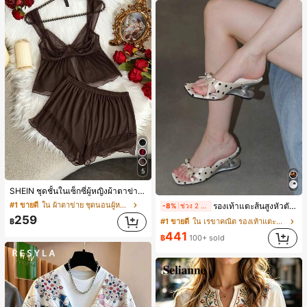
5
SHEIN ชุดชั้นในเซ็กซี่ผู้หญิงผ้าตาข่ายมีโครงคัพบาง
#1 ขายดี
ใน ผ้าตาข่าย ชุดนอนผู้หญิง
รองเท้าแตะส้นสูงหัวตัดผูกโบว์ลายจุดสายเดี่ยวส้นไม่สมมาตรสำหรับผู้หญิง, รองเท้าแตะส้นสูงหนังเทียมสีขาวหรูหราสำหรับฤดูร้อน
-8%
ช่วง 2 วันที่ผ่านมา
259
฿
#1 ขายดี
ใน เรขาคณิต รองเท้าแตะส้นสูงผู้หญิง
441
฿
100+ sold