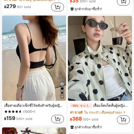
35
฿
300+ sold
#1 ขายดี
ใน โบโฮ ต่างหูผู้หญิง
279
฿
90+ sold
ลูกค้ากลับมาซื้อซ้ำ!
เกือบหมดแล้ว!
4
เสื้อสายเดี่ยวเซ็กซี่ไร้หลังสำหรับผู้หญิงพร้อมบราแบบมีฟองน้ำ, เสื้อกล้ามแขนกุด, เสื้อลำลองสีดำสำหรับฤดูร้อน
เสื้อแจ็คเก็ตสั้นผู้หญิงสไตล์วินเทจ ลายจุดขนาดใหญ่ คอตั้ง เอวเข้ารูป แขนพอง ทรงหลวม แฟชั่นอเนกประสงค์ สำหรับใส่ประจำวันและไปเที่ยวพักผ่อน
-10%
ช่วง 2 วันที่ผ่านมา
(1000+)
#1 ขายดี
ใน กระเป๋า เสื้อคลุมลำลอง
159
368
฿
500+ sold
฿
100+ sold
ลูกค้ากลับมาซื้อซ้ำ!