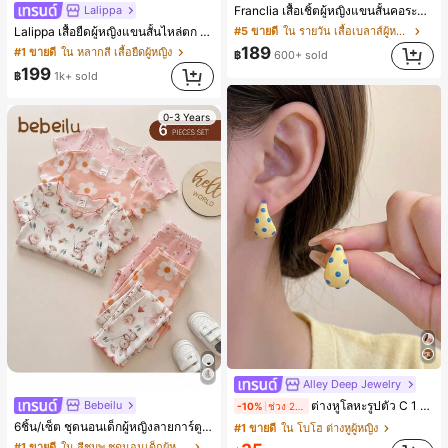
Lalippa
Franclia เสื้อเชิ้ตผู้หญิงแขนสั้นคอระบายกระดุมเดี่ยวลายทาง
Lalippa เสื้อยืดผู้หญิงแขนสั้นไหล่ตก คอวีปกเสื้อ ลายพิมพ์ดิจิทัลลายทาง สไตล์สปอร์ตแฟชั่นมินิมอล ของขวัญสำหรับเพื่อน
#5 ขายดี
ใน รายวัน เสื้อเบลาส์ผู้หญิง
189
#1 ขายดี
ใน หลากสี เสื้อยืดผู้หญิง
฿
600+ sold
199
฿
1k+ sold
0-3 Years
Alley Deep Jewelry
#1 ขายดี
ใน โบโฮ ต่างหูผู้หญิง
Bebeilu
ต่างหูโลหะรูปตัว C 1 คู่ เคลือบหยดสีเหลือง ลายจุดสีน้ำเงิน สไตล์ยุโรปและอเมริกัน แฟชั่นส่วนตัว หวานและสง่างาม สำหรับผู้หญิงและเด็กหญิง สำหรับการเดินทาง งานแต่งงาน ปาร์ตี้ วันเกิด ของขวัญคริสต์มาส 2026
-10%
ช่วง 2 วันที่ผ่านมา
เกือบหมดแล้ว!
6ชิ้น/เซ็ต ชุดนอนเด็กผู้หญิงลายการ์ตูนหมีและดอกไม้ คอกลม แขนสั้น กางเกงขาสั้น ขอบระบาย สวมใส่สบาย
#1 ขายดี
#1 ขายดี
ใน โบโฮ ต่างหูผู้หญิง
ใน โบโฮ ต่างหูผู้หญิง
เกือบหมดแล้ว!
เกือบหมดแล้ว!
#1 ขายดี
ใน สีชมพู ชุดนอนเด็กผู้หญิง