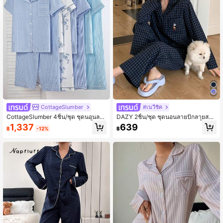
91K ผู้ติดตาม
4.93
91K ผู้ติดตาม
4.93
CottageSlumber
#เนวี่ชิค
CottageSlumber 4ชิ้น/ชุด ชุดนอนลา
DAZY 2ชิ้น/ชุด ชุดนอนลายปักลายสก็อ
ยทางและลายดอกไม้ คอบัว แขนสั้น กา
ตแขนยาวขายาวสำหรับผู้หญิง, เสื้อผ้า
1,337
639
฿
-12%
฿
งเกงขายาว สีฟ้า Baby Blue สำหรับผู้ห
ฤดูใบไม้ร่วง
ญิง, ความงดงามของดอกไม้ที่สวยงาม
รายละเอียดที่อบอุ่นและสง่างาม