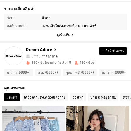
รายละเอียดสินค้า
91K ผู้ติดตาม
4.93
วัสดุ:
ผ้าทอ
องค์ประกอบ:
97% เส้นใยสังเคราะห์,3% แปนเด็กซ์
91K ผู้ติดตาม
4.93
ดูเพิ่มเติม
91K ผู้ติดตาม
4.93
Dream Adore
กำลังติดตาม
b***o
กำลังเรียกดู
91K ผู้ติดตาม
4.93
530K ชิ้นที่ขายไปเมื่อเร็วๆ นี้
180K ซื้อซ้ำ
91K ผู้ติดตาม
4.93
เก๋มาก (9999+)
สวย (9999+)
คุณภาพดี (9999+)
สง่างาม (9999+)
91K ผู้ติดตาม
4.93
คุณอาจชอบ
แนะนำ
เครื่องตกแต่งเครื่องแต่งกาย
รองเท้า
บ้าน & ที่อยู่อาศัย
ความ
91K ผู้ติดตาม
4.93
91K ผู้ติดตาม
4.93
91K ผู้ติดตาม
4.93