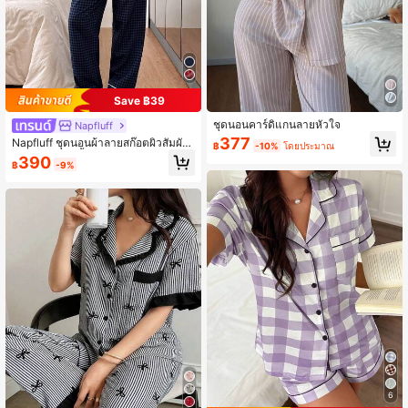
Save ฿39
ชุดนอนคาร์ดิแกนลายหัวใจ
Napfluff
377
Napfluff ชุดนอนผ้าลายสก๊อตผิวสัมผัส
฿
-10%
โดยประมาณ
คล้ายฟองสบู่ เสื้อคอปกและกางเกง สำห
390
฿
-9%
รับฤดูใบไม้ร่วงและฤดูหนาว
6