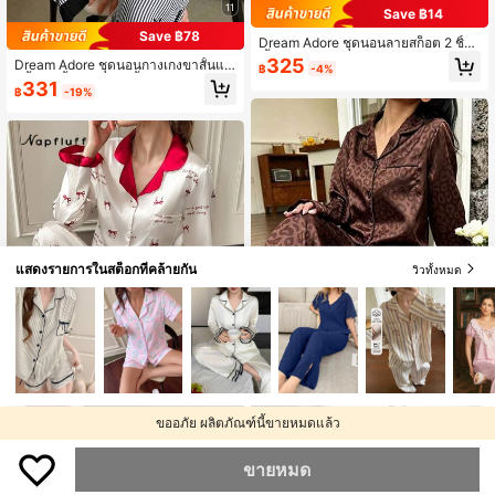
11
Save ฿14
Save ฿78
Dream Adore ชุดนอนลายสก็อต 2 ชิ้น
เสื้อคอปกและกางเกง
325
Dream Adore ชุดนอนกางเกงขาสั้นแข
฿
-4%
นสั้นปกเสื้อลายทางสีน้ำเงินพิมพ์ลายโบ
331
฿
-19%
ว์เย็บปะติดปะต่อสีตัดกันสำหรับผู้หญิง
แสดงรายการในสต็อกที่คล้ายกัน
วิวทั้งหมด
6
ขออภัย ผลิตภัณฑ์นี้ขายหมดแล้ว
Save ฿45
ชุดนอนผู้หญิงแขนยาวกางเกงขายาวล
ายเสือดาวสีน้ำตาลผ้าแจ็คการ์ด
ลูกค้ากลับมาซื้อซ้ำ!
#ลวดลายอันมีเสน่ห์
ขายหมด
374
Napfluff ชุดนอนผ้าไหมเทียมแขนยาว
฿
-6%
คอปก ติดโบว์และลายพิมพ์ภาษาอังกฤ