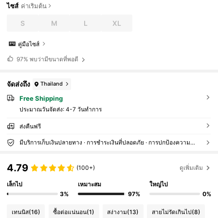
ไซส์
ค่าเริ่มต้น
S
M
L
XL
คู่มือไซส์
97%
พบว่ามีขนาดที่พอดี
จัดส่งถึง
Thailand
Free Shipping
ประมาณวันจัดส่ง:
4-7 วันทำการ
ส่งคืนฟรี
มีบริการเก็บเงินปลายทาง · การชำระเงินที่ปลอดภัย · การปกป้องความเป็นส่วนตัว
4.79
(100+)
ดูเพิ่มเติม
เล็กไป
เหมาะสม
ใหญ่ไป
3%
97%
0%
เทนนิส
(16)
ซื้อต่อแน่นอน
(1)
สง่างาม
(13)
สายไม่รัดเกินไป
(8)