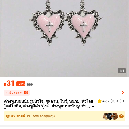
1/4
31
-21%
฿
฿39
สุ่มรับส่วนลด ฿8
ต่างหูแบบหนีบรูปหัวใจ, กุหลาบ, โบว์, หนาม, หัวใจส
4.87
(
100+
)
ไตล์โกธิค, ต่างหูสีดำ Y2K, ต่างหูแบบหนีบรูปหัว
ใจ, ของขวัญวันวาเลนไทน์
#
2
ขายดี
ใน โกธิค ต่างหูผู้หญิง