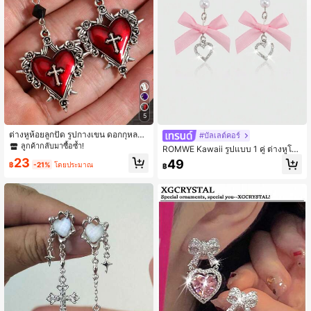
18K ผู้ติดตาม
4.90
18K ผู้ติดตาม
4.90
18K ผู้ติดตาม
4.90
5
ต่างหูห้อยลูกปัด รูปกางเขน ดอกกุหลาบ
#บัลเลต์คอร์
โบว์ หนาม ย้อนยุค สไตล์ Y2K สีเข้มโก
ลูกค้ากลับมาซื้อซ้ำ!
ROMWE Kawaii รูปแบบ 1 คู่ ต่างหูโบ
18K ผู้ติดตาม
4.90
ธิก สำหรับสตรี
ว์สีชมพูรูปหัวใจ สำหรับผู้หญิง สวมใส่ป
23
49
฿
-21%
โดยประมาณ
฿
ระจำวัน วันวาเลนไทน์ แม่ วันแม่ ของข
วัญ