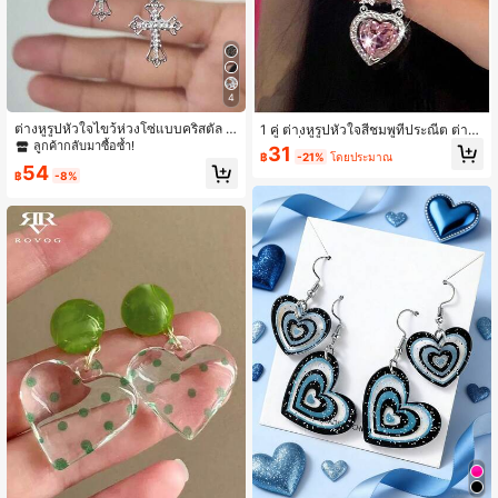
4
ต่างหูรูปหัวใจไขว้ห่วงโซ่แบบคริสตัล ส
1 คู่ ต่างหูรูปหัวใจสีชมพูที่ประณีต ต่าง
ไตล์ Y2K สร้างสรรค์, ตุ้มหูแบบวินเทจรู
หูโบว์ที่ละเอียดอ่อน ต่างหูสำหรับผู้หญิง
ลูกค้ากลับมาซื้อซ้ำ!
31
฿
-21%
โดยประมาณ
ปปอยหวานสำหรับวัยรุ่นผู้หญิง วันวาเล
เครื่องประดับที่หรูหรา เครื่องประดับสำ
54
นไทน์ แม่ แม่ วันแม่ของขวัญ
หรับงานแต่งงานและการหมั้น ตกแต่งง
฿
-8%
านปาร์ตี้ตอนเย็น ของขวัญวันแม่สำหรั
บแม่