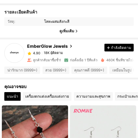
รายละเอียดสินค้า
18K ผู้ติดตาม
4.90
วัสดุ:
โลหะผสมสังกะสี
ดูเพิ่มเติม
18K ผู้ติดตาม
4.90
EmberGlow Jewels
กำลังติดตาม
18K ผู้ติดตาม
4.90
ลูกค้ากลับมาซื้อซ้ำ!
ก่อตั้งเมื่อ 1 ปีที่แล้ว
460K ชิ้นที่ขายไปเมื่อเ
น่ารักมาก (9999+)
สวย (9999+)
คุณภาพดี (9999+)
เหมือนในรูป (9
18K ผู้ติดตาม
4.90
คุณอาจชอบ
18K ผู้ติดตาม
4.90
แนะนำ
เครื่องตกแต่งเครื่องแต่งกาย
ความงามและสุขภาพ
กระเป๋าและก
18K ผู้ติดตาม
4.90
18K ผู้ติดตาม
4.90