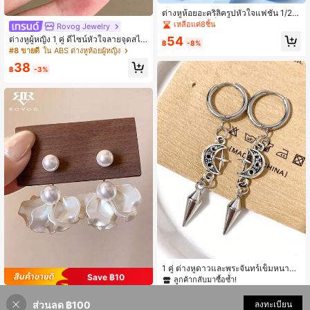
ต่างหูห้อยอะคริลิครูปหัวใจแฟชั่น 1/2 คู่
เหมาะสำหรับเป็นของขวัญวันวาเลนไท
เหลือแค่8ชิ้น
Rovog Jewelry
น์สำหรับผู้หญิง ใส่ได้ทุกวัน
54
ต่างหูผู้หญิง 1 คู่ ดีไซน์หัวใจลายจุดสไต
฿
-8%
ล์มินิมอลแฟชั่น เรขาคณิตไล่เฉดสี เรซิ
#8 ขายดี
ใน ABS ต่างหูห้อยผู้หญิง
นสังเคราะห์ สำหรับใส่ประจำวัน อเนกป
38
ระสงค์ ลำลอง และปาร์ตี้
฿
-3%
1 คู่ ต่างหูดาวและพระจันทร์เข็มหนามส
Save ฿10
แตนเลส สไตล์ปังก์ร็อก เหมาะสำหรับสว
ลูกค้ากลับมาซื้อซ้ำ!
มใส่ประจำวันของผู้หญิง เครื่องประดับส
34
#ระเบียงชิลล์
ไตล์โกธิก
฿
-13%
ส่วนลด ฿100
เพิ่มเข้ารถเข็น
ลงทะเบียน
21% ลดราคา!
คู่หนึ่ง ต่างหูแบบห้อยดอกไม้สวยงาม ห