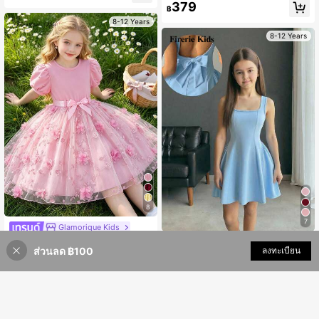
วัยรุ่น ใส่ได้ทุกวัน สบาย คอคล้องคอ ลา
379
มชายหาด
฿
ยดอกไม้
8-12 Years
8-12 Years
8
7
Glamorique Kids
Glamorique Kids เดรสแขนเสื้อประดับ
Firerie Kids
ส่วนลด ฿100
เพิ่มเข้ารถเข็น
ลงทะเบียน
มุก ลายดอกไม้ 3 มิติ สง่างาม พร้อมเข็
33% ลดราคา!
480
Firerie Kids ชุดเดรสทรงเอไลน์สำหรับเ
฿
-11%
มขัด สำหรับเด็กผู้หญิง, ฤดูร้อน
ด็กหญิงวัยรุ่น แขนกลีบดอกไม้ต่อผ้า แต่
299
฿
งโบว์ด้านหลัง สีฟ้าอ่อน
8-12 Years
8-12 Years