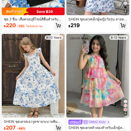
Save ฿39
4
ชุด 2 ชิ้น: เสื้อครอปดีไซน์สีพื้นสำหรับเด็
SHEIN ชุดเดรสเด็กผู้หญิงวัยรุ่น ลายดอ
กผู้หญิงวัยรุ่น และเสื้อครอปดีไซน์พิมพ์ล
กไม้ โบว์ คอสี่เหลี่ยม แขนกุด ทรงเข้ารู
220
219
฿
-15%
โดยประมาณ
฿
ายผีเสื้อ & เดรสสายเดี่ยว, ฤดูใบไม้ผลิ/ฤ
ป สำหรับวันอาทิตย์ ชุดฤดูร้อนสำหรับเ
ดูร้อน
ด็กผู้หญิงวัยรุ่น
8-12 Years
8-12 Years
6
SHEIN ชุดเดรสเอวรูดชายระบายพิมพ์ล
DRMZ Kids
ายดอกไม้สีฟ้าขาวสำหรับเด็กผู้หญิง, ชุ
207
SHEIN ชุดเดรสลำลองสำหรับเด็กผู้หญิง
฿
-48%
ดเดรสโบฮีเมียนสำหรับวันหยุดพักผ่อนริ