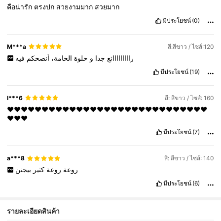
คือน่ารัก
ตรงปก
สวยงามมาก
สวยมาก
มีประโยชน์
(0)
M***a
สี:สีขาว / ไซส์:120
رااااااااائع
جدا
و
حلوة
الخامة،
أنصحكم
فيه
มีประโยชน์
(19)
l***6
สี: สีขาว / ไซส์: 160
❤️❤️❤️❤️❤️❤️❤️❤️❤️❤️❤️❤️❤️❤️❤️❤️❤️❤️❤️❤️❤️❤️❤️❤️❤️❤️❤️❤️❤️
❤️❤️❤️
มีประโยชน์
(7)
a***8
สี: สีขาว / ไซส์: 140
روعة
روعة
كثير
بيجنن
มีประโยชน์
(6)
รายละเอียดสินค้า