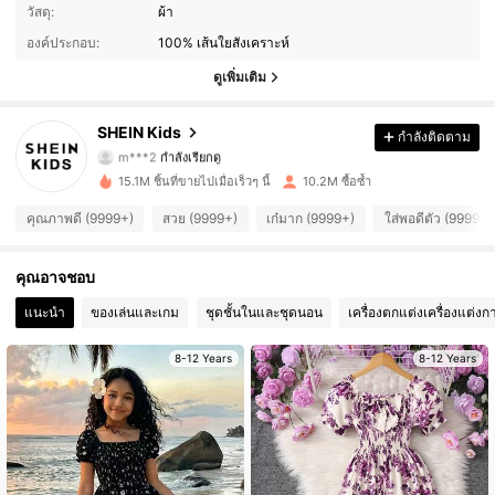
807K ผู้ติดตาม
4.94
วัสดุ:
ผ้า
องค์ประกอบ:
100% เส้นใยสังเคราะห์
807K ผู้ติดตาม
4.94
ดูเพิ่มเติม
807K ผู้ติดตาม
4.94
SHEIN Kids
กำลังติดตาม
m***2
กำลังเรียกดู
807K ผู้ติดตาม
4.94
15.1M ชิ้นที่ขายไปเมื่อเร็วๆ นี้
10.2M ซื้อซ้ำ
807K ผู้ติดตาม
4.94
คุณภาพดี (9999+)
สวย (9999+)
เก๋มาก (9999+)
ใส่พอดีตัว (9999+)
807K ผู้ติดตาม
4.94
คุณอาจชอบ
แนะนำ
ของเล่นและเกม
ชุดชั้นในและชุดนอน
เครื่องตกแต่งเครื่องแต่งก
807K ผู้ติดตาม
4.94
8-12 Years
8-12 Years
807K ผู้ติดตาม
4.94
807K ผู้ติดตาม
4.94
807K ผู้ติดตาม
4.94