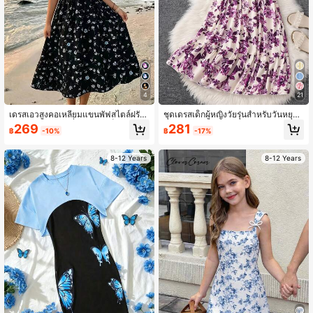
807K ผู้ติดตาม
4.94
4
21
เดรสเอวสูงคอเหลี่ยมแขนพัฟสไตล์ฝรั่งเ
ชุดเดรสเด็กผู้หญิงวัยรุ่นสำหรับวันหยุด
ศสลายดอกไม้สดชื่นสำหรับเด็กผู้หญิง, เ
และกลับไปโรงเรียน สีม่วงพิมพ์ลายดอก
269
281
฿
-10%
฿
-17%
หมาะสำหรับใส่ในชีวิตประจำวันช่วงฤดู
ไม้ คอสี่เหลี่ยม แขนสั้น จับย่น
ร้อน, ออกนอกบ้าน, เดินทางและพักผ่อน
8-12 Years
8-12 Years