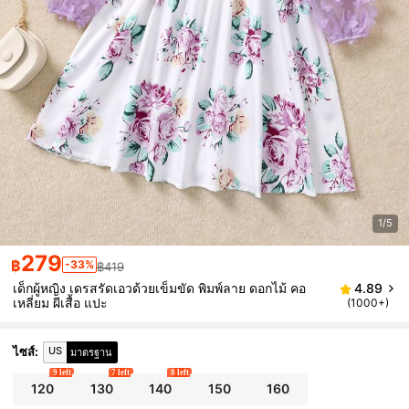
1/5
279
฿
-33%
฿419
เด็กผู้หญิง เดรสรัดเอวด้วยเข็มขัด พิมพ์ลาย ดอกไม้ คอ
4.89
เหลี่ยม ผีเสื้อ แปะ
(1000+)
US
ไซส์
:
มาตรฐาน
9 left
7 left
8 left
120
130
140
150
160