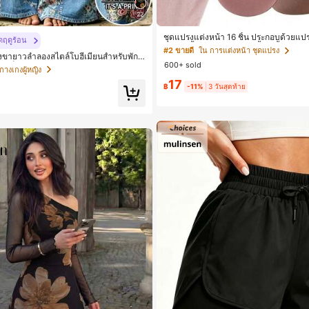
22
ชุดแปรงแต่งหน้า 16 ชิ้น ประกอบด้วยแปรง
ดฤดูร้อน
น, ฟองน้ำแต่งหน้ารูปหยดน้ำ 1 ชิ้น, แปร
#2 ขายดี
ใน การแต่งหน้า ชุดแปรง
ขายาวลำลองสไตล์โบฮีเมียนสำหรับพักผ่
ชิ้น และฟองน้ำแต่งหน้ารูปสามเหลี่ยม 1 ช
600+ sold
ัสมีเท็กซ์เจอร์ เอวสูงทรงหลวม เอวยางยืดพ
ทำจากขนสังเคราะห์นุ่มและเป็นมิตรต่อผิว
กางเกงผู้หญิง
งขาตรงทิ้งตัว ขากว้าง สำหรับชายหาด ลำ
ญิงและเด็กผู้หญิง เหมาะสำหรับฤดูใบไม้
17
เดินทาง
฿
-11%
3 วันสุดท้าย