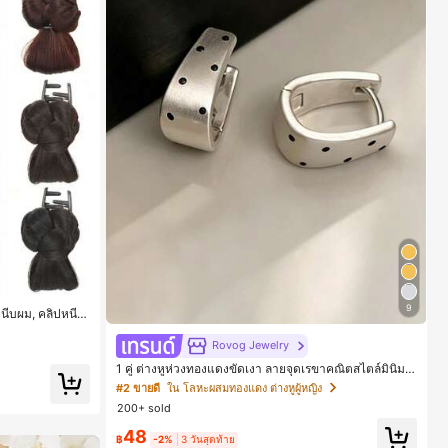
ผมผู้หญิง
9
หนีบผม, คลิปหนีบ
 วิกผมเส้นใยทนคว
ผมผู้หญิง
ผมผู้หญิง
งานง่ายโดยไม่ต้อ
Rovog Jewelry
อุปกรณ์เสริมผมที่
1 คู่ ต่างหูห่วงทองแดงขัดเงา ลายจุดเรขาคณิตสไตล์มินิมอ
คลิปหนีบผมสบายๆ
ล เหมาะสำหรับสวมใส่ประจำวันแบบสบายๆ สำหรับผู้หญิง
ผมผู้หญิง
ยหาด วันหยุด
#2 ขายดี
ใน โลหะผสมทองแดง ต่างหูผู้หญิง
200+ sold
48
฿
-2%
3 วันสุดท้าย