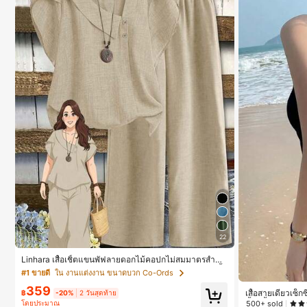
22
Linhara เสื้อเชิ้ตแขนพัฟลายดอกไม้คอปกไม่สมมาตรสำหรั
บผู้หญิงไซส์ใหญ่ + กางเกงลำลองทรงหลวมเอวยางยืด 2 ชิ้
#1 ขายดี
ใน งานแต่งงาน ขนาดบวก Co-Ords
น สำหรับฤดูใบไม้ผลิ/ฤดูร้อน
359
เสื้อสายเดี่ยวเซ็
฿
-20%
2 วันสุดท้าย
น้ำ, เสื้อกล้ามแข
500+ sold
โดยประมาณ