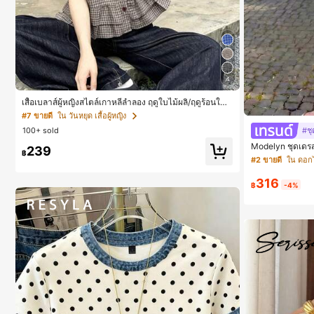
4
เสื้อเบลาส์ผู้หญิงสไตล์เกาหลีลำลอง ฤดูใบไม้ผลิ/ฤดูร้อนใหม่
ชายระบาย ชิคและหรูหรา
#7 ขายดี
ใน วันหยุด เสื้อผู้หญิง
#ชุ
100+ sold
Modelyn ชุดเดรสผ
239
฿
มมาตร จับจีบ หรูห
#2 ขายดี
ใน ดอกไม
316
฿
-4%