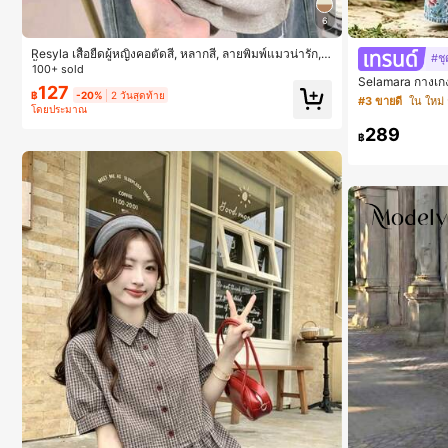
6
Resyla เสื้อยืดผู้หญิงคอตัดสี, หลากสี, ลายพิมพ์แมวน่ารัก, เ
#ชุ
สื้อสำหรับออกไปเที่ยวฤดูร้อน, ดีไซน์กราฟิก, ความรู้สึกพรีเ
100+ sold
Selamara กางเกง
มียม, ลำลองอเนกประสงค์, สวมใส่ประจำวัน, กลางแจ้ง, ช้อ
127
อน สีกากี ผิวสัมผ
ปปิ้ง, การเดินทาง เสื้อผ้ากลางแจ้ง
฿
-20%
2 วันสุดท้าย
#3 ขายดี
ใน ใหม่ 
ร้อมเชือกรูด ทร
โดยประมาณ
ลอง พักผ่อน และ
289
฿