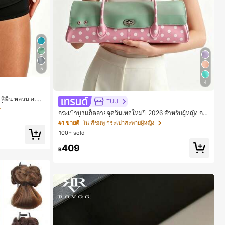
5
4
สีพื้น หลวม อเนก
TUU
วิ่ง ฟิตเนส และกา
กระเป๋าบาแก็ตลายจุดวินเทจใหม่ปี 2026 สำหรับผู้หญิง กระ
เป๋าเจลลี่แฟชั่นสไตล์หวาน ความจุขนาดใหญ่ กระเป๋าสะพา
#1 ขายดี
ใน สีชมพู กระเป๋าสะพายผู้หญิง
ยไหล่สำหรับเดินทางไปทำงาน
100+ sold
409
฿