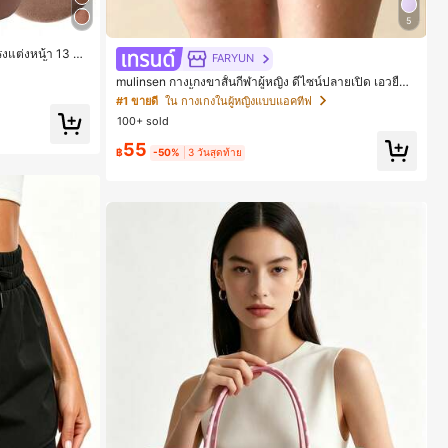
5
แต่งหน้า 13 ชิ้
FARYUN
งแป้งรองพื้นกลม 1
mulinsen กางเกงขาสั้นกีฬาผู้หญิง ดีไซน์ปลายเปิด เอวยืดห
ิ้น - ชุดคลาสสิก
ยุ่น กางเกงขาสั้นลำลองกีฬาฤดูร้อน ความยาว 3/4
 เหมาะสำหรับผู้ห
#1 ขายดี
ใน กางเกงในผู้หญิงแบบแอคทีฟ
ร่วงและฤดูหนาว
100+ sold
55
฿
-50%
3 วันสุดท้าย