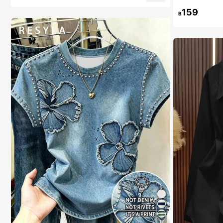
159
฿
17