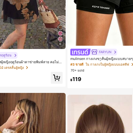
6
FARYUN
ดฤดูร้อน
mulinsen กางเกงขาสั้นผู้หญิงแบบสบายๆ 
ู้หญิงฤดูร้อนผ้าตาข่ายพิมพ์ลาย คอไม่ส
ประสงค์ กางเกงขาสั้นกีฬา 2-In-1 สำหรับ
#3 ขายดี
ใน กางเกงในผู้หญิงแบบแอคทีฟ
รา เซ็กซี่
รฝึกซ้อมกีฬาในฤดูร้อน
้ เดรสสั้นผู้หญิง
70+ sold
119
฿