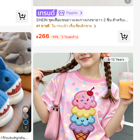
5
Pipplin
SHEIN ชุดเสื้อแขนยาวและกางเกงขายาว 2 ชิ้น สำหรับเด็ก
ทารกชาย/หญิง ยูนิเซ็กซ์ สไตล์วินเทจ ลำลอง ฤดูใบไม้ร่วง/
#1 ขายดี
ใน กระเป๋า เสื้อเชิ้ตเด็กชาย
ฤดูหนาว ชุดเสื้อผ้าเด็กทารกชาย นุ่มนิ่ม วินเทจ
266
฿
-11%
3 วันสุดท้าย
8-12 Years
5
น่ารักและสนุกสนา