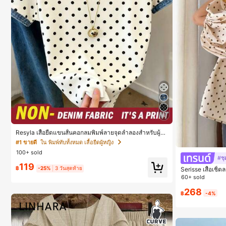
8
Resyla เสื้อยืดแขนสั้นคอกลมพิมพ์ลายจุดลำลองสำหรับผู้ห
ญิง, ฤดูร้อน
#1 ขายดี
ใน พิมพ์ทับทั้งหมด เสื้อยืดผู้หญิง
100+ sold
#ชุ
119
฿
-25%
3 วันสุดท้าย
Serisse เสื้อเชิ
60+ sold
268
฿
-4%