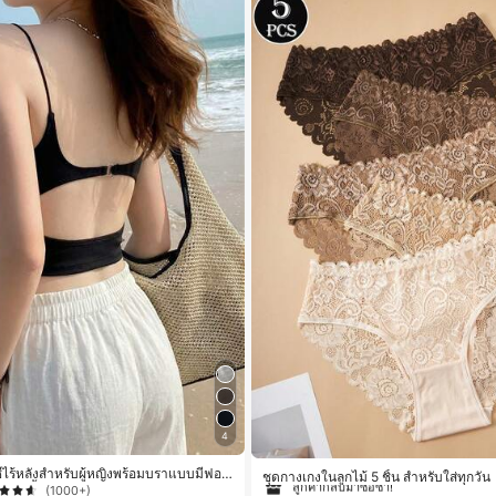
4
#1 ขายดี
ใน ชุด 5 ชิ้น กางเกงชั้นในผู้หญิง
ลูกค้ากลับมาซื้อซ้ำ!
กซี่ไร้หลังสำหรับผู้หญิงพร้อมบราแบบมีฟอง
ชุดกางเกงในลูกไม้ 5 ชิ้น สำหรับใส่ทุกวัน
นกุด, เสื้อลำลองสีดำสำหรับฤดูร้อน
(1000+)