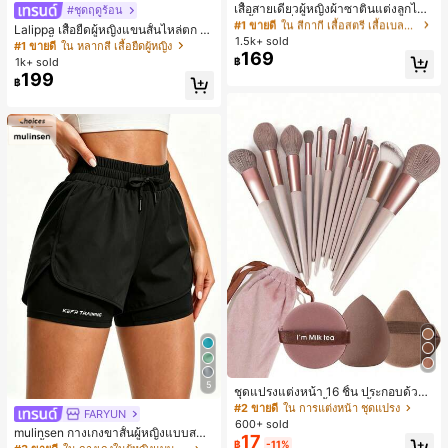
ลูกค้ากลับมาซื้อซ้ำ!
เสื้อสายเดี่ยวผู้หญิงผ้าซาตินแต่งลูกไม้
#ชุดฤดูร้อน
- เสื้อสายเดี่ยวฤดูร้อนสีคากีมีรอยผ่าด้า
#1 ขายดี
#1 ขายดี
ใน สีกากี เสื้อสตรี เสื้อเบลาส์ & Tee
ใน สีกากี เสื้อสตรี เสื้อเบลาส์ & Tee
Lalippa เสื้อยืดผู้หญิงแขนสั้นไหล่ตก ค
นข้างที่น่าดึงดูดแบบสบายๆ
1.5k+ sold
ลูกค้ากลับมาซื้อซ้ำ!
ลูกค้ากลับมาซื้อซ้ำ!
อวีปกเสื้อ ลายพิมพ์ดิจิทัลลายทาง สไตล์
#1 ขายดี
ใน หลากสี เสื้อยืดผู้หญิง
169
สปอร์ตแฟชั่นมินิมอล ของขวัญสำหรับเ
#1 ขายดี
ใน สีกากี เสื้อสตรี เสื้อเบลาส์ & Tee
1k+ sold
฿
พื่อน
199
ลูกค้ากลับมาซื้อซ้ำ!
฿
5
ชุดแปรงแต่งหน้า 16 ชิ้น ประกอบด้วยแ
ปรงแต่งหน้า 13 ชิ้น, ฟองน้ำแต่งหน้ารู
#2 ขายดี
ใน การแต่งหน้า ชุดแปรง
FARYUN
ปหยดน้ำ 1 ชิ้น, แปรงแป้งรองพื้นกลม 1
600+ sold
mulinsen กางเกงขาสั้นผู้หญิงแบบสบา
ชิ้น และฟองน้ำแต่งหน้ารูปสามเหลี่ยม
17
฿
-11%
ยๆ สีพื้น หลวม อเนกประสงค์ กางเกงขา
1 ชิ้น - ชุดคลาสสิก ทำจากขนสังเคราะ