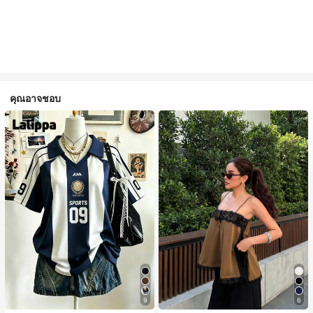
คุณอาจชอบ
9
6
#1 ขายดี
ใน สีกากี เสื้อสตรี เสื้อเบลาส์ & Tee