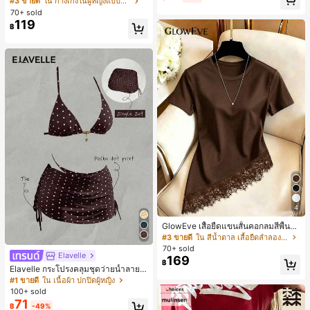
#3 ขายดี
ใน กางเกงในผู้หญิงแบบแอคทีฟ
สั้นกีฬา 2-In-1 สำหรับวิ่ง ฟิตเนส และก
ห์นุ่มและเป็นมิตรต่อผิว เหมาะสำหรับผู้
70+ sold
ารฝึกซ้อมกีฬาในฤดูร้อน
หญิงและเด็กผู้หญิง เหมาะสำหรับฤดูใบ
119
฿
ไม้ร่วงและฤดูหนาว
4
GlowEve เสื้อยืดแขนสั้นคอกลมสีพื้นลำ
ลองอเนกประสงค์สำหรับผู้หญิง
#3 ขายดี
ใน สีน้ำตาล เสื้อยืดลำลองพื้นฐาน
70+ sold
Elavelle
169
฿
Elavelle กระโปรงคลุมชุดว่ายน้ำลายจุ
ดสำหรับผู้หญิง, กระโปรงคลุมชุดว่าย
#1 ขายดี
ใน เนื้อผ้า ปกปิดผู้หญิง
น้ำสีน้ำตาลสำหรับเทศกาลฤดูใบไม้ผลิ/
100+ sold
ฤดูร้อน
71
฿
-49%