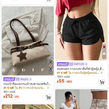
5
FARYUN
mulinsen กางเกงขาสั้นกีฬาผู้หญิง ดีไซ
น์ปลายเปิด เอวยืดหยุ่น กางเกงขาสั้น
14
#1 ขายดี
ใน กางเกงในผู้หญิงแบบแอคทีฟ
ลำลองกีฬาฤดูร้อน ความยาว 3/4
100+ sold
Bagify
55
฿
-50%
กระเป๋าถือและกระเป๋าสะพายแฟชั่นให
ม่ ตกแต่งด้วยเข็มขัด เหมาะสำหรับงาน
#1 ขายดี
ใน สีขาว กระเป๋าสะพายผู้หญิง
ปาร์ตี้ การรวมตัว การออกไปข้างนอก ก
80+ sold
ารท่องเที่ยว การช้อปปิ้ง และการใช้งาน
212
฿
-3%
ประจำวัน สามารถเก็บเหรียญ โทรศัพท์
เหมาะสำหรับกระเป๋าทำงานของพนักง
านออฟฟิศ นักศึกษามหาวิทยาลัย และ
พนักงานออฟฟิศ กระเป๋าผู้หญิงที่หรูหรา