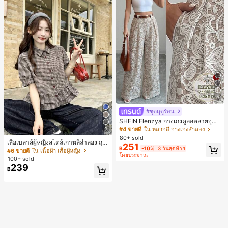
5
#ชุดฤดูร้อน
SHEIN Elenzya กางเกงคูลอตลายจุดเ
อวสูงแบบใหม่สำหรับฤดูใบไม้ผลิ/ฤดูร้อ
4
#4 ขายดี
ใน หลากสี กางเกงลำลอง
น, สไตล์หรูหราเหมาะสำหรับใส่ในชีวิต
80+ sold
เสื้อเบลาส์ผู้หญิงสไตล์เกาหลีลำลอง ฤดู
ประจำวันและทำงาน, ให้ความรู้สึกวินเ
251
฿
-10%
3 วันสุดท้าย
ใบไม้ผลิ/ฤดูร้อนใหม่ ชายระบาย ชิคแล
ทจสำหรับฤดูรับปริญญา, เทศกาลดนตร
#6 ขายดี
ใน เนื้อผ้า เสื้อผู้หญิง
โดยประมาณ
ะหรูหรา
ี, การแข่งม้าดาร์บี้, วันประกาศอิสรภาพ
100+ sold
239
฿