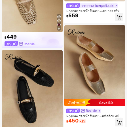
#ชุดเดรสวันหยุดฝรั่งเศส
Rosivie รองเท้าส้นแบนแบบกลวงที่หรู
559
หราสำหรับผู้หญิง แฟชั่นและใส่สบาย ร
฿
องเท้าส้นแบนปลายเท้าสี่เหลี่ยมสไตล์ฝ
รั่งเศส
9
449
฿
Rosivie
Save ฿9
Rosivie
Rosivie รองเท้าส้นแบนเมทัลลิกแฟชั่น
450
ลำลองสำหรับผู้หญิง
฿
-2%