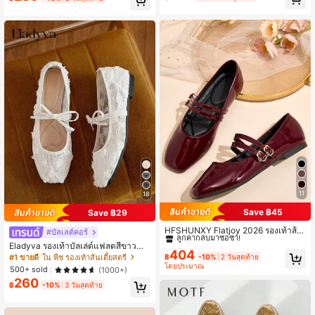
ยืด เจาะรู รองเท้าสำนักงาน รองเท้าฤดู
รองเท้าส้นแบนทรงสี่เหลี่ยมสไตล์ฝรั่งเศ
ร้อน
สที่หรูหรา
11
18
Save ฿45
Save ฿29
#1 ขายดี
ใน เบอร์กันดี รองเท้าส้นเตี้ยสตรี
ลูกค้ากลับมาซื้อซ้ำ!
HFSHUNXY Flatjoy 2026 รองเท้าส้น
#บัลเลต์คอร์
แบนผู้หญิงสีแดงเบอร์กันดีเงางาม หัวเห
#1 ขายดี
#1 ขายดี
ใน เบอร์กันดี รองเท้าส้นเตี้ยสตรี
ใน เบอร์กันดี รองเท้าส้นเตี้ยสตรี
Eladyva รองเท้าบัลเล่ต์แฟลตสีขาวสำ
ลี่ยม สไตล์แมรี่เจน ดีไซน์สายคู่พร้อมหัว
404
ลูกค้ากลับมาซื้อซ้ำ!
ลูกค้ากลับมาซื้อซ้ำ!
หรับผู้หญิงฤดูใบไม้ร่วง/ฤดูหนาว ประดั
#1 ขายดี
ใน พืช รองเท้าส้นเตี้ยสตรี
฿
-10%
2 วันสุดท้าย
เข็มขัด แฟชั่นหรูหรา ใส่สบาย แมตช์ง่า
บโบว์และปักลายดอกไม้, รองเท้าแตะรั
#1 ขายดี
ใน เบอร์กันดี รองเท้าส้นเตี้ยสตรี
โดยประมาณ
ย เหมาะสำหรับช้อปปิ้ง เดท ปาร์ตี้ งานเ
500+ sold
(1000+)
ดส้นตาข่ายกลวงระบายอากาศได้สีดำ
ลูกค้ากลับมาซื้อซ้ำ!
ลี้ยง และวันวาเลนไทน์
260
สำหรับฤดูร้อน, รองเท้าแมรี่เจนทรงหัวเ
฿
-10%
3 วันสุดท้าย
หลี่ยมกลิตเตอร์ ทรงกว้าง