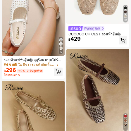
10
#ชุดฤดูร้อน
CUCCOO CHICEST รองเท้าผู้หญิง แ
429
ฟชั่นฤดูใบไม้ผลิและฤดูร้อน สีแอปริคอ
฿
ท ประดับเพชรเต็มตาข่ายไหมพรม โบว์
เล็ก รองเท้าส้นแบนผู้หญิง หรูหรา สวมใ
ส่สบาย ระบายอากาศได้ดี น่ารัก หวาน
5
รองเท้าส้นแบนผู้หญิง รองเท้าหรูหรา รอ
งเท้าแต่งงาน
รองเท้าแฟชั่นผู้หญิงฤดูร้อน แบบโปร่งร
ะบายอากาศ หัวเหลี่ยมสไตล์ฝรั่งเศส สา
#4 ขายดี
ใน สีขาว รองเท้าส้นเตี้ยสตรี
ยเดี่ยว สีขาว ใส่ได้หลายโอกาส รองเท้า
296
฿
-10%
2 วันสุดท้าย
แมรี่เจนส้นแบนสไตล์วินเทจฝรั่งเศส สำ
โดยประมาณ
หรับนักเรียนและใส่ประจำวัน สไตล์สาว
ฝรั่งเศส
11