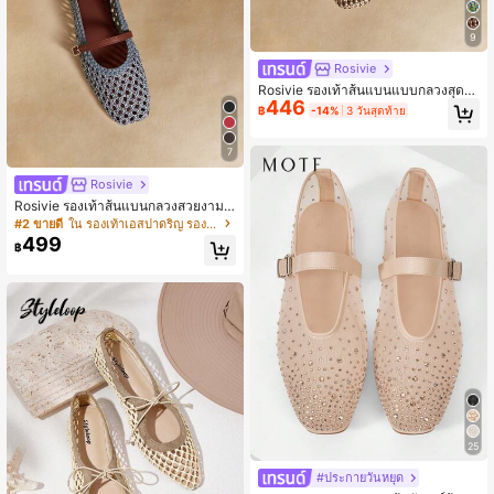
9
Rosivie
Rosivie รองเท้าส้นแบนแบบกลวงสุดป
446
ระณีตสำหรับผู้หญิง, ทันสมัยและสวมใส่
฿
-14%
3 วันสุดท้าย
สบาย, รองเท้าส้นแบนหัวเหลี่ยมสไตล์ฝ
รั่งเศสสุดหรู
7
Rosivie
Rosivie รองเท้าส้นแบนกลวงสวยงาม
สำหรับผู้หญิง, ทันสมัยและสวมใส่สบาย,
#2 ขายดี
ใน รองเท้าเอสปาดริญ รองเท้าส้นเตี้ยสตรี
รองเท้าส้นแบนทรงสี่เหลี่ยมสไตล์ฝรั่งเศ
499
฿
สที่หรูหรา
25
#ประกายวันหยุด