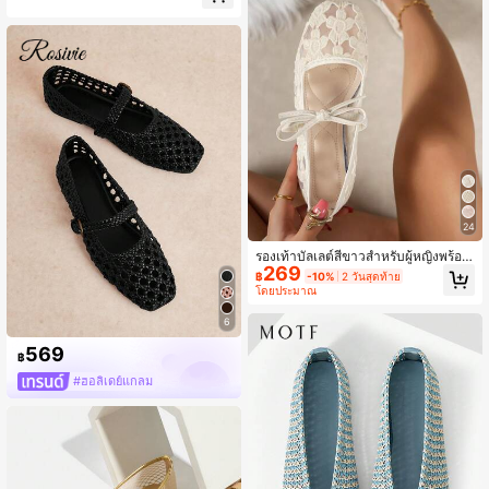
าน ลำลอง กลางแจ้ง ฤดูใบไม้ผลิ/ฤดูร้อ
น รองเท้าบัลเล่ต์แมรี่เจนส้นแบนคุณภา
พสูงสำหรับงานปาร์ตี้ งานแต่งงาน
24
รองเท้าบัลเลต์สีขาวสำหรับผู้หญิงพร้อม
269
โบว์ตกแต่งและงานปักลายดอกไม้, รอง
฿
-10%
2 วันสุดท้าย
เท้าแตะฤดูร้อนตาข่ายกลวงระบายอาก
โดยประมาณ
าศสีดำ, รองเท้าแมรี่เจนแบบกว้างหัวเห
ลี่ยมมีกลิตเตอร์
6
569
฿
#ฮอลิเดย์แกลม