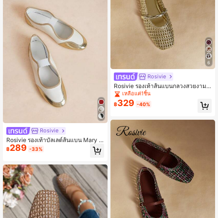
6
Rosivie
Rosivie รองเท้าส้นแบนกลวงสวยงาม
สำหรับผู้หญิง, ทันสมัยและสวมใส่สบาย,
เหลือแค่1ชิ้น
รองเท้าส้นแบนทรงสี่เหลี่ยมสไตล์ฝรั่งเศ
329
฿
-40%
สที่หรูหรา
Rosivie
Rosivie รองเท้าบัลเลต์ส้นแบน Mary J
289
ane สีทองและสีขาวพร้อมสีสัน หนังนุ่มร
฿
-33%
ะบายอากาศได้ รองเท้าส้นต่ำอเนกประ
สงค์สำหรับเดินทาง