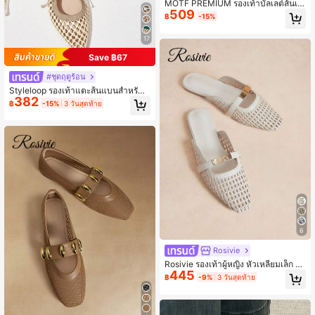
MOTF PREMIUM รองเท้าบัลเลต์ส้นเตี้
509
ยมีรายละเอียดของเพชรแฟนซี
฿
-15%
17
Save ฿67
#ชุดฤดูร้อน
Styleloop รองเท้าแตะส้นแบนสำหรับผู้
382
หญิง, สไตล์โบฮีเมียน, เรโทรอเมริกัน, โ
฿
-15%
3 วันสุดท้าย
บฮีเมียน, ตะวันตก, เทศกาลดนตรี, ปาร์
ตี้, วันหยุด, สิ่งจำเป็นสำหรับการเดินทา
ง
6
Rosivie
Rosivie รองเท้าผู้หญิง หัวเหลี่ยมเล็ก พื้
445
นแบน สีเบจ สานด้วยมือ สวมใส่สบาย ร
฿
-9%
3 วันสุดท้าย
ะบายอากาศได้ดี หัวเข็มขัดโลหะ แฟชั่
นหลากหลาย สไตล์ฝรั่งเศส สำหรับวันห
ยุด รองเท้าส้นแบนผู้หญิง รองเท้าแตะแ
บบสวม Mary Jane รองเท้าส้นแบนผู้ห