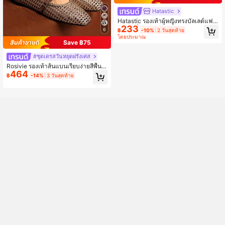
Hatastic
Hatastic รองเท้าผู้หญิงทรงบัลเลต์แฟล
233
ตหัวเหลี่ยม แต่งดอกกุหลาบ ลูกไม้และ
6
฿
-10%
2 วันสุดท้าย
ตาข่าย สไตล์หรูหราสำหรับฤดูใบไม้ร่ว
โดยประมาณ
ง/ฤดูหนาว ระบายอากาศได้ ดีไซน์โปร่
Save ฿75
ง พื้นแบน ลำลองสำหรับใส่กลางแจ้ง งา
นแต่งงาน ปาร์ตี้ ใส่ได้หลากหลาย สไต
#ชุดเดรสวันหยุดฝรั่งเศส
ล์โลฟเฟอร์ Mary Jane สำหรับกลับไปโ
Rosivie รองเท้าส้นแบนเรียบง่ายสีพื้นก
รงเรียน
464
ลวงสำหรับผู้หญิงใส่ลำลองได้หลากหลา
฿
-14%
3 วันสุดท้าย
ยโอกาส