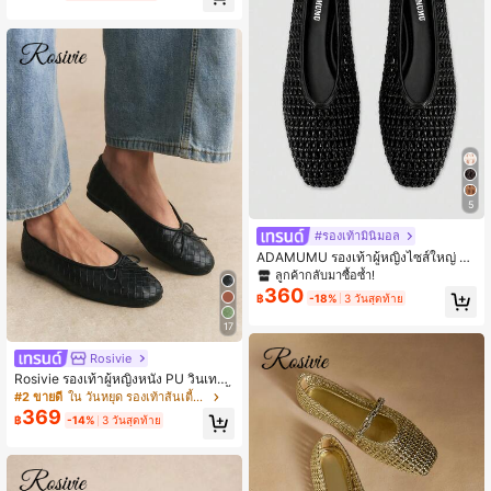
ท้าแฟลตหัวเหลี่ยมสไตล์ฝรั่งเศสสง่างา
มสำหรับวันวาเลนไทน์
5
#รองเท้ามินิมอล
ADAMUMU รองเท้าผู้หญิงไซส์ใหญ่ รุ่น
ใหม่ งานแฮนด์เมด PU ถัก แบบส้นแบน
ลูกค้ากลับมาซื้อซ้ำ!
ปากรองเท้าต่ำ ดีไซน์ลายถัก สไตล์วินเ
360
฿
-18%
3 วันสุดท้าย
ทจหรูหรา สำหรับใส่ประจำวันและเดินท
างไปทำงาน เรียบหรู แมตช์ง่าย ใส่สบา
17
ย Quiet Luxury
Rosivie
Rosivie รองเท้าผู้หญิงหนัง PU วินเทจ
ลายถัก ตกแต่งโบว์ แบบสวมใส่สบาย พื้
#2 ขายดี
ใน วันหยุด รองเท้าส้นเตี้ยสตรี
นนุ่ม เหมาะสำหรับใส่ไปเที่ยว ปาร์ตี้ แล
369
฿
-14%
3 วันสุดท้าย
ะใส่ประจำวัน