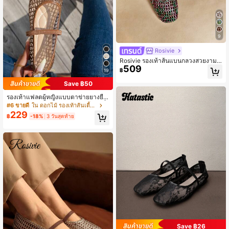
9
Rosivie
Rosivie รองเท้าส้นแบนกลวงสวยงาม
509
สำหรับผู้หญิง, ทันสมัยและสวมใส่สบาย,
฿
19
รองเท้าส้นแบนทรงสี่เหลี่ยมสไตล์ฝรั่งเศ
สที่หรูหรา
Save ฿50
รองเท้าแฟลตผู้หญิงแบบตาข่ายยางยืด
ใหม่สำหรับฤดูร้อน, รองเท้าบัลเลต์แมรี่เ
#6 ขายดี
ใน ดอกไม้ รองเท้าส้นเตี้ยสตรี
จนระบายอากาศแฟชั่น, รองเท้าแฟลต
229
฿
-18%
3 วันสุดท้าย
แบบสวมสำหรับใส่ในชีวิตประจำวัน
Save ฿26