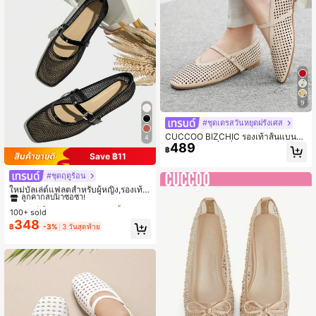
9
#ชุดเดรสวันหยุดฝรั่งเศส
CUCCOO BIZCHIC รองเท้าส้นแบนสำ
4
489
หรับผู้หญิง รูปสี่เหลี่ยมปลายเท้าตัดด้วย
฿
เลเซอร์ล่วงหน้า
Save ฿11
#ชุดฤดูร้อน
#1 ขายดี
ใน วินเทจ รองเท้าส้นเตี้ยสตรี
ลูกค้ากลับมาซื้อซ้ำ!
ใหม่บัลเล่ต์แฟลตสำหรับผู้หญิง,รองเท้า
ส้นแบนรอบนิ้วเท้า,รองเท้าแตะลำลองร
#1 ขายดี
#1 ขายดี
ใน วินเทจ รองเท้าส้นเตี้ยสตรี
ใน วินเทจ รองเท้าส้นเตี้ยสตรี
ะบายอากาศสีทึบ,แฟชั่นและสะดวกสบ
100+ sold
ลูกค้ากลับมาซื้อซ้ำ!
ลูกค้ากลับมาซื้อซ้ำ!
าย,สีดำ
348
#1 ขายดี
ใน วินเทจ รองเท้าส้นเตี้ยสตรี
฿
-3%
3 วันสุดท้าย
ลูกค้ากลับมาซื้อซ้ำ!