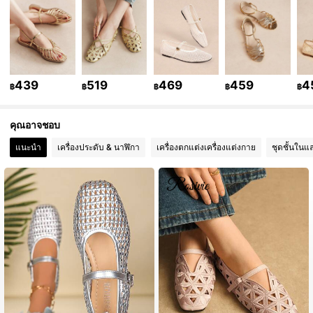
95K ผู้ติดตาม
4.79
95K ผู้ติดตาม
4.79
95K ผู้ติดตาม
4.79
439
519
469
459
4
฿
฿
฿
฿
฿
95K ผู้ติดตาม
4.79
คุณอาจชอบ
แนะนำ
เครื่องประดับ & นาฬิกา
เครื่องตกแต่งเครื่องแต่งกาย
ชุดชั้นในแ
95K ผู้ติดตาม
4.79