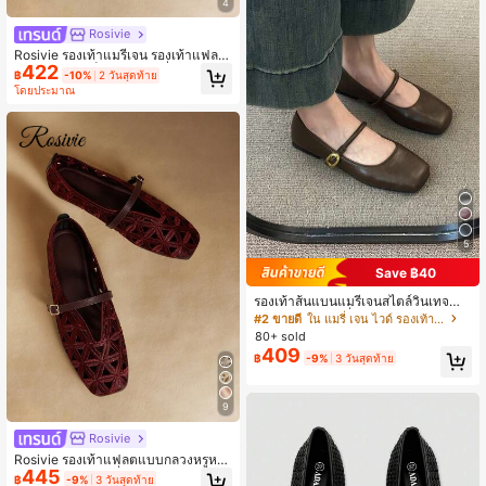
4
ญิง
Rosivie
Rosivie รองเท้าแมรี่เจน รองเท้าแฟลต
422
แบบกลวงหัวเข็มขัดสไตล์ฝรั่งเศสใหม่
฿
-10%
2 วันสุดท้าย
สำหรับผู้หญิงฤดูร้อน
โดยประมาณ
5
Save ฿40
รองเท้าส้นแบนแมรี่เจนสไตล์วินเทจสำ
หรับผู้หญิง หัวเหลี่ยม สไตล์วิทยาลัย ตัด
#2 ขายดี
ใน แมรี่ เจน ไวด์ รองเท้าผู้หญิง
ตื้น สบาย สายเดี่ยว ระบายอากาศได้ ข
80+ sold
นาดเล็กกว่าปกติ
409
฿
-9%
3 วันสุดท้าย
9
Rosivie
Rosivie รองเท้าแฟลตแบบกลวงหรูหรา
445
สำหรับผู้หญิง, แฟชั่นและใส่สบาย, รองเ
฿
-9%
3 วันสุดท้าย