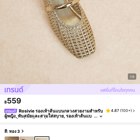
1/6
559
฿
Rosivie รองเท้าส้นแบนกลวงสวยงามสำหรับ
4.87
(
100+
)
ผู้หญิง, ทันสมัยและสวมใส่สบาย, รองเท้าส้นแบ
นทรงสี่เหลี่ยมสไตล์ฝรั่งเศสที่หรูหรา
สี: ทอง 3