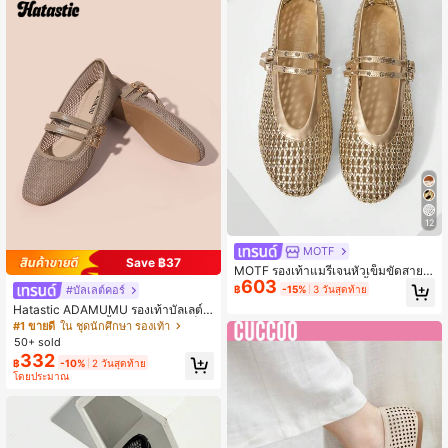
12
MOTF
Save ฿37
MOTF รองเท้าแมรี่เจนหัวเข็มขัดสายรั
603
ดแนวนอนแบบสานกลวงพื้นแบนสีทอง
฿
-15%
3 วันสุดท้าย
#บัลเลต์คอร์
สำหรับผู้หญิง เรียบง่ายและสง่างาม สำ
Hatastic ADAMUMU รองเท้าบัลเลต์ผู้
หรับวันหยุด การเดินทางประจำวัน วิทย
หญิงตาข่ายโปร่ง น้ำหนักเบา มีหัวเข็ม
#1 ขายดี
ใน ชุดนักศึกษา รองเท้า
าลัย
ขัด 2 อัน สไตล์หรูหรา สำหรับกลับโรงเรี
50+ sold
ยน
332
฿
-10%
2 วันสุดท้าย
โดยประมาณ