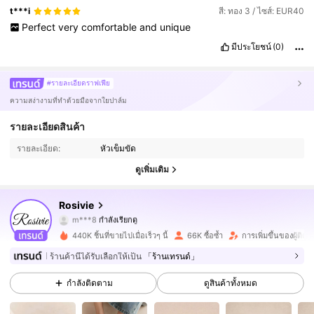
t***i
สี: ทอง 3 / ไซส์: EUR40
Perfect
very
comfortable
and
unique
มีประโยชน์
(0)
#รายละเอียดราฟเฟีย
ความสง่างามที่ทำด้วยมือจากใยปาล์ม
95K ผู้ติดตาม
4.79
รายละเอียดสินค้า
รายละเอียด:
หัวเข็มขัด
95K ผู้ติดตาม
4.79
ดูเพิ่มเติม
95K ผู้ติดตาม
4.79
Rosivie
95K ผู้ติดตาม
4.79
440K ชิ้นที่ขายไปเมื่อเร็วๆ นี้
66K ซื้อซ้ำ
การเพิ่มขึ้นของผู้ติด
95K ผู้ติดตาม
4.79
ร้านค้านี้ได้รับเลือกให้เป็น
「ร้านเทรนด์」
กำลังติดตาม
ดูสินค้าทั้งหมด
95K ผู้ติดตาม
4.79