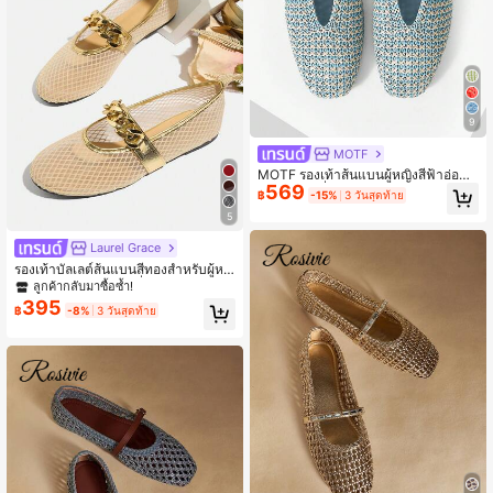
9
MOTF
MOTF รองเท้าส้นแบนผู้หญิงสีฟ้าอ่อน เ
569
จาะรู หัวเหลี่ยม สำหรับฤดูใบไม้ผลิ
฿
-15%
3 วันสุดท้าย
5
Laurel Grace
รองเท้าบัลเลต์ส้นแบนสีทองสำหรับผู้หญิ
งไซส์ใหญ่, รองเท้าแมรี่เจนประดับโซ่กลิ
ลูกค้ากลับมาซื้อซ้ำ!
ตเตอร์ตาข่ายระบายอากาศ, รองเท้าสลิ
395
฿
-8%
3 วันสุดท้าย
ปออนแฟชั่นตาข่ายกลวงสำหรับใส่กลา
งแจ้งและสตรีทแวร์, ฤดูใบไม้ผลิ/ฤดูร้อ
น