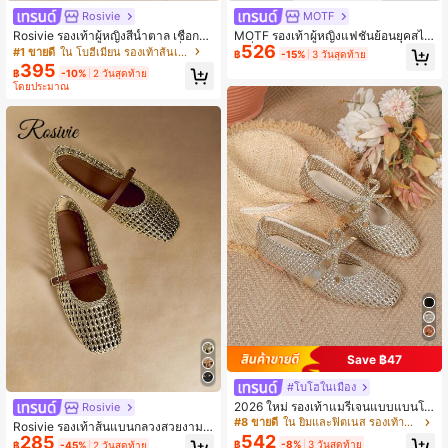
Rosivie
MOTF
Rosivie รองเท้าผู้หญิงสีน้ำตาล เชือกป่
MOTF รองเท้าผู้หญิงแฟชั่นย้อนยุคสไต
526
านถัก รองเท้าแบนผู้หญิง สไตล์ฝรั่งเศส
ล์ฝรั่งเศสใหม่ ลายหิน รองเท้าส้นแบน หั
#1 ขายดี
ใน โบฮีเมียน รองเท้าส้นเตี้ยสตรี
฿
-15%
3 วันสุดท้าย
สำหรับวันหยุด สไตล์โบโฮ สไตล์อเมริกั
วตัดสี่เหลี่ยม รองเท้าคัทชูรูปตัววี สีเงินเ
395
฿
-10%
2 วันสุดท้าย
นเรโทร สไตล์โบฮีเมียน สไตล์ตะวันตก
รียบง่ายและหลากหลาย สวมใส่สบายแ
โดยประมาณ
สำหรับงานเทศกาลดนตรี งานปาร์ตี้ รอ
ละสง่างาม มีความรู้สึกหรูหรา รองเท้าแ
งเท้าแบนผู้หญิง
มรี่เจนแบบสวม
Save ฿47
#โบโฮในเมือง
2026 ใหม่ รองเท้าแมรี่เจนแบบแบนโบ
Rosivie
ฮีเมียนสานโปร่งระบายอากาศได้ดี มีโบ
#8 ขายดี
ใน ยิมและฟิตเนส รองเท้าส้นเตี้ยสตรี
Rosivie รองเท้าส้นแบนกลวงสวยงาม
ว์ผูก รองเท้าลำลองสบายหรูหรา มีแถบ
542
285
สำหรับผู้หญิง, ทันสมัยและสวมใส่สบาย,
฿
-8%
3 วันสุดท้าย
฿
-45%
2 วันสุดท้าย