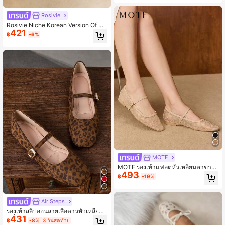
Rosivie
Rosivie Niche Korean Version Of Po
421
lka Dot Mesh Yarn Breathable Buck
฿
-6%
le With Mary Jane Shoes Women's
Ballet Style Flat-Soled Shoes Soft
Sole
MOTF
MOTF รองเท้าแฟลตหัวเหลี่ยมตาข่าย
493
สำหรับผู้หญิง
฿
-19%
Air Steps
รองเท้าสลิปออนลายเสือดาวหัวเหลี่ยมแ
431
ฟชั่นผู้หญิง อเนกประสงค์สำหรับสำนักง
฿
-8%
3 วันสุดท้าย