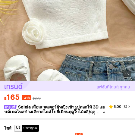
1/7
165
-41%
฿
฿279
Soleia เสื้อสเวตเตอร์ผู้หญิงเข้ารูปดอกไม้ 3D แฮ
5.00
(
3
)
นด์เมดไหล่ข้างเดียวสไตล์โบฮีเมียนฤดูใบไม้ผลิ/ฤดู
ร้อน เหมาะสำหรับวันหยุดพักผ่อน เทศกาลดนตรี วัน
หยุดพักผ่อน จิบน้ำชายามบ่าย เสื้อกล้ามครีม เสื้อครอปน่า
รัก เสื้อครีม เสื้อไหล่ข้างเดียว
US
ไซส์
:
มาตรฐาน
9 left