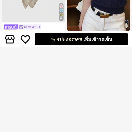
18
ROMWE
ROMWE Hippie เสื้อถักลายฉลุหลวมสำ
#สไตล์เกาหลี
หรับผู้หญิง, เหมาะสำหรับวันหยุดพักผ่อ
#1 ขายดี
ใน โอเวอร์ไซส์ เสื้อสเวตเตอร์ผู้หญิง
เพิ่มเข้ารถเข็น
41% ลดราคา!
เสื้อยืดแขนสั้นผู้หญิง, ฤดูร้อนใหม่ 2 In 1
นริมชายหาด
70+ sold
ออกแบบเข้ารูป เสื้อถักหวานลำลอง
#5 ขายดี
ใน K-J Trend Picks เสื้อถักผู้หญิง
179
฿
-10%
3 วันสุดท้าย
80+ sold
349
฿