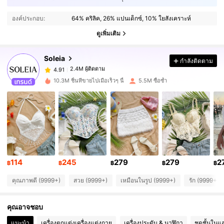
2.4M ผู้ติดตาม
4.91
องค์ประกอบ:
64% คริลิค, 26% แปนเด็กซ์, 10% ใยสังเคราะห์
2.4M ผู้ติดตาม
ดูเพิ่มเติม
4.91
Soleia
กำลังติดตาม
2.4M ผู้ติดตาม
4.91
k***l
จ่าย
1 วันที่ผ่านมา
10.3M ชิ้นที่ขายไปเมื่อเร็วๆ นี้
5.5M ซื้อซ้ำ
2.4M ผู้ติดตาม
4.91
2.4M ผู้ติดตาม
4.91
2.4M ผู้ติดตาม
4.91
114
245
279
279
2
฿
฿
฿
฿
฿
คุณภาพดี (9999+)
สวย (9999+)
เหมือนในรูป (9999+)
รัก (9999+)
2.4M ผู้ติดตาม
4.91
คุณอาจชอบ
2.4M ผู้ติดตาม
4.91
แนะนำ
เครื่องตกแต่งเครื่องแต่งกาย
เครื่องประดับ & นาฬิกา
ชุดชั้นในแ