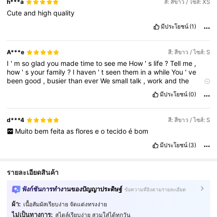
h***a
สี: สีขาว / ไซส์: XS
Cute
and
high
quality
มีประโยชน์
(1)
A***e
สี: สีขาว / ไซส์: S
I
'
m
so
glad
you
made
time
to
see
me
How
'
s
life
?
Tell
me
,
how
'
s
your
family
?
I
haven
'
t
seen
them
in
a
while
You
'
ve
been
good
,
busier
than
ever
We
small
talk
,
work
and
the
weather
Your
guard
is
up
and
I
know
why
Because
the
last
time
มีประโยชน์
(0)
you
saw
me
Is
still
burned
in
the
back
of
your
mind
You
gave
me
roses
and
I
left
them
there
to
die
d***4
สี: สีขาว / ไซส์: S
Muito
bem
feita
as
flores
e
o
tecido
é
bom
มีประโยชน์
(3)
รายละเอียดสินค้า
ฟังก์ชันการทำงานของปัญญาประดิษฐ์
ข้อความที่อิงตามรายละเอียด
ผ้า:
เนื้อสัมผัสเรียบง่าย จัดแต่งทรงง่าย
ไม่เป็นทางการ:
สไตล์เรียบง่าย สวมใส่ได้ทุกวัน