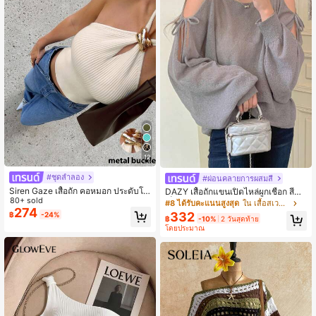
12
#ชุดลำลอง
#ผ่อนคลายการผสมสี
Siren Gaze เสื้อถัก คอหมอก ประดับโล
DAZY เสื้อถักแขนเปิดไหล่ผูกเชือก สีพื้น
หะ สำหรับผู้หญิง ใหม่ปี 2025
80+ sold
เป็นชุดเบาๆ สำหรับฤดูใบไม้ร่วง กลับโร
#8 ได้รับคะแนนสูงสุด
ใน เสื้อสเวตเตอร์ผู้หญิง
274
งเรียน
332
฿
-24%
฿
-10%
2 วันสุดท้าย
โดยประมาณ