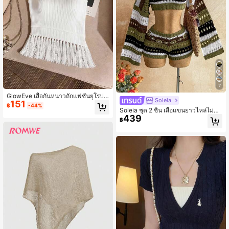
7
GlowEve เสื้อกันหนาวถักแฟชั่นยุโรปแ
Soleia
151
ละอเมริกา สีผสม สไตล์ชิค เข้าได้กับทุก
฿
-44%
Soleia ชุด 2 ชิ้น เสื้อแขนยาวไหล่ไม่สม
ชุด
439
มาตรลายทางโครเชต์วินเทจ + กางเกง
฿
ขาสั้นมินิลายทางโครเชต์วินเทจ, ลำลอ
งสำหรับวันหยุด, เดท, น้ำชายามบ่าย, ช
ายหาด, ล่องเรือ, ทริปเมือง, เทศกาลดน
ตรี, ปาร์ตี้, โบโฮ, ฮิปปี้, สไตล์ตะวันตก,
สามารถสวมใส่ด้านในหรือด้านนอก, เห
มาะสำหรับทุกฤดูกาล, การเดินทางประ
จำวัน