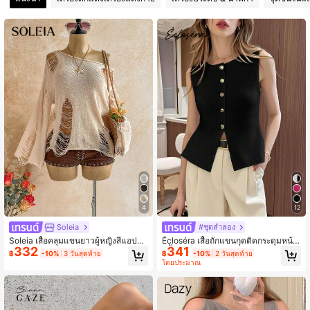
2.4M ผู้ติดตาม
4.91
2.4M ผู้ติดตาม
4.91
2.4M ผู้ติดตาม
4.91
4
12
Soleia
#ชุดลำลอง
Soleia เสื้อคลุมแขนยาวผู้หญิงสีแอปริค
Écloséra เสื้อถักแขนกุดติดกระดุมหน้า
332
341
อท สไตล์โบฮีเมียนสบายๆ ฤดูใบไม้ร่วง
สีพื้นสำหรับผู้หญิง
฿
-10%
3 วันสุดท้าย
฿
-10%
2 วันสุดท้าย
เปิดไหล่ ดีไซน์ขาดรุ่ยและฉลุ สำหรับใส่
โดยประมาณ
ประจำวัน วันหยุด และใส่ลำลอง