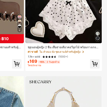
6
 ฿10
าลชานมสำหรับผู้ห
ชุดนอนผู้หญิง 2 ชิ้น เสื้อสายเดี่ยวคอวีลูกไม้ พร้อมกางเกงข
ะจัดแต่งทรงผม
าสั้นแต่งลูกไม้ แต่งโบว์ที่เอว ชุดลำลองผู้หญิงนุ่มสบายน่ารั
#1 ขายดี
ใน ลำลอง-ยัง ชุดเลานจ์สำหรับผู้หญิง
ก สไตล์เอสเธติก
1.1k+ sold
(1000+)
169
฿
-15%
3 วันสุดท้าย
โดยประมาณ