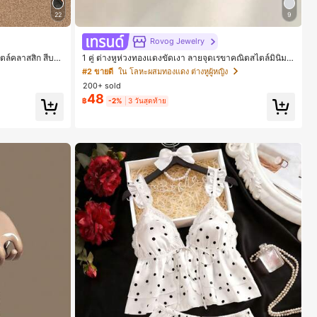
22
9
Rovog Jewelry
ตล์คลาสสิก สีบล็
1 คู่ ต่างหูห่วงทองแดงขัดเงา ลายจุดเรขาคณิตสไตล์มินิมอ
ะแบบคีบ รองเท้าแ
ล เหมาะสำหรับสวมใส่ประจำวันแบบสบายๆ สำหรับผู้หญิง
#2 ขายดี
ใน โลหะผสมทองแดง ต่างหูผู้หญิง
สำหรับออฟฟิศ บ้
200+ sold
ูหรา สำหรับเดทไน
48
฿
-2%
3 วันสุดท้าย