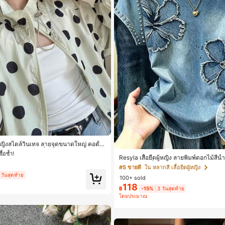
๋า เสื้อคลุมลำลอง
ื้อซ้ำ!
ผู้หญิงสไตล์วินเทจ ลายจุดขนาดใหญ่ คอตั้ง
อง ทรงหลวม แฟชั่นอเนกประสงค์ สำหรับใ
๋า เสื้อคลุมลำลอง
๋า เสื้อคลุมลำลอง
Resyla เสื้อยืดผู้หญิง ลายพิมพ์ดอกไม้สีน้ำ
ที่ยวพักผ่อน
หรับออกไปเที่ยวฤดูร้อน ดีไซน์กราฟิก ส
ื้อซ้ำ!
ื้อซ้ำ!
#5 ขายดี
ใน หลากสี เสื้อยืดผู้หญิง
สวมใส่ประจำวัน กลางแจ้ง ช้อปปิ้ง ท่องเท
 วันสุดท้าย
100+ sold
๋า เสื้อคลุมลำลอง
118
฿
-15%
3 วันสุดท้าย
ื้อซ้ำ!
โดยประมาณ