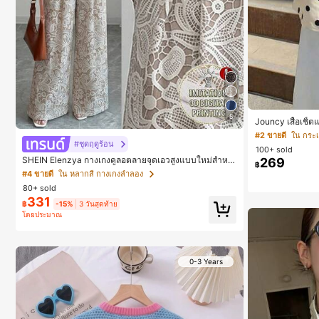
5
Jouncy เสื้อเชิ
#2 ขายดี
ใน กระเป
#ชุดฤดูร้อน
100+ sold
SHEIN Elenzya กางเกงคูลอตลายจุดเอวสูงแบบใหม่สำหรั
269
฿
บฤดูใบไม้ผลิ/ฤดูร้อน, สไตล์หรูหราเหมาะสำหรับใส่ในชีวิต
#4 ขายดี
ใน หลากสี กางเกงลำลอง
ประจำวันและทำงาน, ให้ความรู้สึกวินเทจสำหรับฤดูรับปริญ
80+ sold
ญา, เทศกาลดนตรี, การแข่งม้าดาร์บี้, วันประกาศอิสรภาพ
331
฿
-15%
3 วันสุดท้าย
โดยประมาณ
0-3 Years