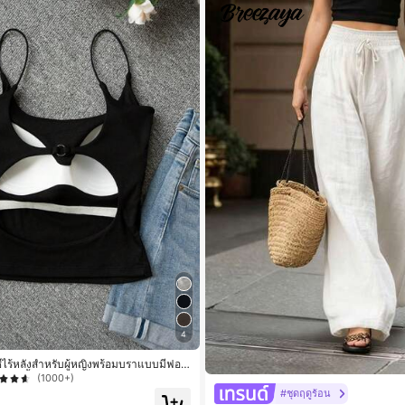
4
กซี่ไร้หลังสำหรับผู้หญิงพร้อมบราแบบมีฟอง
นกุด, เสื้อลำลองสีดำสำหรับฤดูร้อน
(1000+)
#ชุดฤดูร้อน