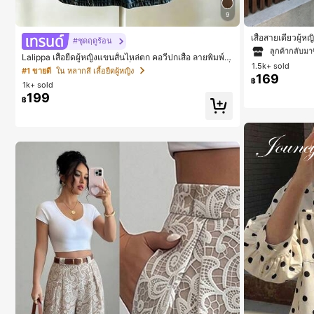
9
#1 ขายดี
ใน สีกากี
ลูกค้ากลับมาซ
เสื้อสายเดี่ยวผู้ห
#ชุดฤดูร้อน
นสีคากีมีรอยผ่าด
#1 ขายดี
#1 ขายดี
ใน สีกากี
ใน สีกากี
Lalippa เสื้อยืดผู้หญิงแขนสั้นไหล่ตก คอวีปกเสื้อ ลายพิมพ์ดิ
1.5k+ sold
จิทัลลายทาง สไตล์สปอร์ตแฟชั่นมินิมอล ของขวัญสำหรับเพื่
ลูกค้ากลับมาซ
ลูกค้ากลับมาซ
#1 ขายดี
ใน หลากสี เสื้อยืดผู้หญิง
อน
169
฿
1k+ sold
#1 ขายดี
ใน สีกากี
199
฿
ลูกค้ากลับมาซ