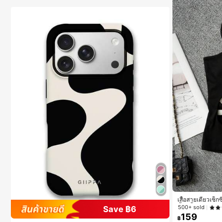
เสื้อสายเดี่ยวเซ็
น้ำ, เสื้อกล้ามแข
500+ sold
Save ฿6
159
฿