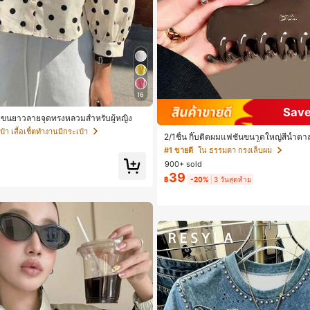
16
Save
้ตแขนยาวลายจุดทรงหลวมสำหรับผู้หญิง
๋า เสื้อเชิ้ตทำงานมีกระเป๋า
2/1ชิ้น กิ๊บติดผมแฟชั่นขนาดใหญ่สีน้ำต
ญิง เหมาะสำหรับการอาบน้ำ ล้างหน้า แล
#1 ขายดี
ใน ธรรมดา กรงเล็บผม
900+ sold
39
฿
-20%
3 วันสุดท้าย