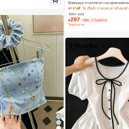
Breezaya กางเกงขายาวเอวสูงทรงหลวม
ญิง สีขาวเรียบหรูสไตล์ชิค เหมาะสำหรับใส่
#1 ขายดี
ใน เนื้อผ้า กางเกงขายาวลำลองผ้า
ดพักผ่อนฤดูร้อน ลุคสบายๆ ใส่ได้หลายโ
400+ sold
วัน
297
฿
-15%
3 วันสุดท้าย
โดยประมาณ