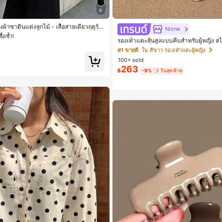
6
 เสื้อสตรี เสื้อเบลาส์ & Tee
ื้อซ้ำ!
ญิงผ้าซาตินแต่งลูกไม้ - เสื้อสายเดี่ยวฤดูร้อ
Nione
้านข้างที่น่าดึงดูดแบบสบายๆ
 เสื้อสตรี เสื้อเบลาส์ & Tee
 เสื้อสตรี เสื้อเบลาส์ & Tee
รองเท้าแตะส้นสูงแบบคีบสำหรับผู้หญิง สไ
อก สไตล์แฟรี่ฤดูร้อน ส้นเข็ม รองเท้าแต
ื้อซ้ำ!
ื้อซ้ำ!
#1 ขายดี
ใน สีขาว รองเท้าแตะผู้หญิง
ตะชายหาดแฟชั่นสายไขว้ รองเท้าผู้หญิง 
100+ sold
 เสื้อสตรี เสื้อเบลาส์ & Tee
าน กลางแจ้ง ดีไซน์หัวเหลี่ยม ชิคและหร
263
ท์
฿
-9%
3 วันสุดท้าย
ื้อซ้ำ!