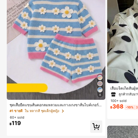
#1 ขายดี
ใน กระเป
ลูกค้ากลับมาซ
เสื้อแจ็คเก็ตสั้น
เอวเข้ารูป แขนพ
#1 ขายดี
#1 ขายดี
ใน กระเป
ใน กระเป
8
ส่ประจำวันและไปเ
100+ sold
ลูกค้ากลับมาซ
ลูกค้ากลับมาซ
ชุดเสื้อยืดแขนสั้นคอกลมหลวมและกางเกงขาสั้นไบค์เกอร์รั
368
฿
-10%
3
ดรูปสำหรับเด็กผู้หญิง สไตล์มินิมอล เหมาะสำหรับฤดูใบไม้ผ
#1 ขายดี
ใน กระเป
#1 ขายดี
ใน หลากสี ชุดเด็กผู้หญิง
ลิและฤดูร้อน
ลูกค้ากลับมาซ
60+ sold
119
฿