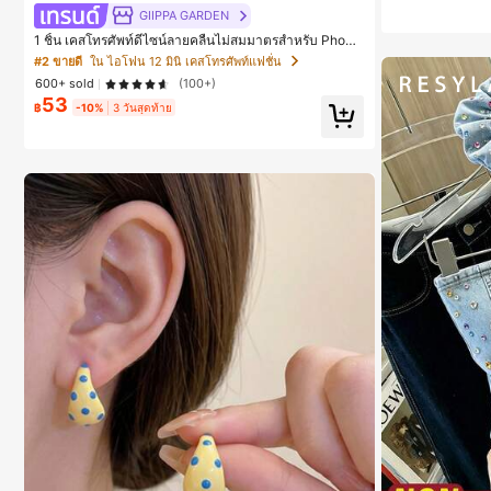
GIIPPA GARDEN
1 ชิ้น เคสโทรศัพท์ดีไซน์ลายคลื่นไม่สมมาตรสำหรับ Phone
17 Pro Max, เหมาะสำหรับ Phone 16 Pro Max, 15 Pro M
#2 ขายดี
ใน ไอโฟน 12 มินิ เคสโทรศัพท์แฟชั่น
ax, 14 Pro Max, เคสโทรศัพท์สไตล์เกาหลีและน่าสนใจ, เข้
600+ sold
(100+)
ากันได้กับ 11/12/13/14/15/16 Pro Max Plus, ดีไซน์หรูหรา
53
เหมาะสำหรับทั้งชายและหญิง, ของขวัญในอุดมคติสำหรับค
฿
-10%
3 วันสุดท้าย
ริสต์มาส, วันวาเลนไทน์, อีสเตอร์, ฤดูแต่งงานและวันเกิดสำ
หรับแฟนสาว