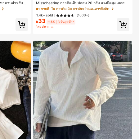
ขาบานสำหรับผู้ห
Misscheering กาวติดเล็บปลอม 20 กรัม แรงยึดสูง เจลสติก
เที่ยวทะเล วันหยุ
เกอร์เล็บนุ่ม แห้งเร็ว เหมาะสำหรับผู้เริ่มต้นทำเล็บ ติดทนนา
#1 ขายดี
ใน กาวติดเล็บ กาวติดเล็บและสารยึดติด
อกาสในชีวิตประจำ
น
1.4k+ sold
(1000+)
33
฿
-15%
3 วันสุดท้าย
โดยประมาณ