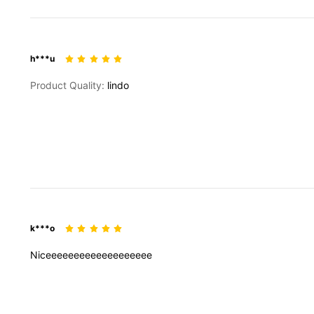
h***u
Product Quality:
lindo
k***o
Niceeeeeeeeeeeeeeeeeee