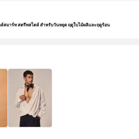
์สมาร์ท สตรีทสไตล์ สำหรับวันหยุด ฤดูใบไม้ผลิและฤดูร้อน