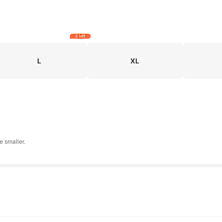
4 left
L
XL
 smaller.