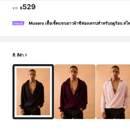
529
฿
จาก
Musero เสื้อเชิ้ตแขนยาวผ้าชีฟองเดรปสำหรับฤดูร้อน สไตล
สี: สีดำ