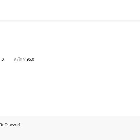
.0
สะโพก:
95.0
นใยสังเคราะห์