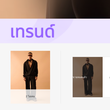
ขายหมดแล้ว
2
ไอเทม