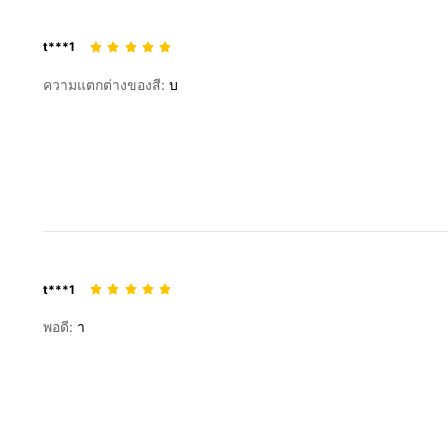
t***1
ความแตกต่างของสี:
บ
t***1
พอดี:
า