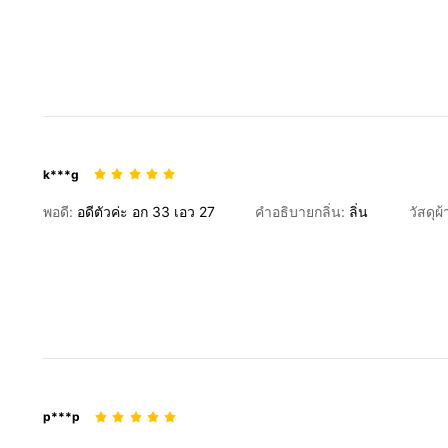
k***g
พอดี:
อดีตัวค่ะ
อก
33
เอว
27
คำอธิบายกลิ่น:
ลิ่น
วัสดุผ้
p***p