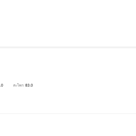
.0
สะโพก:
83.0