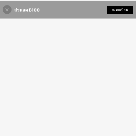
ส่วนลด ฿100
เพิ่มเข้ารถเข็น
ลงทะเบียน
3% ลดราคา!