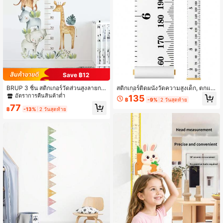
Save ฿12
BRUP 3 ชิ้น สติกเกอร์วัดส่วนสูงลายกา
สติกเกอร์ติดผนังวัดความสูงเด็ก, ตกแต่
ร์ตูนสัตว์แอฟริกัน - ของตกแต่งห้องแบ
งผนังที่ถอดออกได้, ไม้บรรทัดผ้าใบ, กา
อัตราการคืนสินค้าต่ำ
135
฿
-9%
2 วันสุดท้าย
บถอดได้, สติกเกอร์วัดส่วนสูงสำหรับเรือ
รวัดที่แม่นยำ, สำหรับเด็ก (สีขาว), แผน
77
นเพาะชำและเด็กผู้ชาย, สติ๊กเกอร์ติดผนั
ภูมิการเติบโตความสูงเด็ก, ไม้บรรทัดมื
฿
-13%
2 วันสุดท้าย
งลายรถยนต์เพื่อการศึกษาแบบมีกาวใน
อถือ, ตกแต่งผนัง, แผนภูมิการเติบโตคว
ตัว ของตกแต่งบ้าน กลับไปโรงเรียน อุป
ามสูงผ้าใบที่ถอดออกได้, 79"X 7.9"
กรณ์การเรียน