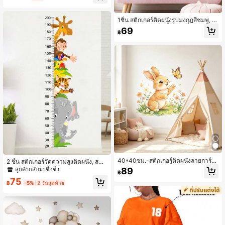
1ชิ้น สติกเกอร์ติดผนังรูปมงกุฎสีชมพู, ต
กแต่งห้องนอนเด็ก พื้นหลังสำหรับเด็กช
69
฿
ายและเด็กหญิง, วอลล์เปเปอร์แบบติดเอ
ง
40*40ซม.-สติกเกอร์ติดผนังลายการ์ตู
2 ชิ้น สติกเกอร์วัดความสูงติดผนัง, สติก
นกระต่าย ดอกไม้ ผีเสื้อ, กระต่ายน่ารัก
เกอร์วัดความสูงที่สร้างสรรค์ ถอดออกแ
89
ลูกค้ากลับมาซื้อซ้ำ!
฿
แครอท หญ้า, เหมาะสำหรับห้องเด็กทา
ละนำกลับมาใช้ใหม่ได้ สำหรับตกแต่งห้
75
รก, ห้องเด็ก, ห้องของเล่น, ตกแต่งผนังโ
อง และตกแต่งบ้าน, การวาดน่ารัก, ของ
฿
-5%
2 วันสุดท้าย
รงเรียนอนุบาล, ตกแต่งธีมงานปาร์ตี้
ขวัญ, ตกแต่งห้องนั่งเล่น, ตกแต่งห้องน
อน, ไอเดียตกแต่งครัว, ตกแต่งห้องน้ำ,
สติกเกอร์, สติกเกอร์ติดผนัง, วินิลสติกเก
อร์สำหรับตกแต่งบ้าน, ของตกแต่งฤดูใ
บไม้ผลิ ให้บ้านของคุณสดใหม่, สติกเกอ
ร์ตกแต่งรามา ของขวัญ วันเกิด วันจบก