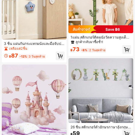
Save ฿6
1แผ่น สติกเกอร์ติดผนังวัดความสูงเด็กด
อกเดซี่สดใส แบบกาวในตัว, สติกเกอร์วั
ลูกค้ากลับมาซื้อซ้ำ!
3 ชิ้น แผ่นกันกระแทกผนังและมือจับปร
ดความสูง PVC สีเขียวลายใบไม้พฤกษ
ะตู ลายเมฆ ดาว และหัวใจ น่ารัก - ตก
73
เหลือแค่2ชิ้น
ศาสตร์ แบบกาวในตัว, ตกแต่งห้องเด็ก
฿
-8%
2 วันสุดท้าย
แต่งผนังห้องเด็ก ห้องนอนเด็ก อุปกรณ์เ
อ่อน
87
ด็ก ของใช้เด็ก ตกแต่งห้อง
฿
-12%
3 วันสุดท้าย
26 ชิ้น สติกเกอร์ตัวอักษรภาษาอังกฤษต
ลกสำหรับติดผนัง DIY การรวมชื่อห้องน
59
฿