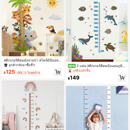
สติกเกอร์ติดผนังลายป่า สไตล์มินิมอล ล
อกออกได้ ลายสัตว์ป่า สำหรับตกแต่งห้
ลูกค้ากลับมาซื้อซ้ำ!
2 แผ่น สติกเกอร์ติดผนังแผนภูมิค
NEW
องเด็กอ่อน ห้องนอนเด็ก ห้องเล่น ลายลิง
วามสูงสัตว์โบฮีเมียน, สติกเกอร์ติดผนัง
เหลือแค่5ชิ้น
125
ช้าง ยีราฟ
฿
-3%
2 วันสุดท้าย
แผนภูมิการเจริญเติบโตของ PVC รูปเต่
149
าปลาใต้ทะเลแบบมีกาวในตัว, เหมาะ
฿
สำหรับตกแต่งผนังห้องเด็กและห้องทาร
ก, ติดและลอกออกง่าย ศิลปะบนผนังสัต
ว์, สำหรับบันทึกความสูง