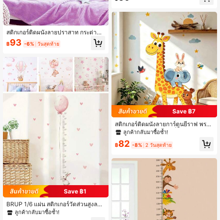
อน ห้องนั่งเล่น สตูดิโอ ตกแต่ง กาวสติก
เกอร์ ผนัง เหมาะสำหรับห้องเด็ก งานฉล
องทารก ของขวัญตกแต่งครอบครัว
สติกเกอร์ติดผนังลายปราสาท กระต่าย
สายรุ้ง และเมฆ 2 แบบ แบบลอกออกได้
93
฿
-6%
วันสุดท้าย
กาวในตัว สำหรับตกแต่งบ้าน ห้องนอนเ
ด็กผู้หญิง และงานเบบี้ชาวเวอร์
Save ฿7
สติกเกอร์ติดผนังลายการ์ตูนยีราฟ พระอ
าทิตย์ เมฆ สำหรับห้องเด็กและโรงเรียน
ลูกค้ากลับมาซื้อซ้ำ!
อนุบาล, สติกเกอร์ตกแต่งผนังแบบมีกาว
82
ในตัว
฿
-8%
2 วันสุดท้าย
Save ฿1
BRUP 1/6 แผ่น สติกเกอร์วัดส่วนสูงลาย
กระต่ายและลูกโป่งน่ารัก, สติกเกอร์แผน
ลูกค้ากลับมาซื้อซ้ำ!
ภูมิการเติบโตรูปหัวใจสีชมพูสำหรับตก