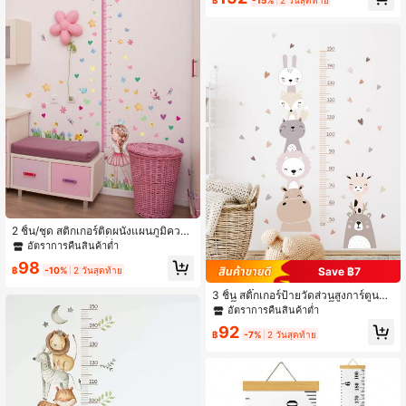
ด็ก และห้องเด็กเล่น
2 ชิ้น/ชุด สติกเกอร์ติดผนังแผนภูมิควา
มสูงสร้างสรรค์ของเด็กหญิงสีชมพูพร้อม
อัตราการคืนสินค้าต่ำ
ร่ม สำหรับห้องนั่งเล่น, ห้องนอน พื้นหลัง
98
ผนัง, สติกเกอร์, สติกเกอร์ติดผนัง, สติกเ
฿
-10%
2 วันสุดท้าย
Save ฿7
กอร์วินิลสำหรับตกแต่งบ้าน, ของตกแต่
งฤดูใบไม้ผลิ ปรับปรุงบ้านของคุณ, สติก
3 ชิ้น สติ๊กเกอร์ป้ายวัดส่วนสูงการ์ตูนสัต
เกอร์ตกแต่งราม่า ของขวัญวันเกิด ปริญ
ว์ สติ๊กเกอร์ติดผนัง วินิลสติ๊กเกอร์ สำหรั
อัตราการคืนสินค้าต่ำ
ญา
บตกแต่งบ้าน ของตกแต่งฤดูใบไม้ผลิ รั
92
บประทานให้บ้านของคุณสดใส ของตก
฿
-7%
2 วันสุดท้าย
แต่งเทศกาล สติ๊กเกอร์ของขวัญ วันเกิด
วันจบการศึกษา