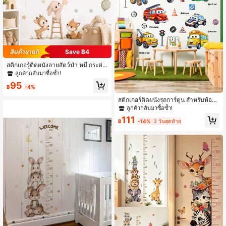
Save ฿4
สติกเกอร์ติดผนังลายสัตว์ป่า หมี กระต่า
ย กวาง จิ้งจอก พระจันทร์ ดาว เมฆ ลูกโ
ลูกค้ากลับมาซื้อซ้ำ!
ป่ง สำหรับห้องเด็กทารก สไตล์สีน้ำโบฮีเ
95
มียนโทนกลาง ของตกแต่งห้องเด็กแรกเ
฿
-4%
กิด ของขวัญงานรับขวัญเด็ก ของขวัญขึ้
สติกเกอร์ติดผนังรถการ์ตูน สำหรับห้องน
นบ้านใหม่ เหมาะสำหรับห้องนอนเด็ก
อน ห้องเด็ก ห้องนั่งเล่น ตกแต่งผนังบ้าน
ลูกค้ากลับมาซื้อซ้ำ!
แบบติดเอง
111
฿
-14%
2 วันสุดท้าย