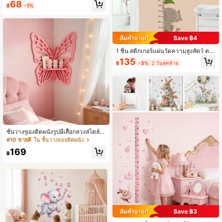
68
แต่งห้องเด็กอ่อน, งานศิลปะบนผนังสำห
฿
-1%
รับเด็กน่ารักพร้อมสติกเกอร์ติดผนังแบบ
ถอดได้
Save ฿4
1 ชิ้น สติกเกอร์แผ่นวัดความสูงสัตว์ ตก
แต่งห้องเด็กทารก ตกแต่งห้องนอน วัดค
135
฿
-3%
2 วันสุดท้าย
วามสูงเด็ก สติกเกอร์ผนังตัวการ์ตูนสัตว์
ชั้นวางของติดผนังรูปผีเสื้อกลวงสไตล์น
อร์ดิก, ชั้นวางของตกแต่งผนังห้องนอนเ
#10 ขายดี
ใน ชั้นวางลอยติดผนัง
ด็ก, ของตกแต่งบ้านสไตล์เทพนิยายโรแ
169
มนติก
฿
Save ฿3