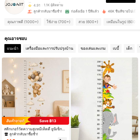
1.1K ผู้ติดตาม
4.91
ลูกค้ากลับมาซื้อซ้ำ!
ก่อตั้งเมื่อ 1 ปีที่แล้ว
46K ชิ้นที่ขายไปเมื่อเร
1.1K ผู้ติดตาม
4.91
คุณภาพดี (1000+)
ใช้ง่าย (700+)
สวย (600+)
เหมือนในรูป (600+)
1.1K ผู้ติดตาม
4.91
คุณอาจชอบ
1.1K ผู้ติดตาม
4.91
แนะนำ
เครื่องมือและการปรับปรุงบ้าน
ของเล่นและเกม
เบบี้
เด็ก
1.1K ผู้ติดตาม
4.91
1.1K ผู้ติดตาม
4.91
1.1K ผู้ติดตาม
4.91
1.1K ผู้ติดตาม
4.91
Save ฿13
สติกเกอร์วัดความสูงหมีเท็ดดี้ ยูนิเซ็กซ์,
สติกเกอร์ติดผนังแบบถอดออกได้ กาวใ
ลูกค้ากลับมาซื้อซ้ำ!
นตัว ศิลปะผนังสีน้ำ, เหมาะสำหรับห้องเ