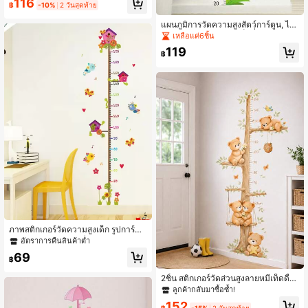
116
ด็ก, ห้องเด็กทารก, ห้องเด็กเล็ก, ห้องเล่น
฿
-10%
2 วันสุดท้าย
แผนภูมิการวัดความสูงสัตว์การ์ตูน, ไม้
บรรทัดการเติบโตของเด็กที่ถอดออกได้,
เหลือแค่6ชิ้น
สติกเกอร์ติดผนังติดตามความสูงแบบติ
119
ดเอง, สติกเกอร์ติดผนังแบบลอกและติด,
฿
ตกแต่งน่ารัก, เหมาะสำหรับห้องเด็กทา
รก, ห้องนอนเด็ก, ห้องเล่น, โรงเรียนอนุบ
าล, ตกแต่งภายในบ้าน, ตกแต่งฉากหลั
งภาพถ่าย
ภาพสติกเกอร์วัดความสูงเด็ก รูปการ์ตู
น, แผนภูมิการเจริญเติบโตตกแต่งน่ารัก
อัตราการคืนสินค้าต่ำ
สำหรับตกแต่งบ้าน, สติกเกอร์, ภาพติดผ
69
นัง, สติ๊กเกอร์วินิล สำหรับตกแต่งบ้าน,
฿
ของตกแต่งฤดูใบไม้ผลิ รับการปรับโฉม
บ้านของคุณ, สติ๊กเกอร์ตกแต่งรามา ขอ
2ชิ้น สติกเกอร์วัดส่วนสูงลายหมีเท็ดดี้สไ
งขวัญวันเกิด การจบการศึกษา
ตล์โบฮีเมียนขนาดใหญ่, แผนภูมิการเจริ
ลูกค้ากลับมาซื้อซ้ำ!
ญเติบโตแบบถอดได้มีกาวในตัว, เหมา
152
ะสำหรับตกแต่งห้องเด็กอ่อน, ห้องนอนเ
฿
-15%
2 วันสุดท้าย