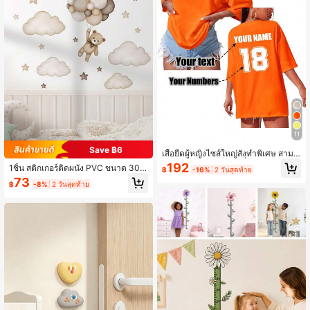
ารศึกษา กลับโรงเรียน อุปกรณ์เครื่องเขี
ยน'
11
Save ฿6
เสื้อยืดผู้หญิงไซส์ใหญ่สั่งทำพิเศษ สามา
รถพิมพ์โลโก้หมายเลข ชื่อ/ข้อความ/เล
192
1ชิ้น สติกเกอร์ติดผนัง PVC ขนาด 30*
฿
-16%
2 วันสุดท้าย
ขนำโชค ได้ทั้งด้านหน้าและด้านหลัง
90 ซม. สติกเกอร์ติดผนังลูกโป่งหมีการ์
73
สำหรับกีฬา
฿
-8%
2 วันสุดท้าย
ตูน เหมาะสำหรับห้อง ห้องนอน ห้องนั่งเ
ล่น ห้องทำงาน ห้องรับประทานอาหาร
การตกแต่งบ้าน