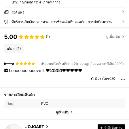
ประมาณวันจัดส่ง:
4-7 วันทำการ
ส่งคืนฟรี
มีบริการเก็บเงินปลายทาง · การชำระเงินที่ปลอดภัย · การปกป้องความเป็นส่วนตัว
5.00
(1)
ดูเพิ่มเติม
เก๋มาก
(1)
h***o
ประเภทสไตล์: สติ๊กเกอร์วัดส่วนสูง / ลวดลาย: บีเอ็ม229บี+
Looooooooooove
it
❤️🥰🥰🥰❤️❤️❤️❤️❤️
มีประโยชน์
(0)
1.1K ผู้ติดตาม
4.91
รายละเอียดสินค้า
วัสดุ:
PVC
1.1K ผู้ติดตาม
4.91
ดูเพิ่มเติม
1.1K ผู้ติดตาม
4.91
JOJOART
กำลังติดตาม