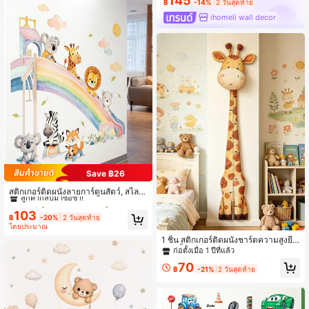
145
฿
-14%
2 วันสุดท้าย
ihomeli wall decor
Save ฿26
#1 ขายดี
ใน การตกแต่งห้องเด็กอ่อน
ลูกค้ากลับมาซื้อซ้ำ!
สติกเกอร์ติดผนังลายการ์ตูนสัตว์, สไลเด
อร์สายรุ้ง, เมฆ, พระอาทิตย์, เหมาะสำห
#1 ขายดี
#1 ขายดี
ใน การตกแต่งห้องเด็กอ่อน
ใน การตกแต่งห้องเด็กอ่อน
รับห้องเด็ก, โรงเรียนอนุบาล, สติ๊กเกอร์ติ
103
ลูกค้ากลับมาซื้อซ้ำ!
ลูกค้ากลับมาซื้อซ้ำ!
฿
-20%
2 วันสุดท้าย
ดผนังตกแต่งแบบมีกาวในตัว
#1 ขายดี
ใน การตกแต่งห้องเด็กอ่อน
โดยประมาณ
ลูกค้ากลับมาซื้อซ้ำ!
1 ชิ้น สติกเกอร์ติดผนังชาร์ตความสูงยีร
าฟสีน้ำ, สติกเกอร์ไม้บรรทัดความสูงสัต
ก่อตั้งเมื่อ 1 ปีที่แล้ว
ว์การ์ตูนที่สามารถถอดออกได้, ตกแต่งผ
70
นังห้องเด็กสไตล์โบฮีเมียนที่เป็นกลาง
฿
-21%
2 วันสุดท้าย