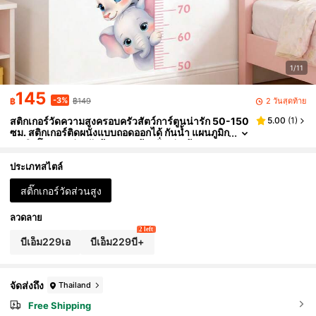
1/11
145
-3%
2 วันสุดท้าย
฿
฿149
สติกเกอร์วัดความสูงครอบครัวสัตว์การ์ตูนน่ารัก 50-150
5.00
(
1
)
ซม. สติกเกอร์ติดผนังแบบถอดออกได้ กันน้ำ แผนภูมิก
ารเติบโต ตกแต่งผนังห้องนอน ห้องนั่งเล่น บ้าน
ประเภทสไตล์
สติ๊กเกอร์วัดส่วนสูง
ลวดลาย
2 left
บีเอ็ม229เอ
บีเอ็ม229บี+
จัดส่งถึง
Thailand
Free Shipping