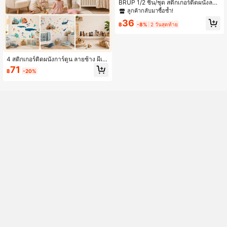
BRUP 1/2 ชิ้น/ชุด สติกเกอร์ติดผนังลาย
กระต่ายบัลเลต์น่ารักพร้อมลูกโป่งสีชมพู
ลูกค้ากลับมาซื้อซ้ำ!
และเมฆ สำหรับตกแต่งห้องเด็ก ถอดออ
36
กได้ แผนภูมิการเจริญเติบโต ลอกและติ
฿
-8%
2 วันสุดท้าย
ด
4 สติกเกอร์ติดผนังการ์ตูน ลายช้าง ผีเสื้
อ สัตว์ทะเล และสุนัข แบบติดเองได้ กัน
71
฿
-20%
น้ำ ฉีกง่าย ไม่ทิ้งรอย เหมาะสำหรับตกแ
ต่งผนังห้องเด็ก ห้องนอน และห้องเด็กอ่อ
น