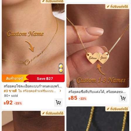
บรอบ งานแต่งงาน ของขวัญวันเกิด
Save ฿27
สร้อยคอโซ่ละเอียดแบบกำหนดเองพร้อ
มลายเซ็น DIY ตัวอักษรแบรนด์เครื่องป
#3 ขายดี
ใน สร้อยคอคำแฟชั่นแบบกำหนดเอง
สร้อยคอชื่อที่ปรับแต่งได้, สร้อยคอทอง
ระดับ ของขวัญวันเกิด ของขวัญวันแม่
90+ sold
คำที่ปรับแต่งได้, สร้อยคอแกะสลักชื่อ, ข
85
สีทอง สไตล์วินเทจ เรียบง่าย ยูนิเซ็กซ์
฿
-22%
องขวัญสำหรับเธอ, สร้อยคอแบบมินิมอ
92
สำหรับการแต่งตัวเฉพาะบุคคล สำหรับเ
฿
-23%
ล, ของขวัญสำหรับเธอ, ของขวัญวันคร
ธอ ของขวัญที่ไม่ซ้ำใคร
บรอบ