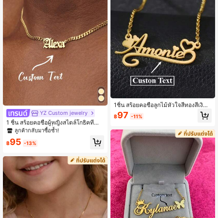
1ชิ้น สร้อยคอชื่อลูกไม้หัวใจสีทองสีเงินที่
ปรับแต่งได้ - เหมาะสำหรับวันแม่ วันว
YZ Custom jewelry
97
฿
-11%
าเลนไทน์ วันเกิด วันครบรอบ วันจบการ
1 ชิ้น สร้อยคอชื่อผู้หญิงสไตล์โกธิคที่กำ
ศึกษา คริสต์มาส
หนดเอง, สร้อยคอชื่อโซ่คิวบันสแตนเลส
ลูกค้ากลับมาซื้อซ้ำ!
สตีลทอง 18K, ของขวัญเครื่องประดับงา
95
นแต่งงานสำหรับผู้หญิง
฿
-13%