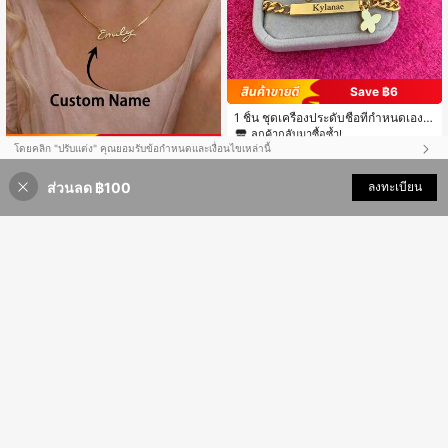
Save ฿6
1 ชิ้น ชุดเครื่องประดับชื่อที่กำหนดเอง,
สร้อยคอและสร้อยข้อมือสแตนเลสชุบทอ
ลูกค้ากลับมาซื้อซ้ำ!
ง 18K ที่กำหนดเอง, ลายผีเสื้อ, สลักชื่อ,
Save ฿18
โดยคลิก "ปรับแต่ง" คุณยอมรับข้อกำหนดและเงื่อนไขเหล่านี้
123
ของขวัญวันเกิด
฿
-5%
สร้อยคอชื่อแบบอักษรเก่าอังกฤษสีทอง,
ส่วนลด ฿100
ปรับแต่งตอนนี้
จี้ชื่อที่ปรับแต่งได้, เครื่องประดับทำมือส่
ลงทะเบียน
131
฿
-12%
วนบุคคล, ของขวัญเพื่อนเจ้าสาว, ของข
วัญแม่, สร้อยคอชื่อที่ปรับแต่งได้