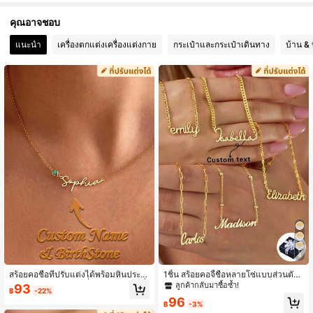
1.4K ผู้ติดตาม
4.81
คุณอาจชอบ
1.4K ผู้ติดตาม
4.81
แนะนำ
เครื่องตกแต่งเครื่องแต่งกาย
กระเป๋าและกระเป๋าเดินทาง
บ้าน & ท
1.4K ผู้ติดตาม
4.81
1.4K ผู้ติดตาม
4.81
1.4K ผู้ติดตาม
4.81
1.4K ผู้ติดตาม
4.81
4
สร้อยคอชื่อที่ปรับแต่งได้พร้อมหินประ
1ชิ้น สร้อยคอจี้ชื่อหลายโซ่แบบส่วนตัว
จำเดือนเกิด, สร้อยคอชื่อวันเกิดแม่, เครื่
สแตนเลสสีทอง ของขวัญ ยูนิเซ็กซ์ สำห
ลูกค้ากลับมาซื้อซ้ำ!
93
฿
-22%
องประดับชื่อ, ของขวัญเพื่อนเจ้าสาว, ข
รับใช้ประจำวัน คู่รัก แม่ แฟนชาย แฟน
96
องขวัญวันเกิดของเธอ, วันครบรอบ
หญิง วันวาเลนไทน์ วันแม่ วันพ่อ วันคร
฿
-3%