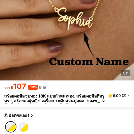
1/11
107
-10%
฿
฿119
จาก
สร้อยคอชื่อชุบทอง 18K แบบกำหนดเอง, สร้อยคอชื่อที่หรู
5.00
(
2
)
หรา, สร้อยคอผู้หญิง, เครื่องประดับส่วนบุคคล, ของข
วัญวันเกิดครบรอบ 18 ปี, ของขวัญวันแม่, ทอง, ทันส
มัย, หลากสี, ย้อนยุค, เรียบง่าย, ยูนิเซกส์, ลำลอง, น่ารัก, ก
ำหนดเอง, ส่วนบุคคล, ไม่ซ้ำใคร, ของขวัญที่เหมาะสำห
สี: มัลติคัลเลอร์
รับเขา, ของขวัญที่เหมาะสำหรับเธอ, แฟน, แฟน, พ่อ, แม
่, ครอบครัว, เพื่อน, วันครบรอบ, วันเกิด, การสำเร็จการ
ศึกษา