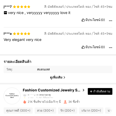
j***7
สี: มัลติคัลเลอร์ / ประเภทสไตล์: ทอง / ไซส์: 45+5ซม
very
nice
,
veryyyyy
veryyyyy
love
it
มีประโยชน์
(0)
I***a
สี: มัลติคัลเลอร์ / ประเภทสไตล์: ทอง / ไซส์: 45+5ซม
Very
elegant
very
nice
มีประโยชน์
(0)
1.4K ผู้ติดตาม
4.81
รายละเอียดสินค้า
วัสดุ:
สแตนเลส
1.4K ผู้ติดตาม
4.81
ดูเพิ่มเติม
1.4K ผู้ติดตาม
4.81
Fashion Customized Jewelry Store
กำลังติดตาม
1.4K ผู้ติดตาม
4.81
21K ชิ้นที่ขายไปเมื่อเร็วๆ นี้
3K ซื้อซ้ำ
1.4K ผู้ติดตาม
4.81
คุณภาพดี (300+)
สวย (300+)
รัก (200+)
เก๋มาก (200+)
น่ารั