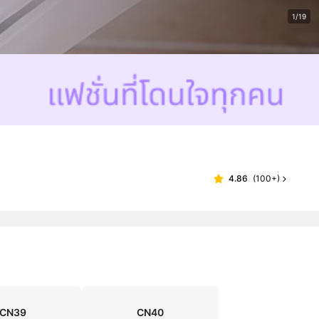
1/19
4.86
(
100+
)
CN39
CN40