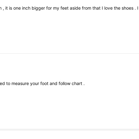
rn
,
it
is
one
inch
bigger
for
my
feet
aside
from
that
I
love
the
shoes
.
eed
to
measure
your
foot
and
follow
chart
.