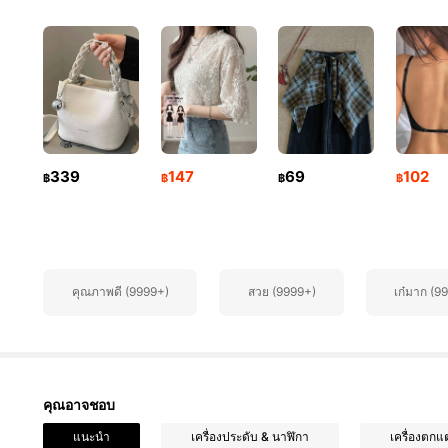
6.6M ผู้ติดตาม
4.91
339
147
69
102
฿
฿
฿
฿
6.6M ผู้ติดตาม
4.91
คุณภาพดี (9999+)
สวย (9999+)
เก๋มาก (9
6.6M ผู้ติดตาม
4.91
คุณอาจชอบ
แนะนำ
เครื่องประดับ & นาฬิกา
เครื่องตกแต