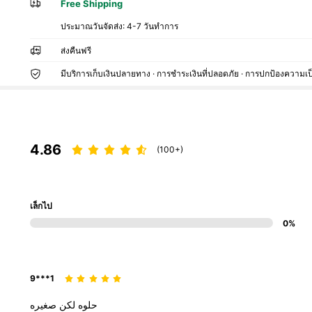
Free Shipping
ประมาณวันจัดส่ง:
4-7 วันทำการ
ส่งคืนฟรี
มีบริการเก็บเงินปลายทาง · การชำระเงินที่ปลอดภัย · การปกป้องความเป
4.86
(100+)
เล็กไป
0%
9***1
حلوه
لكن
صغيره