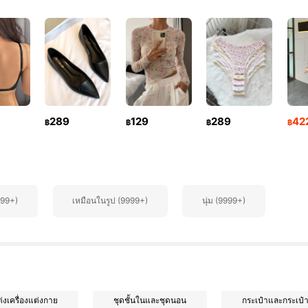
289
129
289
42
฿
฿
฿
฿
999+)
เหมือนในรูป (9999+)
นุ่ม (9999+)
่งเครื่องแต่งกาย
ชุดชั้นในและชุดนอน
กระเป๋าและกระเป๋