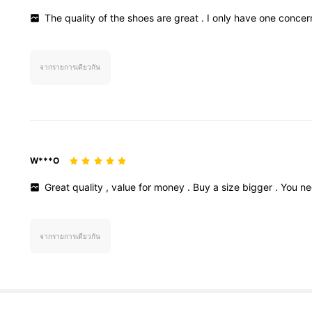
The
quality
of
the
shoes
are
great
.
I
only
have
one
conce
จากรายการเดียวกัน
W***O
Great
quality
,
value
for
money
.
Buy
a
size
bigger
.
You
n
จากรายการเดียวกัน
6.6M ผู้ติดตาม
4.91