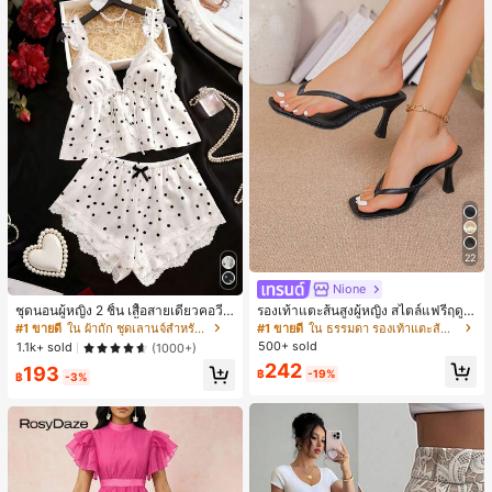
22
Nione
ชุดนอนผู้หญิง 2 ชิ้น เสื้อสายเดี่ยวคอวีลู
รองเท้าแตะส้นสูงผู้หญิง สไตล์แฟรี่ฤดูร้
กไม้ พร้อมกางเกงขาสั้นแต่งลูกไม้ แต่ง
อน ส้นบาง แบบคีบ แต่งสายคาดผม รอ
#1 ขายดี
ใน ผ้าถัก ชุดเลานจ์สำหรับผู้หญิง
#1 ขายดี
ใน ธรรมดา รองเท้าแตะส้นสูงผู้หญิง
โบว์ที่เอว ชุดลำลองผู้หญิงนุ่มสบายน่ารั
งเท้าแตะชายหาดสำหรับเที่ยวพักผ่อน
500+ sold
1.1k+ sold
(1000+)
ก สไตล์เอสเธติก
แฟชั่นสายไขว้ สำหรับเดทไนท์
242
193
฿
-19%
฿
-3%