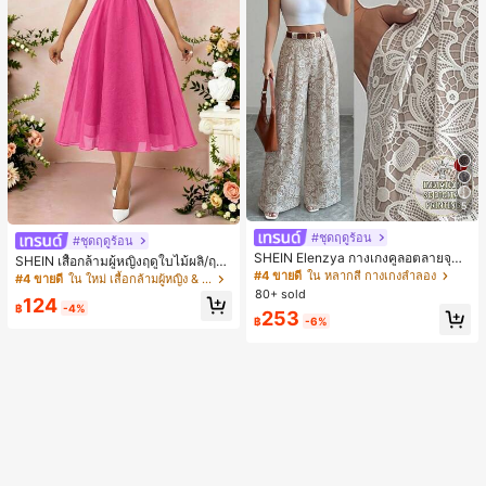
5
#ชุดฤดูร้อน
#ชุดฤดูร้อน
SHEIN Elenzya กางเกงคูลอตลายจุดเ
SHEIN เสื้อกล้ามผู้หญิงฤดูใบไม้ผลิ/ฤดูร้
อวสูงแบบใหม่สำหรับฤดูใบไม้ผลิ/ฤดูร้อ
#4 ขายดี
ใน หลากสี กางเกงลำลอง
อน ใหม่ สไตล์มินิมอลลำลองหรูหรา สีบ
#4 ขายดี
ใน ใหม่ เสื้อกล้ามผู้หญิง & Camis
น, สไตล์หรูหราเหมาะสำหรับใส่ในชีวิต
ล็อก ลายจุด คอวี แพตช์เวิร์ก ชายระบา
80+ sold
124
ประจำวันและทำงาน, ให้ความรู้สึกวินเ
ย แขนกุด ทรงเข้ารูป อเนกประสงค์, เสื้อ
฿
-4%
253
ทจสำหรับฤดูรับปริญญา, เทศกาลดนตร
ผู้หญิงฤดูใบไม้ผลิ/ฤดูร้อน, เสื้อหรูหราผู้
฿
-6%
ี, การแข่งม้าดาร์บี้, วันประกาศอิสรภาพ
หญิง, เสื้อเที่ยวพักผ่อนผู้หญิง