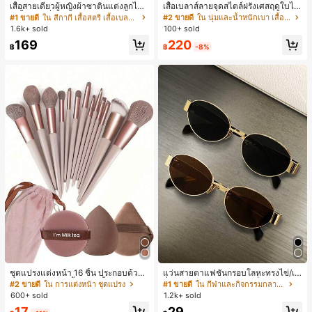
ลูกค้ากลับมาซื้อซ้ำ!
เสื้อสายเดี่ยวผู้หญิงผ้าซาตินแต่งลูกไม้
เสื้อเบลาส์ลายจุดสไตล์ฝรั่งเศสฤดูใบไม้
- เสื้อสายเดี่ยวฤดูร้อนสีคากีมีรอยผ่าด้า
ร่วง, ทรงเข้ารูป, แขนยาวคอวี, สไตล์ให
#1 ขายดี
#1 ขายดี
ใน สีกากี เสื้อสตรี เสื้อเบลาส์ & Tee
ใน สีกากี เสื้อสตรี เสื้อเบลาส์ & Tee
#2 ขายดี
ใน นุ่มและน้ำหนักเบา เสื้อสตรี เสื้อเบลาส์ & Tee
นข้างที่น่าดึงดูดแบบสบายๆ
ม่ฤดูใบไม้ผลิ, ป้องกันแสงแดด, ใส่ไป
1.6k+ sold
100+ sold
ลูกค้ากลับมาซื้อซ้ำ!
ลูกค้ากลับมาซื้อซ้ำ!
ทำงานและลำลอง สีขาว
#1 ขายดี
ใน สีกากี เสื้อสตรี เสื้อเบลาส์ & Tee
220
169
฿
-8%
฿
ลูกค้ากลับมาซื้อซ้ำ!
ชุดแปรงแต่งหน้า 16 ชิ้น ประกอบด้วยแ
แว่นสายตาแฟชั่นกรอบโลหะทรงไข่/เห
ปรงแต่งหน้า 13 ชิ้น, ฟองน้ำแต่งหน้ารู
ลี่ยมสำหรับผู้หญิง (กรอบครึ่ง), เหมาะ
#2 ขายดี
ใน การแต่งหน้า ชุดแปรง
#1 ขายดี
ใน กีฬาและกิจกรรมกลางแจ้ง
ปหยดน้ำ 1 ชิ้น, แปรงแป้งรองพื้นกลม 1
สำหรับใส่ในชีวิตประจำวันและกิจกรรม
600+ sold
1.2k+ sold
ชิ้น และฟองน้ำแต่งหน้ารูปสามเหลี่ยม
กลางแจ้ง
17
29
1 ชิ้น - ชุดคลาสสิก ทำจากขนสังเคราะ