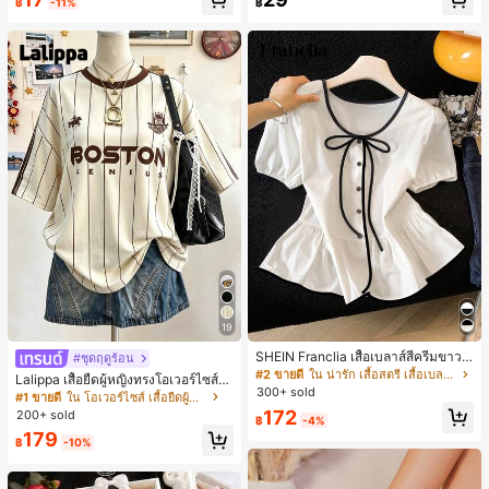
฿
-11%
฿
ห์นุ่มและเป็นมิตรต่อผิว เหมาะสำหรับผู้
หญิงและเด็กผู้หญิง เหมาะสำหรับฤดูใบ
ไม้ร่วงและฤดูหนาว
19
SHEIN Franclia เสื้อเบลาส์สีครีมขาวนุ่
#ชุดฤดูร้อน
มนวล เอวรูด, แต่งขอบตัดกัน + โบว์ผูก,
#2 ขายดี
ใน น่ารัก เสื้อสตรี เสื้อเบลาส์ & Tee
Lalippa เสื้อยืดผู้หญิงทรงโอเวอร์ไซส์ค
แขนพอง จับคู่กับกระโปรงชายระบาย,
300+ sold
วามยาวกลาง คอกลม ไหล่ตก ลายพิมพ์
#1 ขายดี
ใน โอเวอร์ไซส์ เสื้อยืดผู้หญิง
ลดอายุและดูดี, นุ่มและเก๋ไก๋สำหรับใส่ทุ
ตัวอักษรและลายทางแนวตั้ง สไตล์แฟชั่
172
200+ sold
กวัน
฿
-4%
นมินิมอล ของขวัญให้เพื่อน
179
฿
-10%