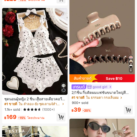
ี, การแข่งม้าดาร์บี้, วันประกาศอิสรภาพ
6
Save ฿10
good girl
2/1ชิ้น กิ๊บติดผมแฟชั่นขนาดใหญ่สีน้ำ
ตาลชานมสำหรับผู้หญิง เหมาะสำหรับก
#1 ขายดี
ใน ธรรมดา กรงเล็บผม
ชุดนอนผู้หญิง 2 ชิ้น เสื้อสายเดี่ยวคอวีลู
ารอาบน้ำ ล้างหน้า และจัดแต่งทรงผม
900+ sold
กไม้ พร้อมกางเกงขาสั้นแต่งลูกไม้ แต่ง
#1 ขายดี
ใน ลำลอง-ยัง ชุดเลานจ์สำหรับผู้หญิง
โบว์ที่เอว ชุดลำลองผู้หญิงนุ่มสบายน่ารั
39
1.1k+ sold
(1000+)
฿
-20%
ก สไตล์เอสเธติก
169
฿
-15%
โดยประมาณ