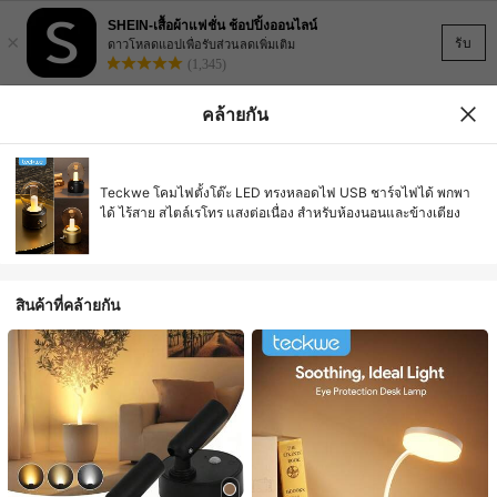
SHEIN-เสื้อผ้าแฟชั่น ช้อปปิ้งออนไลน์
×
รับ
ดาวโหลดแอปเพื่อรับส่วนลดเพิ่มเติม
(1,345)
คล้ายกัน
Teckwe โคมไฟตั้งโต๊ะ LED ทรงหลอดไฟ USB ชาร์จไฟได้ พกพา
ได้ ไร้สาย สไตล์เรโทร แสงต่อเนื่อง สำหรับห้องนอนและข้างเตียง
สินค้าที่คล้ายกัน