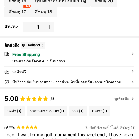
สีชมพู 19
ถุงมือสำรองแบบไม่มีนิ้ว 1 คู่
สีชมพู 20
3 left
สีชมพู 17
สีชมพู 18
จำนวน:
จัดส่งถึง
Thailand
Free Shipping
ประมาณวันจัดส่ง:
4-7 วันทำการ
ส่งคืนฟรี
มีบริการเก็บเงินปลายทาง · การชำระเงินที่ปลอดภัย · การปกป้องความเป็นส่วนตัว
5.00
(5)
ดูเพิ่มเติม
กอล์ฟ
(1)
ราคาสบายกระเป๋า
(1)
สวย
(1)
เก๋มาก
(1)
n***u
สี: มัลติคัลเลอร์ / ไซส์: สีชมพู 18
I
can
’
t
wait
for
my
golf
tournament
this
weekend
,
I
have
never