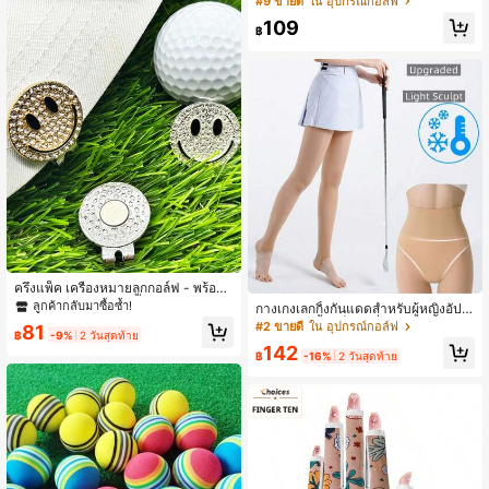
#9 ขายดี
ใน อุปกรณ์กอล์ฟ
ชาย - เหมาะสำหรับวันวาเลนไทน์ วันข
109
อบคุณพระเจ้า คริสต์มาส และวันฮาโลวี
฿
น - ไม่เป็นแม่เหล็ก
ครึ่งแพ็ค เครื่องหมายลูกกอล์ฟ - พร้อม
คลิปหมวกเพชรและเครื่องหมายตำแหน่
ลูกค้ากลับมาซื้อซ้ำ!
กางเกงเลกกิ้งกันแดดสำหรับผู้หญิงอัปเก
ง อุปกรณ์เสริมสีเขียวที่ง่าย ของขวัญ
รด ผ้าไหมน้ำแข็ง กันลื่น แบบมีสายรัดส้
#2 ขายดี
ใน อุปกรณ์กอล์ฟ
81
฿
-9%
2 วันสุดท้าย
น 40D เอวสูง ควบคุมหน้าท้อง ยกสะโพ
142
ก สำหรับกีฬา ใส่ได้ทุกฤดู
฿
-16%
2 วันสุดท้าย