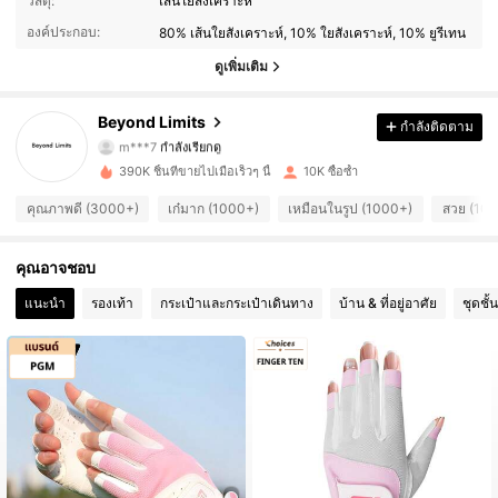
วัสดุ:
เส้นใยสังเคราะห์
องค์ประกอบ:
80% เส้นใยสังเคราะห์, 10% ใยสังเคราะห์, 10% ยูรีเทน
2.6K ผู้ติดตาม
4.68
ดูเพิ่มเติม
2.6K ผู้ติดตาม
4.68
Beyond Limits
กำลังติดตาม
m***7
กำลังเรียกดู
2.6K ผู้ติดตาม
4.68
390K ชิ้นที่ขายไปเมื่อเร็วๆ นี้
10K ซื้อซ้ำ
2.6K ผู้ติดตาม
4.68
คุณภาพดี (3000+)
เก๋มาก (1000+)
เหมือนในรูป (1000+)
สวย (10
2.6K ผู้ติดตาม
4.68
คุณอาจชอบ
แนะนำ
รองเท้า
กระเป๋าและกระเป๋าเดินทาง
บ้าน & ที่อยู่อาศัย
ชุดชั
2.6K ผู้ติดตาม
4.68
2.6K ผู้ติดตาม
4.68
2.6K ผู้ติดตาม
4.68
2.6K ผู้ติดตาม
4.68