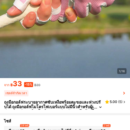
1/16
33
-15%
฿
฿39
จาก
เซลล์จำกัดเวลา
ถุงมือกอล์ฟระบายอากาศซับเหงื่อพร้อมตะขอและห่วงปรั
5.00
(
5
)
บได้ ถุงมือกอล์ฟไมโครไฟเบอร์แบบไม่มีนิ้วสำหรับผู้เ
ล่นหญิง กริปกอล์ฟสไตล์สวยงามสำหรับการฝึกซ้อมใ
นฤดูร้อน ความยืดหยุ่นสูง กริบนุ่ม น้ำหนักเบา อุปกรณ์กอ
ล์ฟประสิทธิภาพสูง กอล์ฟ
ไซส์
10 left
2 left