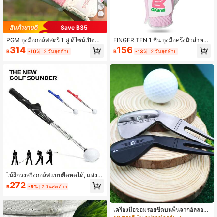
2.6K ผู้ติดตาม
4.68
Save ฿35
PGM ถุงมือกอล์ฟสตรี 1 คู่ ดีไซน์เปิดนิ้ว
FINGER TEN 1 ชิ้น ถุงมือครึ่งนิ้วสำหรับ
ผ้าตาข่ายระบายอากาศ ระบบยึดเกาะที่
กอล์ฟผู้หญิง (มือซ้าย) ถุงมือระบายอาก
314
156
฿
-10%
2 วันสุดท้าย
฿
-13%
2 วันสุดท้าย
ได้รับการปรับปรุง
าศได้ทุกสภาพอากาศ สบาย เพิ่มความ
มั่นใจในการสวิง ของขวัญที่เหมาะสำห
รับนักกอล์ฟผู้หญิง
ไม้ฝึกวงสวิงกอล์ฟแบบยืดหดได้, แท่งฝึ
กซ้อมกอล์ฟในร่มพร้อมเอฟเฟกต์เสียง, เ
272
฿
-9%
2 วันสุดท้าย
หมาะสำหรับการฝึกการเคลื่อนไหววงส
วิงกอล์ฟ
เครื่องมือซ่อมรอยขีดบนพื้นจากอัลลอย
ด์สังกะสี - เหมาะสำหรับกอล์ฟสำหรับผู้