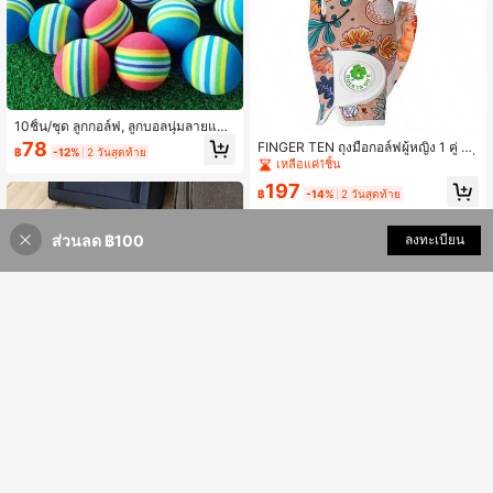
10ชิ้น/ชุด ลูกกอล์ฟ, ลูกบอลนุ่มลายแถบ
สีรุ้งโฟม EVA, เส้นผ่านศูนย์กลาง 42 ม
78
FINGER TEN ถุงมือกอล์ฟผู้หญิง 1 คู่ พร้
฿
-12%
2 วันสุดท้าย
ม., และเชื่อถือได้
อมมาร์กเกอร์ลูกกอล์ฟ มือซ้าย ดีไซน์ครึ่
เหลือแค่1ชิ้น
งนิ้วระบายอากาศ ลายใบไม้และลูกกอล์
197
ฟแฟชั่น ช่วยเพิ่มความมั่นคงในการสวิ
฿
-14%
2 วันสุดท้าย
ง สวมใส่สบายสำหรับมือผู้หญิง
ส่วนลด ฿100
เพิ่มเข้ารถเข็น
ลงทะเบียน
15% ลดราคา!
FINGER TEN ถุงมือกอล์ฟหนังลายกะโ
Save ฿4
หลกสำหรับผู้ชาย 1 ชิ้น มือขวา/มือซ้าย