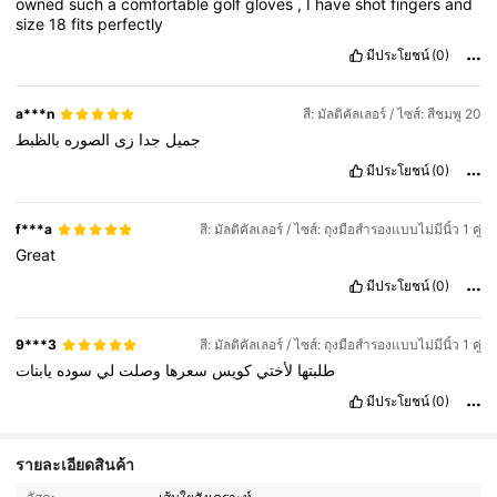
owned
such
a
comfortable
golf
gloves
,
I
have
shot
fingers
and
size
18
fits
perfectly
มีประโยชน์
(0)
a***n
สี: มัลติคัลเลอร์ / ไซส์: สีชมพู 20
جميل
جدا
زى
الصوره
بالظبط
มีประโยชน์
(0)
f***a
สี: มัลติคัลเลอร์ / ไซส์: ถุงมือสำรองแบบไม่มีนิ้ว 1 คู่
Great
มีประโยชน์
(0)
9***3
สี: มัลติคัลเลอร์ / ไซส์: ถุงมือสำรองแบบไม่มีนิ้ว 1 คู่
طلبتها
لأختي
كويس
سعرها
وصلت
لي
سوده
يابنات
มีประโยชน์
(0)
รายละเอียดสินค้า
2.6K ผู้ติดตาม
4.68