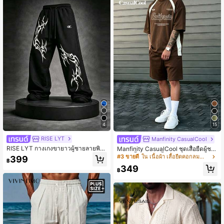
4
15
RISE LYT
Manfinity CasualCool
RISE LYT กางเกงขายาวผู้ชายลายพิม
Manfinity CasualCool ชุดเสื้อยืดผู้ชา
พ์เอวเชือกรูดลำลองฟิตเนสกีฬา, ยิม
ย, ชุดเสื้อยืดแขนสั้นคอกลมผู้ชาย, ทรง
#3 ขายดี
ใน เนื้อผ้า เสื้อยืดคอกลมสำหรับผู้ชาย
399
฿
หลวม, ชุดเสื้อยืดคอกลมแขนสั้นลำลอง
349
สีบล็อกและกางเกงขาสั้นเอวเชือกรูดผู้ช
฿
าย, เสื้อยืดผู้ชายสีบล็อกน้ำตาลและแอป
ริคอต, ลายพิมพ์ตัวอักษรด้านหน้า, จับคู่
กับกางเกงขาสั้นกีฬาสีพื้น, ผ้าสเวตเชิ้ตส
บาย, พื้นฐานอเนกประสงค์, ลำลองประ
จำวัน, ออกไปเที่ยวสุดสัปดาห์, กิจกรรม
กลางแจ้ง, การเดินทาง