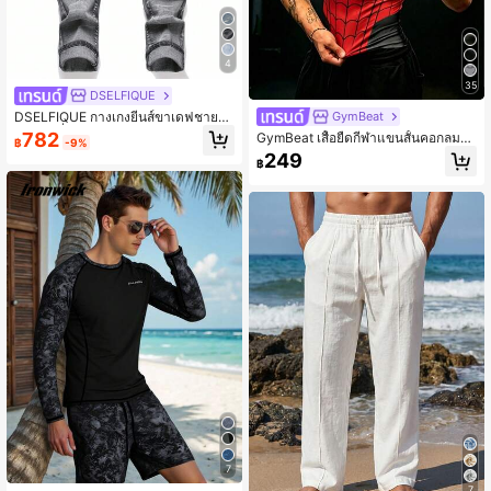
4
35
DSELFIQUE
DSELFIQUE กางเกงยีนส์ขาเดฟชายแ
GymBeat
บบสกินนี่ฉีกขาด, กางเกงยีนส์ขาลาย ข
782
GymBeat เสื้อยืดกีฬาแขนสั้นคอกลมลา
฿
-9%
นาดกระชับเรียว สีเทาอ่อนยาว, สำหรับ
ยใยแมงมุมพิมพ์สีตัดกันสำหรับผู้ชาย, ฟิ
249
ของขวัญสามี/แฟน
฿
ตเนส
7
7