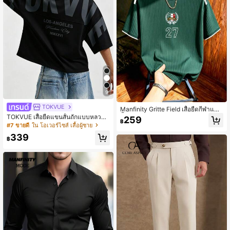
9
TOKVUE
Manfinity Gritte Field เสื้อยืดกีฬาแขน
สั้นผู้ชาย ลายพิมพ์ตราสัญลักษณ์และตัว
TOKVUE เสื้อยืดแขนสั้นถักแบบหลวม
259
฿
เลข ขอบตัดสี สไตล์ลำลองฤดูร้อน สำหรั
สำหรับผู้ชาย สไตล์ลำลอง ลายแพตช์เวิ
#7 ขายดี
ใน โอเวอร์ไซส์ เสื้อผู้ชาย
บฟุตบอล ยิม และวันหยุด
ร์ก เหมาะสำหรับแฟชั่นสตรีทในฤดูร้อน
339
฿