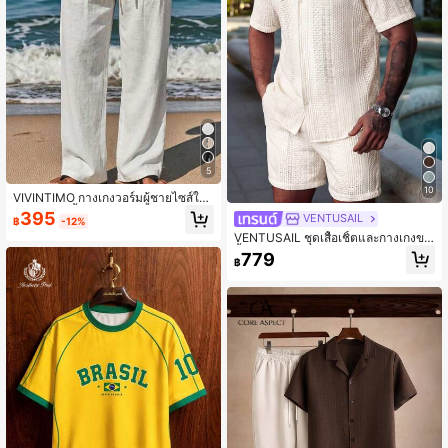
5
10
VIVINTIMO กางเกงวอร์มผู้ชายไซส์ให
ญ่ ลำลอง สีพื้น เอวรูดเชือก มีกระเป๋า สำ
395
VENTUSAIL
฿
-12%
หรับวันหยุด
VENTUSAIL ชุดเสื้อเชิ้ตและกางเกงขา
สั้นสำหรับผู้ชาย, สำหรับวันหยุดพักผ่อน,
779
฿
มีกระดุมด้านหน้า, แบบกลวง