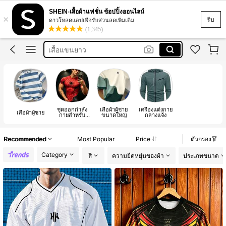
กางเกง
SHEIN-เสื้อผ้าแฟชั่น ช้อปปิ้งออนไลน์
×
เสื้อกล้าม
รับ
ดาวโหลดแอปเพื่อรับส่วนลดเพิ่มเติม
(1,345)
เสื้อแขนยาว
sumwon
fevercity
กางเกง
เสื้อกล้าม
ชุดออกกำลัง
เสื้อผ้าผู้ชาย
เครื่องแต่งกาย
เสื้อผ้าผู้ชาย
กายสำหรับ
ขนาดใหญ่
กลางแจ้ง
ผู้ชาย
Recommended
Most Popular
Price
ตัวกรอง
Category
สี
ความยืดหยุ่นของผ้า
ประเภทขนาด