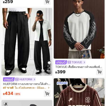
259
฿
รับยิม
TOKVUE
TOKVUE เสื้อยืดแขนยาวลำลองพิมพ์ล
ายตัวอักษรดอกไม้สีตัดกันขาวดำมาให
399
฿
12
ม่สำหรับผู้ชายฤดูใบไม้ผลิ/ฤดูร้อน
HUEFORM
HUEFORM กางเกงขายาวทรงโค้งสำห
รับผู้ชาย, กางเกงลำลองสไตล์เรโทร เห
#7 ขายดี
ใน สไตล์แคชชวล - มินิมอล กางเกงผู้ชาย
มาะสำหรับใส่ในบ้าน, เดินทาง, ทรงหล
434
วมสบาย
฿
-21%