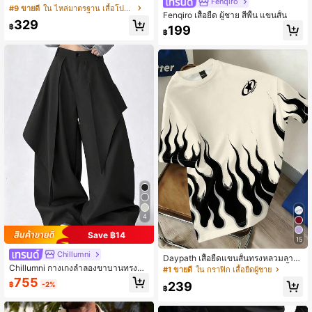
Fenqiro
ชาย, แบบทางการ
#9 ขายดี
ใน ไหล่มาตรฐาน เสื้อโปโลผู้ชาย
Fenqiro เสื้อยืด ผู้ชาย สีพื้น แขนสั้น
329
฿
199
฿
4
Save ฿14
15
Chillumni
Daypath เสื้อยืดแขนสั้นทรงหลวมลายเ
Chillumni กางเกงลำลองขาบานทรงหล
ปลวไฟสไตล์อเมริกัน สไตล์สตรีท! เสื้อยื
#1 ขายดี
ใน กราฟิก เสื้อยืดผู้ชาย
วมสำหรับผู้ชาย, ใส่ได้หลากหลายสไตล์
ดลายเปลวไฟอเมริกัน ปลดปล่อยทัศนค
755
239
฿
-2%
สำหรับสตรีทแวร์, ชุดลำลองประจำวัน,
ติที่ไร้ขีดจำกัด แสดงออกถึงความเป็นตั
฿
เที่ยววันหยุดสุดสัปดาห์, เทศกาลดนตรี,
วของตัวเอง วันหยุด
งานสังสรรค์ กางเกงตัวนี้เป็นไอเท็มที่จำ