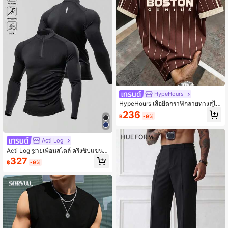
HypeHours
HypeHours เสื้อยืดกราฟิกลายทางสไต
ล์ฟุตบอลบอสตัน 23 สำหรับผู้ชาย, เสื้อ
236
฿
-9%
กีฬาแบบวินเทจลำลอง, เหมาะสำหรับส
ตรีท, ประจำวัน, การเดินทาง & การออก
ไปเที่ยว, เหมาะสำหรับผู้ชาย, ผู้หญิง, วั
ยรุ่น & นักเรียน, วันหยุด
Acti Log
Acti Log ชายเพื่อนสไตล์ ครึ่งซิปแขนร
าเกลลัน เสื้อแจ็คเก็ตกีฬาแบบเรียบง่าย
327
฿
-9%
แขนยาว เสื้อแจ็คเก็ตออกกำลังกาย พอ
ดีตัว เสื้อเชิ๊ตฤดูใบไม้ร่วง