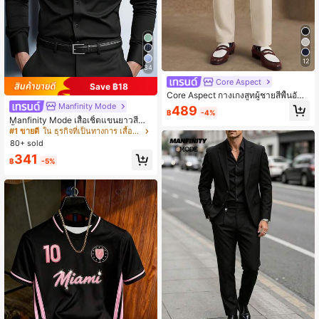
12
34
Core Aspect
Save ฿18
Core Aspect กางเกงสูทผู้ชายสีพื้นอัดพ
ลีทมีกระเป๋า สไตล์ลำลองอเนกประสงค์
Manfinity Mode
489
฿
-4%
สำหรับใส่ไปทำงานและธุรกิจ แบบทาง
Manfinity Mode เสื้อเชิ้ตแขนยาวสีดำ
การ
พื้นเรียบสำหรับผู้ชาย สไตล์ธุรกิจลำลอง
#1 ขายดี
ใน ธุรกิจที่เป็นทางการ เสื้อเชิ้ตผู้ชาย
แบบเบสิกสำหรับฤดูหนาว คอตั้ง ติดกร
80+ sold
ะดุม เสื้อเชิ้ตทางการสไตล์ Old Money
341
สำหรับฤดูใบไม้ร่วง สำหรับการเดินทาง
฿
-5%
ไปทำงานและงานพิธีการ