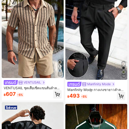
เป็นและใช้งานได้หลากหลายในตู้เสื้อผ้
าของผู้ชาย ทำให้เป็นของขวัญที่ดีสำหรั
บแฟนหรือสามี ขากว้าง
5
12
VENTUSAIL
Manfinity Mode
VENTUSAIL ชุดเสื้อเชิ้ตแขนสั้นลำลอง
Manfinity Mode กางเกงขายาวลำลอง
ลายตารางหมากรุกถักสำหรับผู้ชายและ
607
ทรงตรงจับจีบสีพื้นสำหรับผู้ชาย, กางเก
493
฿
-5%
กางเกงขาสั้นเอวยางยืดสีพื้น
฿
-5%
งเดรสสีดำสำหรับผู้ชาย, กางเกงเดรสทร
งสลิมฟิตสำหรับผู้ชาย, ฤดูใบไม้ร่วง