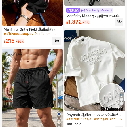
Manfinity Mode
Manfinity Mode ชุดสูทผู้ชายทรงสลิม
ฟิต สีดำหรูหรา 2 ชิ้น เสื้อเบลเซอร์และก
1,372
฿
-4%
างเกง สำหรับงานเลี้ยงค่ำ ธุรกิจฤดูใบไ
ม้ร่วง งานแต่งงาน สไตล์ Old Money ค
Manfinity Gritte Field เสื้อยืดกีฬาแขน
ลาสสิกสีเข้ม สำหรับพิธีการ
สั้นคอกลมพิมพ์ตัวอักษรและตัวเลขสำห
#3 ได้รับคะแนนสูงสุด
ใน เสื้อกล้ามผู้ชาย
รับผู้ชาย, ฟิตเนส
215
฿
-20%
9
Daypath เสื้อยืดคอกลมแขนสั้นพิมพ์ลา
ยตัวอักษรสีพื้นสำหรับผู้ชาย, ฤดูร้อน
#4 ขายดี
ใน ฤดูใบไม้ผลิ/ฤดูใบไม้ร่วง เสื้อยืดผู้ชาย
100+ sold
23