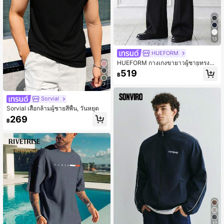
13
HUEFORM
HUEFORM กางเกงขายาวผู้ชายทรงหล
วมขาบานสไตล์วินเทจสีดำแฟชั่นสำหรั
519
฿
บใส่ไปทำงาน เหมาะสำหรับฤดูร้อน สไ
ตล์ Old Money
7
Sorvial
Sorvial เสื้อกล้ามผู้ชายสีพื้น, วันหยุด
269
฿
17