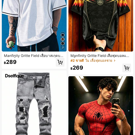
21
Manfinity Gritte Field เสื้อบาสเกตบอ
Manfinity Gritte Field เสื้อฟุตบอลแข
ลแขนสั้นคอวีลายทางสีบล็อกแฟชั่นสำ
นสั้นลายเรขาคณิตสำหรับผู้ชาย
#2 ขายดี
ใน เสื้อฟุตบอลชาย
289
฿
หรับผู้ชาย
269
฿