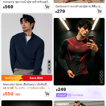
Ironwick ชุดว่ายน้ำผู้ชายสำหรับฤดูร้อ
นและวันหยุดพักผ่อน แขนแร็กแลนแบบ
569
Genlund กางเกงลำลองผู้ชาย สีพื้น เอว
฿
ต่อผ้า ป้องกันผื่น
รูดเชือก มีกระเป๋า สำหรับใส่เที่ยวพักผ่อ
279
฿
น วันหยุด
20
Save ฿99
19
Marcello Vane เสื้อกันหนาวถักซิปขึ้นแ
บบเรียบง่ายสไตล์ผู้ชาย เหมาะสำหรับฤ
#8 ขายดี
ใน ธุรกิจ - การเดินทางเพื่อธุรกิจ เสื้อถักผู้ชาย
249
฿
ดูใบไม้ร่วง/ฤดูหนาว คอตั้ง เสื้อถักผู้ชาย
550
เสื้อกันหนาวซิปครึ่งตัวผู้ชาย เสื้อกันหน
฿
-15%
GymBeat
าวผู้ชาย