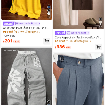
16
Aesthetic Post
Aesthetic Post เสื้อยืดฟุตบอลบราซิลวิ
นเทจสีเหลือง,ฤดูร้อน,สตรีทแวร์,วันหยุ
#1 ขายดี
ใน สตรีท เสื้อยืดผู้ชาย
Core Aspect
ด,พิมพ์หมายเลข 10 อเมริกันบราซิล เสื้
100+ sold
Core Aspect ชุดเสื้อเชิ้ตแขนสั้นคอวีผ้
อกีฬาแฟชั่นกราฟิกสำหรับผู้ชายและผู้ห
201
าทอและกางเกงผ้าลินินสำหรับผู้ชาย สไ
ญิง,ใหม่,ฟุตบอล
#6 ขายดี
ใน ปม เสื้อเชิ้ตผู้ชาย
฿
-33%
ตล์สบายๆ ฤดูร้อน Old Money ชุดแต่ง
636
ตัวที่สบาย...
฿
-5%