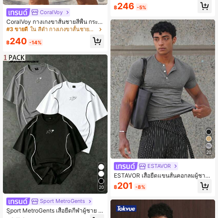
246
฿
-5%
CoralVoy
CoralVoy กางเกงขาสั้นชายสีพื้น กระเป๋
าเฉียง เอวรูดเชือก ลำลองชายหาด กาง
#3 ขายดี
ใน สีดำ กางเกงขาสั้นชายหาดสำหรับผู้ชาย
เกงว่ายน้ำชายสีดำ กางเกงขาสั้นชายห
240
าดชาย วันหยุด
฿
-14%
20
ESTAVOR
ESTAVOR เสื้อยืดแขนสั้นคอกลมผู้ชาย
ฤดูร้อน ลำลอง ทรงเข้ารูป สลิมฟิต ไซส์
201
฿
-8%
20
มาตรฐาน สีเทา สีพื้น
Sport MetroGents
Sport MetroGents เสื้อยืดกีฬาผู้ชาย 1
ชิ้น แต่งขอบสีตัดกัน พิมพ์ลายดาว สำห