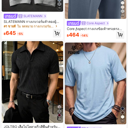
11
23
SLATEMANN
SLATEMANN กางเกงวอร์มลำลองผู้ชา
Core Aspect
ยพิมพ์ลายตัวอักษร ทรงหลวม เอวยางยื
#1 ขายดี
ใน จดหมาย กางเกงวอร์มผู้ชาย
Core Aspect กางเกงข้อเท้าทรงตรงลำ
ดพร้อมเชือกผูก
645
ลองสีพื้นสำหรับผู้ชาย ไม่มีห่วงเข็มขัด
464
฿
-5%
฿
-14%
22
32
JOLTRO เสื้อโปโลลายริ้วสีพื้นสำหรับผู้