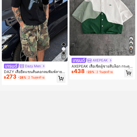
4
19
AXEPEAK
Dazy Men
AXEPEAK เสื้อเชิ้ตผู้ชายสีบล็อก กระดุม
438
แถวเดียว ลำลอง อเนกประสงค์ สำหรับใ
DAZY เสื้อยืดแขนสั้นคอกลมพิมพ์ลายตั
฿
-23%
2 วันสุดท้าย
ส่ประจำวันและการเดินทาง
273
วอักษรสำหรับผู้ชาย สไตล์ลำลองอเนกป
฿
-28%
2 วันสุดท้าย
ระสงค์ ใส่ได้ทุกวัน เสื้อยืดกราฟิกฤดูร้อ
นสำหรับผู้ชาย