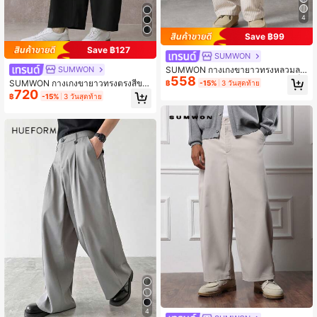
4
Save ฿99
Save ฿127
SUMWON
SUMWON กางเกงขายาวทรงหลวมลา
SUMWON
558
ยทางขากว้างพร้อมเชือกผูก,ลายทาง |
SUMWON กางเกงขายาวทรงตรงสีขา
฿
-15%
3 วันสุดท้าย
สไตล์สปอร์ต | โดดเด่นด้วยการออกแบ
720
ว กางเกงชิโน่ทรงคลาสสิกผ้าทวิลลำลอ
฿
-15%
3 วันสุดท้าย
บโลโก้ปัก | ผ้าใส่สบายและระบายอากา
ง,สไตล์ขายดี INS,สมบูรณ์แบบ ,S,ผ้าห
ศได้ดี
นานุ่มสบาย ,อบอุ่นสูงสุด
4