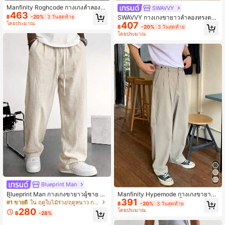
Manfinity Roghcode กางเกงลำลองข
SWAVVY
463
ากว้างทรงหลวมดีไซน์จับจีบสองหัวเข็ม
฿
-20%
3 วันสุดท้าย
SWAVVY กางเกงขายาวลำลองทรงตรง
ขัด สไตล์สตรีทสำหรับผู้ชาย, ไอเท็มอเน
โดยประมาณ
407
เอวยางยืดเรียบง่ายสำหรับผู้ชาย, กางเก
฿
-20%
3 วันสุดท้าย
กประสงค์สำหรับ INS: เหมาะสำหรับใส่เ
งสแล็คทรงหลวมสำหรับพักผ่อนยาวๆ,
โดยประมาณ
ที่ยวสตรีท, ลำลองประจำวัน, ออกนอกบ้
สำหรับเป็นของขวัญให้สามี, แฟน
านช่วงสุดสัปดาห์, เทศกาลดนตรี, งานสั
งสรรค์ และโอกาสทางสังคมอื่นๆ ของค
นหนุ่มสาว กางเกงตัวนี้เป็นไอเท็มอเนก
ประสงค์ที่ขาดไม่ได้ในตู้เสื้อผ้าของผู้ชา
ย และเป็นของขวัญที่ดีเยี่ยมสำหรับแฟน
หรือสามี ขากว้าง
Blueprint Man
Blueprint Man กางเกงขายาวผู้ชาย 1
Manfinity Hypemode กางเกงขายาว
391
ชิ้น สีแอปริคอต เอวรูดขาตรง ผ้าลินินเที
ลำลองทรงหลวมจับจีบสีพื้นสำหรับผู้ชา
#1 ขายดี
ใน ฤดูใบไม้ร่วง/ฤดูหนาว กางเกงผู้ชาย
฿
-20%
3 วันสุดท้าย
ยม น้ำหนักเบา ระบายอากาศได้ดี นุ่มส
ย กางเกงสแล็คทรงหลวมใส่สบายสำหรั
280
โดยประมาณ
฿
-28%
บาย เป็นมิตรต่อผิว ไม่เหงื่อ ไม่เป็นขุย
บวันหยุดพักผ่อน ของขวัญสำหรับสามี
ดูแลง่าย สไตล์แฟชั่นลำลองสดใส Old
แฟนหนุ่ม สำหรับฤดูใบไม้ร่วง