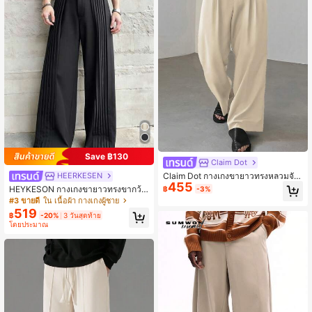
Save ฿130
Claim Dot
Claim Dot กางเกงขายาวทรงหลวมจับ
HEERKESEN
455
จีบเอวพับได้สำหรับผู้ชาย สำหรับฤดูใบ
HEYKESON กางเกงขายาวทรงขากว้า
฿
-3%
ไม้ร่วง
งสีดำสำหรับผู้ชาย ดีไซน์อัดพลีท สไตล์
#3 ขายดี
ใน เนื้อผ้า กางเกงผู้ชาย
สตรีท
519
฿
-20%
3 วันสุดท้าย
โดยประมาณ