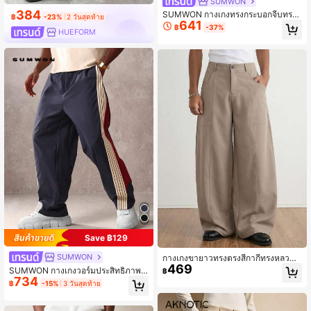
SUMWON
384
SUMWON กางเกงทรงกระบอกจีบทรง
฿
-23%
2 วันสุดท้าย
641
หลวมพอดีตัว กางเกงลำลองสำหรับใส่
฿
-37%
HUEFORM
ทำงานในออฟฟิศ สไตล์คลาสสิกหรูหรา
ทันสมัย คอลเลกชันฤดูใบไม้ผลิและฤดูใ
บไม้ร่วง
Save ฿129
SUMWON
กางเกงขายาวทรงตรงสีกากีทรงหลวม
469
ลำลองสำหรับผู้ชาย สไตล์มินิมอลอเมริกั
SUMWON กางเกงวอร์มประสิทธิภาพร
฿
น ใส่ได้หลากหลายสำหรับการเดินทาง
734
ะดับพรีเมียมพร้อมแถบด้านข้าง, เอวยา
฿
-15%
3 วันสุดท้าย
งยืด, ทรงหลวม, สำหรับการฝึกซ้อม, ออ
กกำลังกาย, วิ่งจ็อกกิ้ง, ไลฟ์สไตล์แอคที
ฟ, กางเกงกันลม