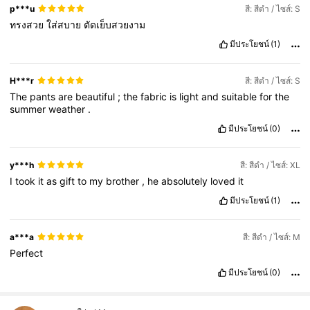
p***u
สี: สีดำ / ไซส์: S
ทรงสวย
ใส่สบาย
ตัดเย็บสวยงาม
มีประโยชน์
(1)
H***r
สี: สีดำ / ไซส์: S
The
pants
are
beautiful
;
the
fabric
is
light
and
suitable
for
the
summer
weather
.
มีประโยชน์
(0)
y***h
สี: สีดำ / ไซส์: XL
I
took
it
as
gift
to
my
brother
,
he
absolutely
loved
it
มีประโยชน์
(1)
a***a
สี: สีดำ / ไซส์: M
Perfect
มีประโยชน์
(0)