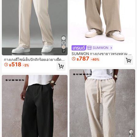
SUMWON
7
SUMWON กางเกงขายาวทรงหลวม ข
787
าบาน ดีเทลตะเข็บ ใส่สบายๆ ลำลอง ใส่
กางเกงดีไซน์เย็บปักถักร้อยเอวยางยืด
฿
-40%
ได้ทุกวัน ทำงานออฟฟิศ สไตล์ฤดูใบไม้
518
สำหรับผู้ชาย, ฤดูใบไม้ร่วง
฿
-2%
ร่วง/ฤดูหนาว