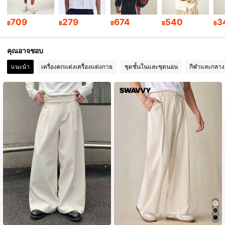
1M ผู้ติดตาม
4.90
709
279
674
540
3
฿
฿
฿
฿
฿
1M ผู้ติดตาม
4.90
คุณอาจชอบ
แนะนำ
เครื่องตกแต่งเครื่องแต่งกาย
ชุดชั้นในและชุดนอน
กีฬาและกลาง
1M ผู้ติดตาม
4.90