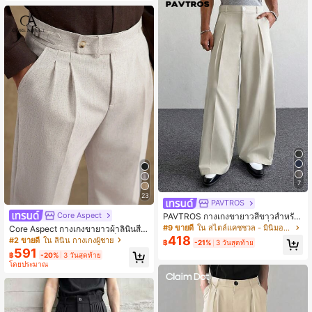
Money สำหรับวันพักผ่อน ใส่ไปทำงาน
ประจำวัน ใส่เล่นอยู่บ้าน และเป็นของข
วัญสำหรับผู้ชาย
7
23
PAVTROS
Core Aspect
PAVTROS กางเกงขายาวสีขาวสำหรับ
ผู้ชาย, ทรงหลวม, กางเกงแฟชั่นอเนกป
#9 ขายดี
ใน สไตล์แคชชวล - มินิมอล กางเกงผู้ชาย
Core Aspect กางเกงขายาวผ้าลินินสีพื้
ระสงค์ทรงขากว้าง
นอัดพลีทสำหรับผู้ชาย มีห่วงเข็มขัด ทร
418
#2 ขายดี
ใน ลินิน กางเกงผู้ชาย
฿
-21%
3 วันสุดท้าย
งขากระบอกตรงลำลอง กางเกงครอปสำ
591
฿
-20%
3 วันสุดท้าย
หรับธุรกิจ
โดยประมาณ