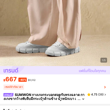
1/5
667
-40%
฿
฿1,112
เซลล์จำกัดเวลา
SUMWON กางเกงกระบอกสอดรับทรงฉลาด กา
4.75
(
36
)
งเกงขากว้างพับจีบมีกระเป๋าด้านข้าง น้ำหนักเบา เ
หมาะสำหรับทำงานอย่างเป็นทางการ ชิ้นล่างอย่าง
หรูหราแบบสบายๆ