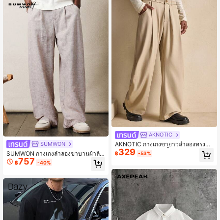
AKNOTIC
SUMWON
AKNOTIC กางเกงขายาวลำลองทรงหล
329
วม ขากว้าง จับจีบ สีพื้น สำหรับผู้ชาย
SUMWON กางเกงลำลองขาบานผ้าลินิ
฿
-53%
757
นทรงหลวมสำหรับผู้ชาย กางเกงขายาว
฿
-40%
ทรงหลวมระบายอากาศได้ดีสำหรับฤดูร้
อน กางเกงชายหาดสำหรับวันหยุดฤดูใ
บไม้ผลิ