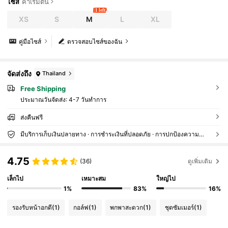
ไซส์
ค่าเริ่มต้น
1 left
XS
S
M
L
XL
คู่มือไซส์
ตรวจสอบไซส์ของฉัน
จัดส่งถึง
Thailand
Free Shipping
ประมาณวันจัดส่ง:
4-7 วันทำการ
ส่งคืนฟรี
มีบริการเก็บเงินปลายทาง · การชำระเงินที่ปลอดภัย · การปกป้องความเป็นส่วนตัว
4.75
(36)
ดูเพิ่มเติม
เล็กไป
เหมาะสม
ใหญ่ไป
1%
83%
16%
รองรับหน้าอกดี
(1)
กอล์ฟ
(1)
พกพาสะดวก
(1)
ชุดซัมเมอร์
(1)