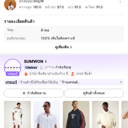
นางแบบใส่อยู่:
M
ความสูง:
181.0
หน้าอก:
87.0
เอว:
81.0
สะโพก:
91.0
รายละเอียดสินค้า
1M ผู้ติดตาม
4.90
วัสดุ:
ผ้าทอ
องค์ประกอบ:
100% เส้นใยสังเคราะห์
1M ผู้ติดตาม
4.90
ดูเพิ่มเติม
1M ผู้ติดตาม
4.90
SUMWON
y***m
กำลังเรียกดู
1M ผู้ติดตาม
4.90
570K ชิ้นที่ขายไปเมื่อเร็วๆ นี้
410K ซื้อซ้ำ
1M ผู้ติดตาม
4.90
ร้านค้านี้ได้รับเลือกให้เป็น
「ร้านเทรนด์」
กำลังติดตาม
ดูสินค้าทั้งหมด
1M ผู้ติดตาม
4.90
1M ผู้ติดตาม
4.90
1M ผู้ติดตาม
4.90