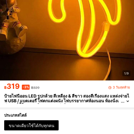
1/9
319
-3%
3 วันสุดท้าย
฿
฿329
ป้ายไฟนีออน LED รูปกล้วย สีเหลือง & สีขาว สองสีเรืองแสง แหล่งจ่ายไ
ฟ USB / แบตเตอรี่ ไฟตกแต่งผนัง ไฟบรรยากาศห้องนอน ห้องนั่งเ
ล่น ปาร์ตี้ ไฟกลางคืน ของตกแต่งบ้าน
ประเภทสไตล์
ขนาดเดียวใช้ได้กับทุกคน