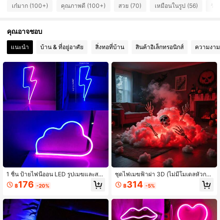
224 ผู้ติดตาม
4.70
เก๋มาก (100+)
คุณภาพดี (100+)
สวย (70)
เหมือนในรูป (56)
รัก
224 ผู้ติดตาม
4.70
คุณอาจชอบ
แนะนำ
บ้าน & ที่อยู่อาศัย
สิ่งทอที่บ้าน
สินค้าอิเล็กทรอนิกส์
ความงาม
224 ผู้ติดตาม
4.70
224 ผู้ติดตาม
4.70
224 ผู้ติดตาม
4.70
224 ผู้ติดตาม
4.70
224 ผู้ติดตาม
4.70
1 ชิ้น ป้ายไฟนีออน LED รูปเมฆและสา
ชุดไฟเมฆฟ้าผ่า 3D (ไม่มีโมเดลหัวกะโ
ยฟ้า ตกแต่งผนัง ขนาดเมฆประมาณ 3
หลก) พร้อมซิงค์เพลง เหมาะสำหรับฮาโ
176
314
฿
-20%
฿
-5%
0x19 ซม. 11.8x7.4 นิ้ว ใช้แบตเตอรี่หรื
ลวีน/คริสต์มาส และธีมวันหยุดอื่นๆ ไฟส
อ USB เหมาะสำหรับการตกแต่งงานปา
ร้างบรรยากาศช่วยเพิ่มผลการตกแต่ง ห้
ร์ตี้ งานแต่งงาน บาร์ แคมปิ้ง วันเกิด กา
องนั่งเล่น ห้องนอน
รขอแต่งงาน วันครบรอบ การจบการศึก
ษา ห้องเกม วันวาเลนไทน์ วันแม่ วันเด็