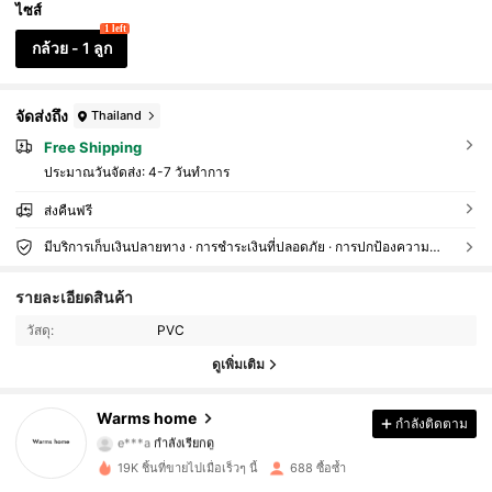
ไซส์
1 left
กล้วย - 1 ลูก
จัดส่งถึง
Thailand
Free Shipping
ประมาณวันจัดส่ง:
4-7 วันทำการ
ส่งคืนฟรี
มีบริการเก็บเงินปลายทาง · การชำระเงินที่ปลอดภัย · การปกป้องความเป็นส่วนตัว
รายละเอียดสินค้า
224 ผู้ติดตาม
4.70
วัสดุ:
PVC
224 ผู้ติดตาม
4.70
ดูเพิ่มเติม
224 ผู้ติดตาม
4.70
Warms home
กำลังติดตาม
e***a
กำลังเรียกดู
224 ผู้ติดตาม
4.70
19K ชิ้นที่ขายไปเมื่อเร็วๆ นี้
688 ซื้อซ้ำ