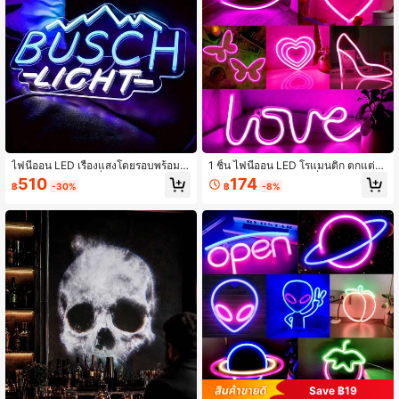
ก คริสต์มาส และการตกแต่งวันหยุดอื่น
ๆ รวมถึงของขวัญเซอร์ไพรส์
ไฟนีออน LED เรืองแสงโดยรอบพร้อมตั
1 ชิ้น ไฟนีออน LED โรแมนติก ตกแต่งผ
วอักษร "BUSCH" ที่ออกแบบใหม่ มีอินเ
นังห้องนอน ใช้แบตเตอรี่หรือ USB เหม
510
174
฿
-30%
฿
-8%
ทอร์เฟซ USB เหมาะสำหรับป้ายโฆษณ
าะสำหรับตกแต่งผนังห้อง ตกแต่งโต๊ะ อุ
า ของตกแต่งวันหยุด การตกแต่งบาร์ แ
ปกรณ์งานแต่งงาน งานครบรอบ ของข
ละบรรยากาศทั่วไป
วัญสำหรับเด็กผู้หญิง ของขวัญวันเกิด วั
นครบรอบ วันวาเลนไทน์ วันแม่ วันเด็ก
คริสต์มาส และการตกแต่งวันหยุดอื่นๆ
(ไม่รวมแบตเตอรี่)
Save ฿19