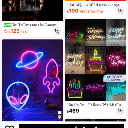
1 ชิ้น ไฟนีออน OPEN ความสว่างสูง, 1
1.7x5.6 นิ้ว/29.8x14.3 ซม., ไฟ LED
190
฿
-9%
3 วันสุดท้าย
สำหรับแขวนหน้าร้านเพื่อดึงดูดความส
นใจมากขึ้น, ใช้แบตเตอรี่หรือ USB, แข
วนผนัง/กระจก, เหมาะสำหรับร้านค้า บ
าร์ โรงแรม ตกแต่งธุรกิจ ตกแต่งงานวัน
โคมไฟโปรเจคเตอร์กะโหลกหมุน
NEW
เกิด ตกแต่งวันหยุด ตกแต่งผนัง วันวาเ
ได้ - ใช้พลังงาน USB, ไฟตกแต่งฮาโล
125
฿
-3%
ลนไทน์ วันแม่ คริสต์มาส
วีนปรับได้สำหรับห้องนอน & ห้องนั่งเล่
น, ของขวัญที่สมบูรณ์แบบ
1ชิ้น ป้ายไฟ LED นีออน ใช้ USB เป็นไ
ฟประดับตกแต่ง เหมาะสำหรับงานปาร์
469
฿
ตี้, ห้องนอน, ห้อง, วันเกิด, ผนัง
1 ชิ้น ไฟนีออน LED ตกแต่งบ้าน รูปเอเ