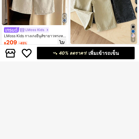
LMoss Kids
LMoss Kids กางเกงยีนส์ขายาวทรงหล
วมสำหรับเด็กผู้หญิง สีน้ำเงิน ตกแต่งโบ
5
209
฿
-45%
ว์ 3 มิติที่เอวด้านหลัง
LMoss Kids
เพิ่มเข้ารถเข็น
40% ลดราคา!
SHEIN LMoss Kids 2 ชิ้น/เซ็ต กางเกง
0-3 Years
ยีนส์เด็กผู้หญิงน่ารักสีน้ำตาลและสีดำท
478
฿
-16%
2 วันสุดท้าย
รงหลวม,เสื้อผ้าฤดูใบไม้ร่วง,เสื้อผ้าฤดูห
นาว,วันหยุดสบายๆและทันสมัย,สไตล์ Y
2K,กางเกงยีนส์ฮาโลวีน,คริสต์มาส
0-3 Years
5