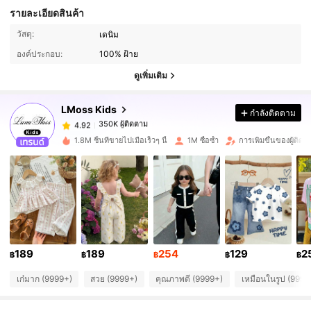
รายละเอียดสินค้า
350K ผู้ติดตาม
4.92
วัสดุ:
เดนิม
องค์ประกอบ:
100% ฝ้าย
350K ผู้ติดตาม
4.92
ดูเพิ่มเติม
LMoss Kids
กำลังติดตาม
350K ผู้ติดตาม
4.92
j***g
จ่าย
1 วันที่ผ่านมา
1.8M ชิ้นที่ขายไปเมื่อเร็วๆ นี้
1M ซื้อซ้ำ
การเพิ่มขึ้นของผู้ติด
350K ผู้ติดตาม
4.92
350K ผู้ติดตาม
4.92
350K ผู้ติดตาม
4.92
189
189
254
129
2
฿
฿
฿
฿
฿
เก๋มาก (9999+)
สวย (9999+)
คุณภาพดี (9999+)
เหมือนในรูป (9999
350K ผู้ติดตาม
4.92