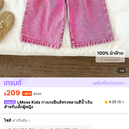
1/8
209
-40%
฿
฿349
LMoss Kids กางเกงยีนส์ทรงหลวมสีน้ำเงิน
4.20
(
5
)
สำหรับเด็กผู้หญิง
ไซส์
ค่าเริ่มต้น