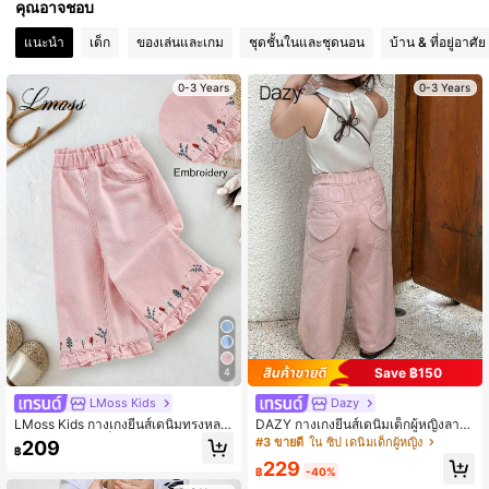
คุณอาจชอบ
350K ผู้ติดตาม
4.92
แนะนำ
เด็ก
ของเล่นและเกม
ชุดชั้นในและชุดนอน
บ้าน & ที่อยู่อาศัย
0-3 Years
0-3 Years
350K ผู้ติดตาม
4.92
350K ผู้ติดตาม
4.92
350K ผู้ติดตาม
4.92
Save ฿150
4
LMoss Kids
Dazy
LMoss Kids กางเกงยีนส์เดนิมทรงหลว
DAZY กางเกงยีนส์เดนิมเด็กผู้หญิงลาย
มลำลองสำหรับเด็กผู้หญิง มีกระเป๋าและ
หัวใจฟอกแบบสบายๆ ทรงหลวมแบบผ่
#3 ขายดี
ใน ซิป เดนิมเด็กผู้หญิง
209
฿
ปักลายดอกไม้
อนคลาย สำหรับเด็กเล็ก
229
฿
-40%