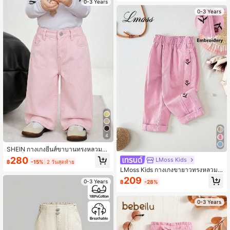
0-3 Years
0-3 Years
4
SHEIN กางเกงยีนส์ขาบานทรงหลวมสำ
หรับเด็กผู้หญิงมีกระเป๋า
280
LMoss Kids
฿
-15%
2 วันสุดท้าย
LMoss Kids กางเกงขายาวทรงหลวมป
ลายสอบผ้าเดนิมสีขากีปักลายดอกไม้สำ
209
0-3 Years
฿
-28%
หรับเด็กผู้หญิง
0-3 Years