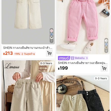
7
SHEIN กางเกงยีนส์ขาบานกระเป๋าสำห
รับเด็กผู้หญิงพร้อมปุ่มเอว
9
213
฿
-11%
2 วันสุดท้าย
Bebeilu
SHEIN กางเกงยีนส์ขายาวเอวยืดหยุ่นแ
0-3 Years
บบสบายๆสำหรับเด็กผู้หญิง
199
฿
0-3 Years