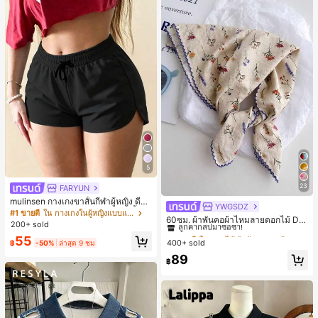
5
23
FARYUN
mulinsen กางเกงขาสั้นกีฬาผู้หญิง ดีไซ
YWGSDZ
#1 ขายดี
ใน ดอกไม้ ผ้าพันคอและผ้าพันคอผู้หญิง
น์ปลายเปิด เอวยืดหยุ่น กางเกงขาสั้น
#1 ขายดี
ใน กางเกงในผู้หญิงแบบแอคทีฟ
ลูกค้ากลับมาซื้อซ้ำ!
60ซม. ผ้าพันคอผ้าไหมลายดอกไม้ Dit
ลำลองกีฬาฤดูร้อน ความยาว 3/4
200+ sold
sy สีเบจ, เครื่องประดับใหม่สำหรับผู้หญิ
#1 ขายดี
#1 ขายดี
ใน ดอกไม้ ผ้าพันคอและผ้าพันคอผู้หญิง
ใน ดอกไม้ ผ้าพันคอและผ้าพันคอผู้หญิง
55
งฤดูใบไม้ผลิ/ฤดูใบไม้ร่วง, ผ้าพันคอผืน
400+ sold
฿
-50%
ล่าสุด 9 ชม
ลูกค้ากลับมาซื้อซ้ำ!
ลูกค้ากลับมาซื้อซ้ำ!
บางอเนกประสงค์หรูหรา
#1 ขายดี
ใน ดอกไม้ ผ้าพันคอและผ้าพันคอผู้หญิง
89
฿
ลูกค้ากลับมาซื้อซ้ำ!