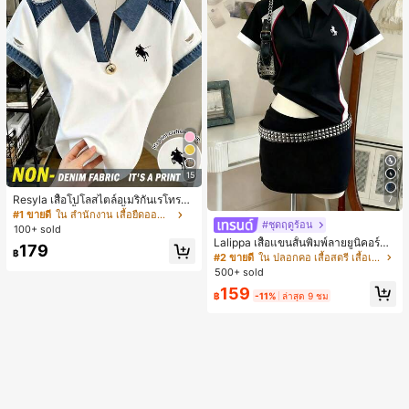
15
Resyla เสื้อโปโลสไตล์อเมริกันเรโทรสำ
7
หรับผู้หญิง, เสื้อยืดแขนสั้นสำหรับผู้หญิ
#1 ขายดี
ใน สำนักงาน เสื้อยืดออฟฟิศ
#ชุดฤดูร้อน
ง, ลายม้า, สไตล์ Y2K, เสื้อโปโลแขนสั้น
100+ sold
แบบคัลเลอร์บล็อกสำหรับผู้หญิง
Lalippa เสื้อแขนสั้นพิมพ์ลายยูนิคอร์นล
179
฿
ายทางสีตัดกันสำหรับผู้หญิง สไตล์วิทย
#2 ขายดี
ใน ปลอกคอ เสื้อสตรี เสื้อเบลาส์ & Tee
าลัย
500+ sold
159
฿
-11%
ล่าสุด 9 ชม