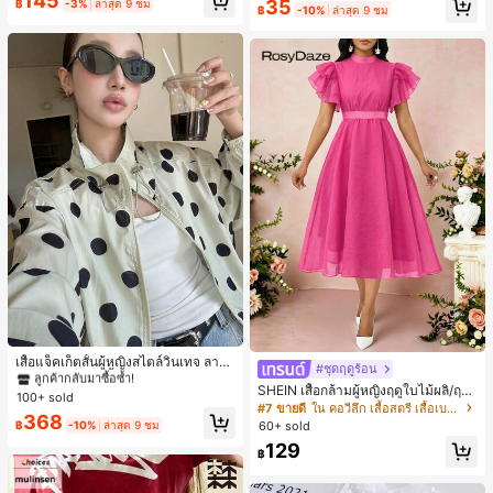
145
เกือบหมดแล้ว!
เกือบหมดแล้ว!
#1 ขายดี
ใน โบโฮ ต่างหูผู้หญิง
35
฿
-3%
ล่าสุด 9 ชม
ดินทาง งานแต่งงาน ปาร์ตี้ วันเกิด ของ
฿
-10%
ล่าสุด 9 ชม
ลูกค้ากลับมาซื้อซ้ำ!
ขวัญคริสต์มาส 2026
เกือบหมดแล้ว!
#1 ขายดี
ใน กระเป๋า เสื้อคลุมลำลอง
ลูกค้ากลับมาซื้อซ้ำ!
เสื้อแจ็คเก็ตสั้นผู้หญิงสไตล์วินเทจ ลายจุ
#ชุดฤดูร้อน
ดขนาดใหญ่ คอตั้ง เอวเข้ารูป แขนพอง
#1 ขายดี
#1 ขายดี
ใน กระเป๋า เสื้อคลุมลำลอง
ใน กระเป๋า เสื้อคลุมลำลอง
SHEIN เสื้อกล้ามผู้หญิงฤดูใบไม้ผลิ/ฤดูร้
ทรงหลวม แฟชั่นอเนกประสงค์ สำหรับใ
100+ sold
ลูกค้ากลับมาซื้อซ้ำ!
ลูกค้ากลับมาซื้อซ้ำ!
อน ใหม่ สไตล์มินิมอลลำลองหรูหรา สีบ
ส่ประจำวันและไปเที่ยวพักผ่อน
#7 ขายดี
ใน คอวีลึก เสื้อสตรี เสื้อเบลาส์ & Tee
#1 ขายดี
ใน กระเป๋า เสื้อคลุมลำลอง
368
ล็อก ลายจุด คอวี แพตช์เวิร์ก ชายระบา
60+ sold
฿
-10%
ล่าสุด 9 ชม
ย แขนกุด ทรงเข้ารูป อเนกประสงค์, เสื้อ
ลูกค้ากลับมาซื้อซ้ำ!
129
ผู้หญิงฤดูใบไม้ผลิ/ฤดูร้อน, เสื้อหรูหราผู้
฿
หญิง, เสื้อเที่ยวพักผ่อนผู้หญิง