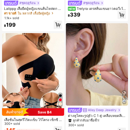
#ชุดฤดูร้อน
#ชุดฤดูร้อน
Lalippa เสื้อยืดผู้หญิงแขนสั้นไหล่ตก ค
Trelyra เดรสสั้นแขนยาวคอวีเว้า
NEW
อวีปกเสื้อ ลายพิมพ์ดิจิทัลลายทาง สไตล์
สีพื้นสำหรับผู้หญิง
#1 ขายดี
ใน หลากสี เสื้อยืดผู้หญิง
339
฿
สปอร์ตแฟชั่นมินิมอล ของขวัญสำหรับเ
1.1k+ sold
พื่อน
199
฿
Alley Deep Jewelry
#1 ขายดี
ใน โบโฮ ต่างหูผู้หญิง
Save ฿4
ลูกค้ากลับมาซื้อซ้ำ!
ต่างหูโลหะรูปตัว C 1 คู่ เคลือบหยดสีเห
เสื้อชั้นในสตรีไร้ตะเข็บ ไร้โครง เซ็กซี่ ด้
ลือง ลายจุดสีน้ำเงิน สไตล์ยุโรปและอเม
เกือบหมดแล้ว!
#1 ขายดี
#1 ขายดี
ใน โบโฮ ต่างหูผู้หญิง
ใน โบโฮ ต่างหูผู้หญิง
านข้างไม่ลื่น แผ่นรองถอดได้ ลายไขว้ห
300+ sold
ริกัน แฟชั่นส่วนตัว หวานและสง่างาม
300+ sold
ลูกค้ากลับมาซื้อซ้ำ!
ลูกค้ากลับมาซื้อซ้ำ!
ลัง ไร้สาย สบายตลอดวัน
สำหรับผู้หญิงและเด็กหญิง สำหรับการเ