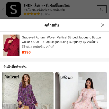
SHEIN-เสื้อผ้าแฟชั่น ช้อปปิ้งออนไลน์
×
รับ
ดาวโหลดแอปเพื่อรับส่วนลดเพิ่มเติม
(1,345)
คล้ายกัน
Graceveil Autumn Woven Vertical Striped Jacquard Button
Collar & Cuff Tie-Up Elegant Long Burgundy ชุดราตรียาว
สีไวท์แดงหม่น/สีเบอร์กันดี
฿396
สินค้าที่คล้ายกัน