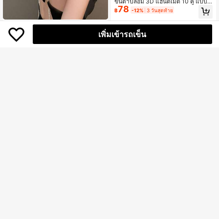
ขนตาปลอม 3D แฮนด์เมด 10 คู่ แบบธ
78
รรมชาติ ทรงกากบาท แถบใส ขนตายา
฿
-12%
3 วันสุดท้าย
ว เหมาะสำหรับแต่งหน้าประจำวันและง
านปาร์ตี้
Friful
เพิ่มเข้ารถเข็น
FRIFUL 1ชิ้น กิ๊บติดผมแฟชั่นประดับโบ
79
ว์สำหรับตกแต่งผม คลิปหนีบผมกิ๊บติดผ
฿
มวันวาเลนไทน์สุดหรู ที่หนีบผม กิ๊บติดผ
ม เครื่องประดับผม, อุปกรณ์การเรียน, วิ
ทยาลัย, ชุดฤดูหนาวสำหรับผู้หญิง, โบว์,
น่ารัก
SHEGLAM
SHEGLAM Longwear Invisible Hold
กาวติดขนตา-Clear เครื่องสำอางแบร
200+ sold
(1000+)
นด์ความงามและเมคอัพสำหรับผู้หญิงแ
119
฿
-30%
ละเด็กผู้หญิง
ขนตาปลอมขนมิ้งค์เทียม 60 ช่อ แบบช่
อเดี่ยว 3D เอฟเฟกต์ธรรมชาติ ติดง่าย
100+ sold