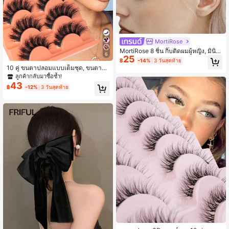
MortiRose
MortiRose 8 ชิ้น กิ๊บติดผมผู้หญิง, มินิม
6
25
อล & หลากหลาย, เหมาะสำหรับใส่ในชี
฿
-14%
3 วันสุดท้าย
วิตประจำวัน, รวมถึงกิ๊บหนีบผม, กิ๊บติด
10 คู่ ขนตาปลอมแบบเต็มชุด, ขนตาสไ
ผม, กิ๊บติดผม, ยังเหมาะสำหรับอุปกรณ์
ตล์รัสเซีย, ขนตา D Curl ฟูฟ่องคล้ายข
ลูกค้ากลับมาซื้อซ้ำ!
การเรียน, เครื่องประดับศีรษะ, เครื่องปร
นมิ้งค์, ขนตา Cat Eye แบบยาว, ขนตา
43
ะดับผมสำหรับผู้หญิง, กิ๊บติดผม
฿
-12%
3 วันสุดท้าย
หนาธรรมชาติ, ขนตาต่อแบบหนา, เครื่
องมือแต่งหน้าจำเป็นสำหรับการเดินทา
ง