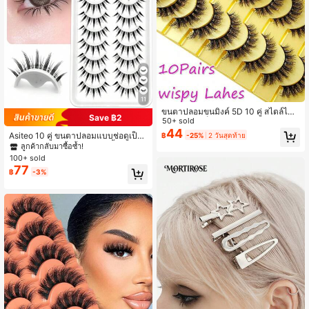
11
ขนตาปลอมขนมิงค์ 5D 10 คู่ สไตล์ไขว้
Save ฿2
หนาแน่น ดูเป็นธรรมชาติแต่โดดเด่น
50+ sold
44
Asiteo 10 คู่ ขนตาปลอมแบบช่อดูเป็น
฿
-25%
2 วันสุดท้าย
ธรรมชาติ, ขนตาใสแบบก้านสั้นพร้อมเ
ลูกค้ากลับมาซื้อซ้ำ!
อฟเฟกต์แต่งหน้าการ์ตูน, เหมาะสำหรับ
100+ sold
การแต่งหน้าสไตล์การ์ตูน, ขนตาปลอม
77
฿
-3%
แบบแผง