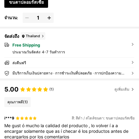
ขนตาปลอมรัสเซีย
จำนวน:
จัดส่งถึง
Thailand
Free Shipping
ประมาณวันจัดส่ง:
4-7 วันทำการ
ส่งคืนฟรี
มีบริการเก็บเงินปลายทาง · การชำระเงินที่ปลอดภัย · การปกป้องความเป็นส่วนตัว
5.00
(1)
ดูเพิ่มเติม
คุณภาพดี
(1)
i***9
สี: สีดำ / สไตล์ขนตา: ขนตาปลอมรัสเซีย
Me
gust
ó
mucho
la
calidad
del
producto
,
lo
volver
í
a
a
encargar
solamente
que
as
í
checar
é
los
productos
antes
de
encargarlos
por
los
comentarios