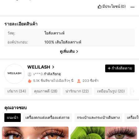
มีประโยชน์
(0)
รายละเอียดสินค้า
82 ผู้ติดตาม
4.74
วัสดุ:
ใยสังเคราะห์
องค์ประกอบ:
100% เส้นใยสังเคราะห์
82 ผู้ติดตาม
4.74
ดูเพิ่มเติม
82 ผู้ติดตาม
4.74
WELILASH
กำลังติดตาม
v***0
กำลังเรียกดู
82 ผู้ติดตาม
4.74
5.1K ชิ้นที่ขายไปเมื่อเร็วๆ นี้
203 ซื้อซ้ำ
82 ผู้ติดตาม
4.74
เก๋มาก (34)
คุณภาพดี (28)
น่ารักมาก (22)
เหมือนในรูป (20)
สวย
82 ผู้ติดตาม
4.74
คุณอาจชอบ
แนะนำ
เครื่องตกแต่งเครื่องแต่งกาย
กระเป๋าและกระเป๋าเดินทาง
เครื่อง
82 ผู้ติดตาม
4.74
82 ผู้ติดตาม
4.74