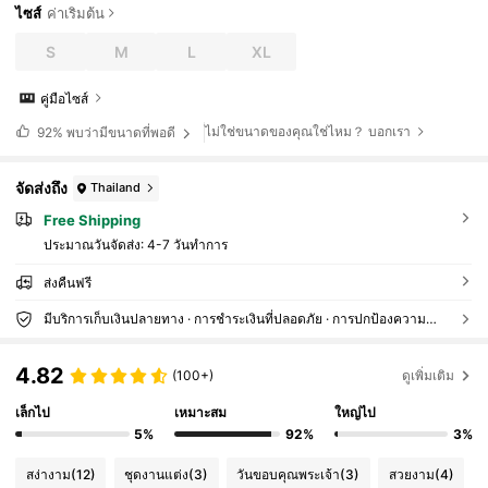
ไซส์
ค่าเริ่มต้น
S
M
L
XL
คู่มือไซส์
ไม่ใช่ขนาดของคุณใช่ไหม？ บอกเรา
92%
พบว่ามีขนาดที่พอดี
จัดส่งถึง
Thailand
Free Shipping
ประมาณวันจัดส่ง:
4-7 วันทำการ
ส่งคืนฟรี
มีบริการเก็บเงินปลายทาง · การชำระเงินที่ปลอดภัย · การปกป้องความเป็นส่วนตัว
4.82
(100+)
ดูเพิ่มเติม
เล็กไป
เหมาะสม
ใหญ่ไป
5%
92%
3%
สง่างาม
(12)
ชุดงานแต่ง
(3)
วันขอบคุณพระเจ้า
(3)
สวยงาม
(4)