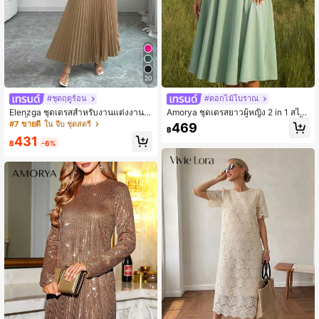
20
#ชุดฤดูร้อน
#ดอกไม้โบราณ
Elenzga ชุดเดรสสำหรับงานแต่งงาน/ง
Amorya ชุดเดรสยาวผู้หญิง 2 in 1 สไต
านเลี้ยงวันเกิด/งานอีเวนต์สำหรับฤดูใบ
ล์เคป ผ้าตาข่ายปักลาย คอกลม แขนสั้น
#7 ขายดี
ใน จีบ ชุดสตรี
469
฿
ไม้ร่วงสำหรับผู้หญิง
สีเขียวอ่อน สำหรับฤดูใบไม้ผลิ/ฤดูใบไม้
431
ร่วง
฿
-6%