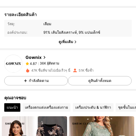
รายละเอียดสินค้า
36K ผู้ติดตาม
4.87
วัสดุ:
เลื่อม
องค์ประกอบ:
91% เส้นใยสังเคราะห์, 9% แปนเด็กซ์
36K ผู้ติดตาม
4.87
ดูเพิ่มเติม
Gownix
36K ผู้ติดตาม
4.87
i***9
จ่าย
1 วันที่ผ่านมา
47K ชิ้นที่ขายไปเมื่อเร็วๆ นี้
51K ซื้อซ้ำ
กำลังติดตาม
ดูสินค้าทั้งหมด
36K ผู้ติดตาม
4.87
คุณอาจชอบ
36K ผู้ติดตาม
4.87
แนะนำ
เครื่องตกแต่งเครื่องแต่งกาย
เครื่องประดับ & นาฬิกา
ชุดชั้นในแ
36K ผู้ติดตาม
4.87