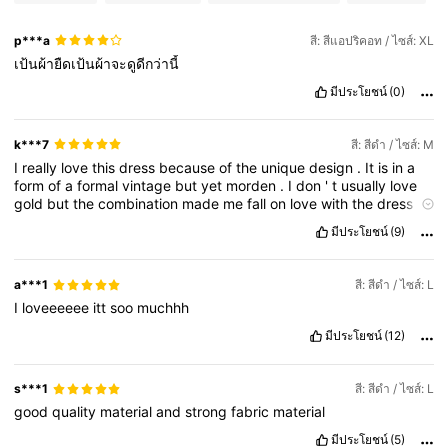
p***a
สี: สีแอปริคอท / ไซส์: XL
เป้นผ้ายืดเป้นผ้าจะดูดีกว่านี้้
มีประโยชน์
(0)
k***7
สี: สีดำ / ไซส์: M
I
really
love
this
dress
because
of
the
unique
design
.
It
is
in
a
form
of
a
formal
vintage
but
yet
morden
.
I
don
'
t
usually
love
gold
but
the
combination
made
me
fall
on
love
with
the
dress
at
an
instant
.
มีประโยชน์
(9)
a***1
สี: สีดำ / ไซส์: L
I
loveeeeee
itt
soo
muchhh
มีประโยชน์
(12)
s***1
สี: สีดำ / ไซส์: L
good
quality
material
and
strong
fabric
material
มีประโยชน์
(5)