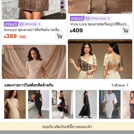
6
Vivie Lora
Vivie Lora ชุดเดรสสตรีคอปกสีพื้นประ
Amorya
ดับลายดอกไม้หรูหราแขนสั้นยาวปานก
409
Amorya ชุดเดรสปาร์ตี้คริสต์มาสเลื่อมก
฿
ลางชุดเดรสกันแดดสำหรับผู้หญิงฤดูร้อ
ลมคอสำหรับผู้หญิง อเนกประสงค์สำหรั
389
น
฿
-35%
บฤดูใบไม้ร่วง/ฤดูหนาว
แสดงรายการในสต็อกที่คล้ายกัน
วิวทั้งหมด
ขออภัย ผลิตภัณฑ์นี้ขายหมดแล้ว
Save ฿255
#ชุดฤดูร้อน