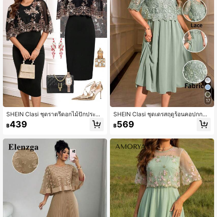
36K ผู้ติดตาม
4.87
36K ผู้ติดตาม
4.87
36K ผู้ติดตาม
4.87
17
36K ผู้ติดตาม
4.87
SHEIN Clasi ชุดราตรีดอกไม้ปักประดับ
SHEIN Clasi ชุดเดรสฤดูร้อนคอปกกลม
แพรวพราว หรูหรา เหมาะสำหรับงานป
แขนกลางลูกไม้สีเขียวหรูหรา
439
569
฿
฿
าร์ตี้และการรวมตัว
36K ผู้ติดตาม
4.87