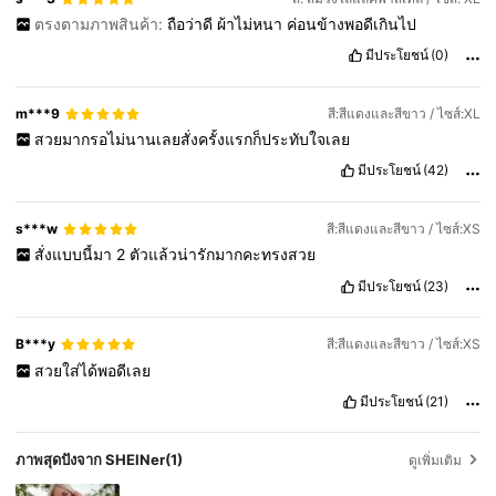
ตรงตามภาพสินค้า:
ถือว่าดี
ผ้าไม่หนา
ค่อนข้างพอดีเกินไป
มีประโยชน์
(0)
m***9
สี:สีแดงและสีขาว / ไซส์:XL
สวยมากรอไม่นานเลยสั่งครั้งแรกก็ประทับใจเลย
มีประโยชน์
(42)
s***w
สี:สีแดงและสีขาว / ไซส์:XS
สั่งแบบนี้มา
2
ตัวแล้วน่ารักมากคะทรงสวย
มีประโยชน์
(23)
B***y
สี:สีแดงและสีขาว / ไซส์:XS
สวยใส่ได้พอดีเลย
มีประโยชน์
(21)
ภาพสุดปังจาก SHEINer
(1)
ดูเพิ่มเติม