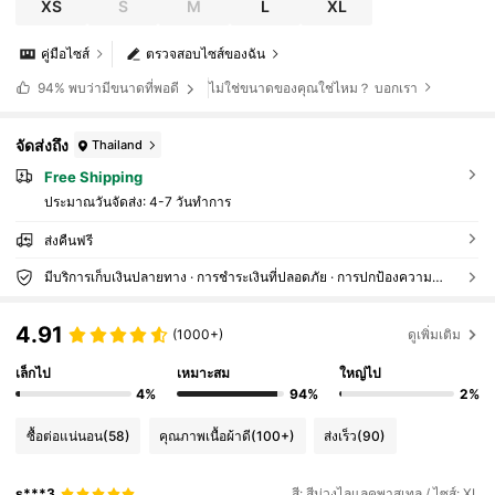
XS
S
M
L
XL
คู่มือไซส์
ตรวจสอบไซส์ของฉัน
ไม่ใช่ขนาดของคุณใช่ไหม？ บอกเรา
94%
พบว่ามีขนาดที่พอดี
จัดส่งถึง
Thailand
Free Shipping
ประมาณวันจัดส่ง:
4-7 วันทำการ
ส่งคืนฟรี
มีบริการเก็บเงินปลายทาง · การชำระเงินที่ปลอดภัย · การปกป้องความเป็นส่วนตัว
4.91
(1000+)
ดูเพิ่มเติม
เล็กไป
เหมาะสม
ใหญ่ไป
4%
94%
2%
ซื้อต่อแน่นอน
(58)
คุณภาพเนื้อผ้าดี
(100+)
ส่งเร็ว
(90)
s***3
สี: สีม่วงไลแลคพาสเทล / ไซส์: XL