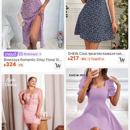
2.4M ผู้ติดตาม
4.91
5
SHEIN Clasi ชุดเดรสแขนพองลายดอก
Breezaya
217
ไม้ คอรูปหัวใจ สำหรับฤดูร้อน
฿
-9%
3 วันสุดท้าย
Breezaya Romantic Ditsy Floral Slit
324
Hem ชุดเดรสผูกโบว์ด้านหน้าสุดหรู
฿
-7%