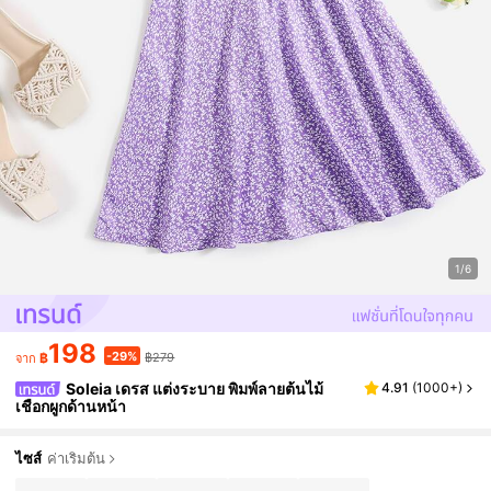
1/6
198
-29%
฿
฿279
จาก
Soleia เดรส แต่งระบาย พิมพ์ลายต้นไม้
4.91
(
1000+
)
เชือกผูกด้านหน้า
ไซส์
ค่าเริ่มต้น