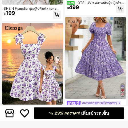
5
LOTSLUV ชุดเดรสสั้นผู้หญิงสำห
NEW
499
รับฤดูร้อน สไตล์หรูหราสำหรับวันพักผ่อ
฿
SHEIN Franclia ชุดสลิปพิมพ์ลายดอกไ
น คอวี แขนระบาย เอวเข้ารูป สีสันสดใ
199
ม้ จับจีบที่อก สำหรับเสื้อผ้าปีใหม่ ชุดผู้ห
฿
ส
ญิงมินิสั้น
5
#เดรสยาวทรงแม็กซี่สุดหรู
EMERY ROSE ชุดเดรสผู้หญิงพิมพ์ลาย
#ชุดฤดูร้อน
379
เพิ่มเข้ารถเข็น
ดอกไม้แขนพอง
29% ลดราคา!
฿
Elenzga ชุดเอวผูกโบว์ไหล่รูปดอกไม้เล็
299
กๆ เอเลินแบบคอแหลม ทำให้สัดส่วนดูเ
฿
พรียว ลายดอกไม้เล็กๆ สวยงาม เหมาะใ
ส่ในชีวิตประจำวันและวันหยุด