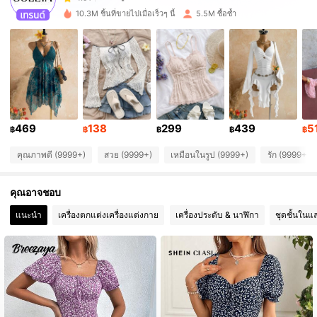
p***3
จ่าย
1 วันที่ผ่านมา
10.3M ชิ้นที่ขายไปเมื่อเร็วๆ นี้
5.5M ซื้อซ้ำ
2.4M ผู้ติดตาม
4.91
2.4M ผู้ติดตาม
4.91
2.4M ผู้ติดตาม
4.91
469
138
299
439
5
฿
฿
฿
฿
฿
คุณภาพดี (9999+)
สวย (9999+)
เหมือนในรูป (9999+)
รัก (9999+)
2.4M ผู้ติดตาม
4.91
คุณอาจชอบ
2.4M ผู้ติดตาม
4.91
แนะนำ
เครื่องตกแต่งเครื่องแต่งกาย
เครื่องประดับ & นาฬิกา
ชุดชั้นในแ
2.4M ผู้ติดตาม
4.91
2.4M ผู้ติดตาม
4.91