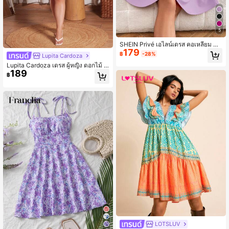
5
SHEIN Privé เอไลน์เดรส คอเหลี่ยม แข
179
นพอง
฿
-28%
Lupita Cardoza
Lupita Cardoza เดรส ผู้หญิง ดอกไม้ ล
189
วดลาย แต่งเข็มขัด แขนระบาย
฿
LOTSLUV