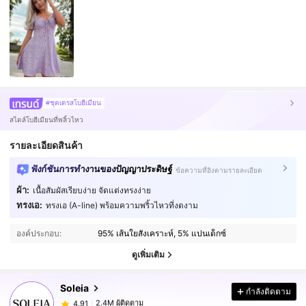
#ชุดเดรสโบฮีเมียน
สไตล์โบฮีเมียนที่พลิ้วไหว
รายละเอียดสินค้า
ฟังก์ชันการทำงานของปัญญาประดิษฐ์
ข้อความที่อิงตามรายละเอียด
ผ้า:
เนื้อสัมผัสเรียบง่าย จัดแต่งทรงง่าย
ทรงเอ:
ทรงเอ (A-line) พร้อมความพริ้วไหวที่งดงาม
2.4M ผู้ติดตาม
4.91
องค์ประกอบ:
95% เส้นใยสังเคราะห์, 5% แปนเด็กซ์
2.4M ผู้ติดตาม
4.91
ดูเพิ่มเติม
Soleia
กำลังติดตาม
2.4M ผู้ติดตาม
4.91