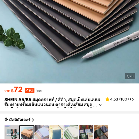
1/28
72
-19%
฿
฿89
จาก
SHEIN A5/B5 สมุดคราฟท์ / สีดำ, สมุดเย็บเล่มแบบเ
4.53
(
100+
)
รียบง่ายพร้อมเส้นแนวนอน ตารางสี่เหลี่ยม สมุด
บันทึกจำนวนมาก สมุดวาดเขียนไม่มีเส้น สมุดบั
นทึกประจำวันสำหรับอุปกรณ์สำนักงานในห้องเรียน
สี: มัลติคัลเลอร์