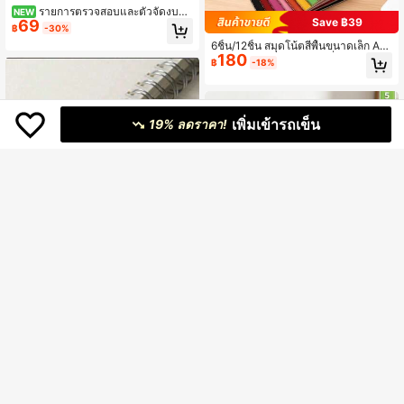
รายการตรวจสอบและตัวจัดงบปร
NEW
Save ฿39
69
ะมาณสำหรับวางแผนงานแต่งงาน - ส
฿
-30%
มุดบันทึกขดลวดสีขาว A5 พร้อมลวดลา
6ชิ้น/12ชิ้น สมุดโน้ตสีพื้นขนาดเล็ก A6/
ยดอกไม้ 86 หน้า มีเส้น 6 ส่วน (รายชื่อ
180
A5, แผ่นบันทึกแบบพกพาที่เรียบง่าย, ห
แขก ผู้จัดงาน ตกแต่ง เครื่องแต่งกาย) -
฿
-18%
น้าในเย็บด้วยสีรุ้ง, เหมาะสำหรับนักเรีย
แบบฟอร์มวางแผนงานแต่งงานสำหรับ
นหรือพนักงานออฟฟิศ, ขนาดเล็ก A6, ส
คู่รัก อุปกรณ์งานแต่งงาน อุปกรณ์การเรี
ะดวกในการพกพา, 30 แผ่น/60 หน้า อุ
ยน
ปกรณ์การเรียน
เพิ่มเข้ารถเข็น
19% ลดราคา!
1ชิ้น/3ชิ้น สมุดโน้ตปก PP ห่วงโลหะพร้
71
อมที่ผูก, 80แผ่น-160หน้า, ขนาด A5, แ
฿
-20%
กนด้านในเส้นแนวนอน, แกนด้านในเส้
4/16 ชิ้น สมุดโน้ตสไตล์สดชื่นหนา 32
นว่าง, มินิมอล, พกพาง่าย, กันน้ำ, เหมา
k, สมุดโน้ต A5, 60 หน้าต่อเล่มรวมปก,
เหลือแค่10ชิ้น
ะสำหรับนักเรียน, ธุรกิจ, กลับไปโรงเรีย
กระดาษคุณภาพสูงเรียบเนียน, เหมาะ
น, อุปกรณ์การเรียน, อุปกรณ์สำนักงาน,
67
฿
-3%
3 วันสุดท้าย
สำหรับไดอารี่, โรงเรียน, สำนักงาน, เครื่
วันวาเลนไทน์, V