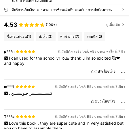
ไม่สามารถคืนหรือเปลี่ยนได้
มีบริการเก็บเงินปลายทาง · การชำระเงินที่ปลอดภัย · การปกป้องความเป็นส่วนตัว
4.53
(100+)
ดูเพิ่มเติม
ซื้อต่อแน่นอน
(1)
ส่งเร็ว
(3)
พกพาง่าย
(7)
เทนนิส
(2)
p***n
สี: มัลติคัลเลอร์ / ไซส์: A5 / ประเภทสไตล์: สีฟ้า
I
can
used
for
the
school
yr
☺️🙏
thank
u
im
so
excited
🥰❤️
and
happy
มีประโยชน์
(8)
m***i
สี: มัลติคัลเลอร์ / ไซส์: B5 / ประเภทสไตล์: สีเขียว
.
حلوييييييين
كتييييييييييييييير
มีประโยชน์
(3)
T***a
สี: มัลติคัลเลอร์ / ไซส์: B5 / ประเภทสไตล์: สีเขียว
Love
this
book
,
they
are
super
cute
and
in
very
satisfied
but
you
do
have
to
assemble
them