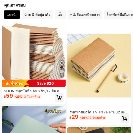
คุณอาจชอบ
92K ผู้ติดตาม
4.87
แนะนำ
บ้าน & ที่อยู่อาศัย
เด็ก
หนังสือและนิตยสาร
โทรศัพท์มือถือแล
92K ผู้ติดตาม
4.87
92K ผู้ติดตาม
4.87
92K ผู้ติดตาม
4.87
7
92K ผู้ติดตาม
4.87
Save ฿20
SHEIN สมุดบันทึกเล็ก 6 ชิ้น/12 ชิ้น กระ
59
ดาษคราฟท์สีน้ำตาลไม่มีเส้น สมุดจดเล็
฿
-25%
3 วันสุดท้าย
92K ผู้ติดตาม
4.87
กๆ สมุดบันทึกจิ๋ว สมุดโน้ต สำหรับโรงเรี
ยน ออฟฟิศ การเดินทาง การเขียน บันทึ
ก วางแผน สมุดเดียรี่ อุปกรณ์เครื่องเขีย
นกลับเข้าเรียน
สมุดพาสปอร์ต TN Traveler's 32 แผ่น
92K ผู้ติดตาม
29
แบบจุด/ว่าง/กระดาษคราฟท์ สำหรับเติ
4.87
฿
-26%
3 วันสุดท้าย
ม สมุดบันทึก อุปกรณ์การเรียน