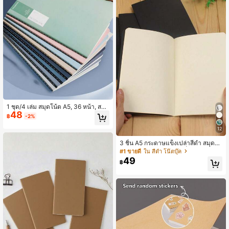
1 ชุด/4 เล่ม สมุดโน้ต A5, 36 หน้า, สมุ
48
ดโน้ตพกพา, แพลนเนอร์มินิมอล, สมุดแ
฿
-2%
บบมีเส้น, เหมาะสำหรับพกพาในกระเป๋
า, สามารถใช้สำหรับจดบันทึก, อุปกรณ์
12
การเรียน, บันทึกการประชุม, งานมอบห
มายของนักเรียน, อุปกรณ์สำนักงาน, สมุ
3 ชิ้น A5 กระดาษแข็งเปล่าสีดำ สมุดโน๊
ดโน้ต, อุปกรณ์กลับไปโรงเรียน
ต กระดาษมินิมอลขนาดเล็ก สำหรับอุป
#1 ขายดี
ใน สีดำ โน๊ตบุ๊ค
กรณ์การเรียน เครื่องเขียน สำนักงาน สเ
49
฿
ก็ตช์ภาพ, 36 แผ่น 72 หน้าต่อเล่ม, สมุด
โน๊ตพกพาสะดวกสำหรับนักเรียนและมือ
อาชีพ