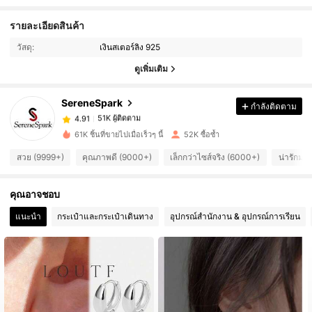
รายละเอียดสินค้า
51K ผู้ติดตาม
4.91
วัสดุ:
เงินสเตอร์ลิง 925
ดูเพิ่มเติม
51K ผู้ติดตาม
4.91
SereneSpark
กำลังติดตาม
51K ผู้ติดตาม
4.91
61K ชิ้นที่ขายไปเมื่อเร็วๆ นี้
52K ซื้อซ้ำ
สวย (9999+)
คุณภาพดี (9000+)
เล็กกว่าไซส์จริง (6000+)
น่ารักมา
51K ผู้ติดตาม
4.91
คุณอาจชอบ
51K ผู้ติดตาม
4.91
แนะนำ
กระเป๋าและกระเป๋าเดินทาง
อุปกรณ์สำนักงาน & อุปกรณ์การเรียน
51K ผู้ติดตาม
4.91
51K ผู้ติดตาม
4.91