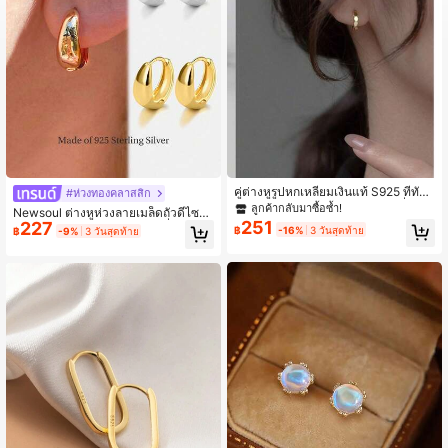
51K ผู้ติดตาม
4.91
51K ผู้ติดตาม
4.91
51K ผู้ติดตาม
4.91
คู่ต่างหูรูปหกเหลี่ยมเงินแท้ S925 ที่ทันส
#ห่วงทองคลาสสิก
มัย ผิวมัน เรียบง่ายและหรูหรา เครื่องปร
ลูกค้ากลับมาซื้อซ้ำ!
Newsoul ต่างหูห่วงลายเมล็ดถั่วดีไซน์เ
51K ผู้ติดตาม
4.91
ะดับ ของขวัญสำหรับผู้หญิง คู่รัก วันเกิด
251
227
อกลักษณ์ 1 คู่ สำหรับผู้หญิง เครื่องประดั
฿
-16%
3 วันสุดท้าย
฿
-9%
3 วันสุดท้าย
วันครบรอบ การเดินทาง
บเงินแท้ 925 ดีไซน์เรียบง่ายและโดดเด่
น ทรงพระจันทร์อวบ เครื่องประดับประ
ณีต เหมาะเป็นของขวัญ