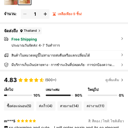
จำนวน:
เหลือเพียง 9 ชิ้น!
จัดส่งถึง
Thailand
Free Shipping
ประมาณวันจัดส่ง:
4-7 วันทำการ
สินค้าในหมวดหมู่นี้ไม่สามารถส่งคืนหรือแลกเปลี่ยนได้
มีบริการเก็บเงินปลายทาง · การชำระเงินที่ปลอดภัย · การปกป้องความเป็นส่วนตัว
4.83
(500+)
ดูเพิ่มเติม
เล็กไป
เหมาะสม
ใหญ่ไป
10%
90%
0%
ซื้อต่อแน่นอน
(5)
ส่งเร็ว
(4)
สวยงาม
(14)
สง่างาม
(11)
m***5
สี: สีทอง / ไซส์: ไซส์เดียว
so
charming
and
cute
..
I
will
order
again
and
its
so
elegant