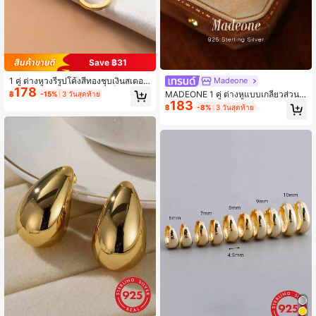
Save ฿31
1 คู่ ต่างหูวงรีรูปโค้งสีทองชุบเงินสเตอร์
Madeone
178
ลิง S925 สไตล์บอฮีเมียนพังก์ร็อก เหมา
MADEONE 1 คู่ ต่างหูแบบเกลียวส่วนบุ
฿
-15%
3 วันสุดท้าย
ะสำหรับผู้หญิง การหมั้น งานแต่งงาน ง
183
คคลมูนสโตน, ทำจากเงินแท้ 925, ละเอี
฿
-8%
3 วันสุดท้าย
านปาร์ตี้สะบัด ปาร์ตี้วินเทจ หรือเดินทา
ยดอ่อนและเล็กกระทัดรัด, เหมาะสำหรับ
งประจำวัน ยังสามารถเป็นของขวัญให้กั
ผู้หญิง, เป็นเครื่องประดับประจำวันที่เห
บเพื่อนสนิท
มาะอย่างยิ่ง