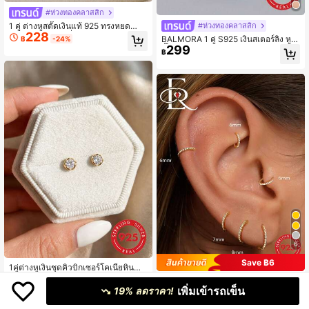
#ห่วงทองคลาสสิก
1 คู่ ต่างหูสตั๊ดเงินแท้ 925 ทรงหยดน้ำ,
#ห่วงทองคลาสสิก
228
เครื่องประดับแฟชั่นอเนกประสงค์, ของ
BALMORA 1 คู่ S925 เงินสเตอร์ลิง หู ส
฿
-24%
ขวัญสำหรับผู้หญิง
299
ตั๊ด สำหรับ ผู้หญิง , หู ห่วง , ต่างหู กระดู
฿
กอ่อน , ทอง โทน , เด็กหญิง ของขวัญ ง
านแต่งงาน การหมั้น เครื่องประดับเจ้าส
าว
6
Save ฿6
1คู่ต่างหูเงินชุดคิวบิกเซอร์โคเนียหินสำ
หรับผู้หญิงMinimalistic & Elegantสไต
#3 ขายดี
ใน เพชร ต่างหูชั้นดี
#80sfemme
ล์
เพิ่มเข้ารถเข็น
209
19% ลดราคา!
฿
EleRunis ต่างหูเงินแท้ 925 ประดับเพช
203
ร คิวบิกเซอร์โคเนีย คลาสสิก 5 มม.-10
฿
-3%