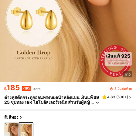
1/10
185
-19%
3 วันสุดท้าย
฿
฿229
ต่างหูสตั๊ดกระดูกอ่อนทรงหยดน้ำหลังแบน เงินแท้ S9
4.83
(
500+
)
25 ชุบทอง 18K ไฮโปอัลเลอร์เจนิก สำหรับผู้หญิ
ง เครื่องประดับหูประณีต 1 คู่
สี: สีทอง