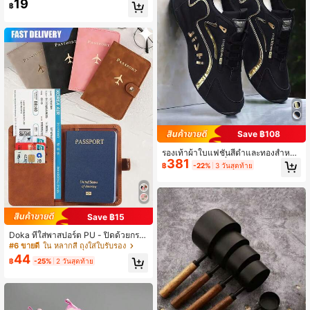
19
฿
ในบ้าน/สำนักงาน/รถยนต์, เหมาะสำหรั
บเครื่องมือตกแต่งบ้าน, สติกเกอร์ไม่เสีย
หาย, สติ๊กเกอร์ติดผนัง
Save ฿108
รองเท้าผ้าใบแฟชั่นสีดำและทองสำหรับ
381
ผู้ชาย - ดีไซน์ข้อต่ำ, อัปเปอร์ทำจาก P
฿
-22%
3 วันสุดท้าย
U ทนทานและพื้นรองเท้า PVC, ซับในผ้
าใส่สบาย, เหมาะสำหรับใส่ลำลอง
Save ฿15
Doka ที่ใส่พาสปอร์ต PU - ปิดด้วยกระ
ดุม, ซับในหนังเทียม, ปกพาสปอร์ตรูปเค
#6 ขายดี
ใน หลากสี ถุงใส่ใบรับรอง
รื่องบิน, อุปกรณ์เสริมสำหรับการเดินทา
44
฿
-25%
2 วันสุดท้าย
งสไตล์มินิมอล - สะดวกสำหรับจัดเก็บเอ
กสารและอุปกรณ์สำหรับการเดินทาง, อุ
ปกรณ์สำหรับวันหยุด, อุปกรณ์จัดระเบีย
บการเดินทาง, กระเป๋าสตางค์สำหรับเดิ
นทาง, ที่ใส่พาสปอร์ต, กระเป๋าสตางค์ใส่