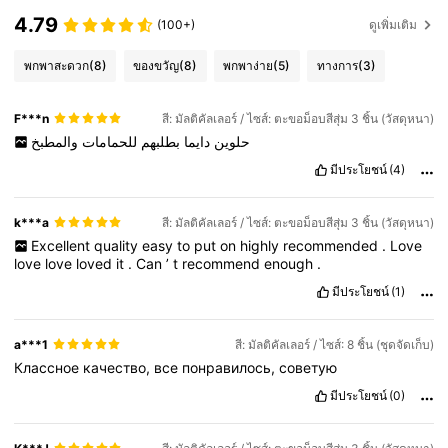
4.79
(100+)
ดูเพิ่มเติม
พกพาสะดวก
(8)
ของขวัญ
(8)
พกพาง่าย
(5)
ทางการ
(3)
F***n
สี: มัลติคัลเลอร์ / ไซส์: ตะขอม็อบสีสุ่ม 3 ชิ้น (วัสดุหนา)
حلوين
دايما
بطلبهم
للحمامات
والمطبخ
มีประโยชน์
(4)
k***a
สี: มัลติคัลเลอร์ / ไซส์: ตะขอม็อบสีสุ่ม 3 ชิ้น (วัสดุหนา)
Excellent
quality
easy
to
put
on
highly
recommended
.
Love
love
love
loved
it
.
Can
’
t
recommend
enough
.
มีประโยชน์
(1)
a***1
สี: มัลติคัลเลอร์ / ไซส์: 8 ชิ้น (ชุดจัดเก็บ)
Классное
качество,
все
понравилось,
советую
มีประโยชน์
(0)