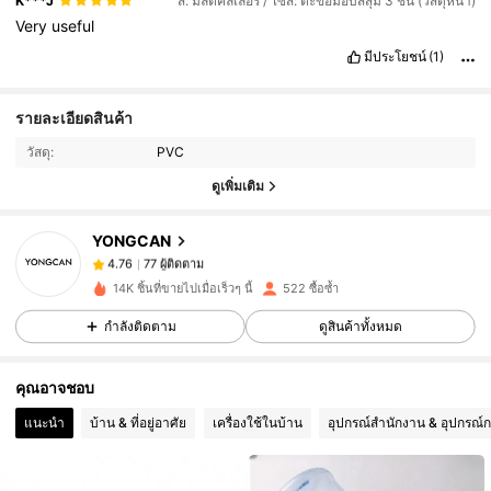
K***J
สี: มัลติคัลเลอร์ / ไซส์: ตะขอม็อบสีสุ่ม 3 ชิ้น (วัสดุหนา)
Very
useful
มีประโยชน์
(1)
77 ผู้ติดตาม
4.76
รายละเอียดสินค้า
วัสดุ:
PVC
77 ผู้ติดตาม
4.76
ดูเพิ่มเติม
YONGCAN
77 ผู้ติดตาม
4.76
t***0
จ่าย
1 วันที่ผ่านมา
14K ชิ้นที่ขายไปเมื่อเร็วๆ นี้
522 ซื้อซ้ำ
77 ผู้ติดตาม
4.76
กำลังติดตาม
ดูสินค้าทั้งหมด
คุณอาจชอบ
77 ผู้ติดตาม
4.76
แนะนำ
บ้าน & ที่อยู่อาศัย
เครื่องใช้ในบ้าน
อุปกรณ์สำนักงาน & อุปกรณ์ก
77 ผู้ติดตาม
4.76