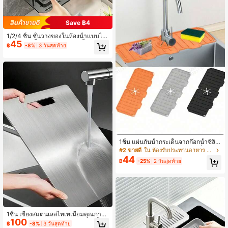
ว เครื่องมือครัว
Save ฿4
1/2/4 ชิ้น ชั้นวางของในห้องน้ำแบบไม่
45
ต้องเจาะ, ชั้นวางของมุมห้องน้ำกันสนิม
฿
-8%
3 วันสุดท้าย
ติดผนัง, ชั้นวางของในห้องน้ำและห้องค
รัวความจุขนาดใหญ่หรูหรา - ชั้นวางข
องในห้องน้ำแบบไม่ต้องเจาะติดผนัง, ส
ะดวกในการเข้าถึงและจัดระเบียบ, เหม
าะสำหรับห้องครัวและบ้าน, เก็บของใช้
ในห้องน้ำ เครื่องสำอาง และสิ่งของเบ็ดเ
ตล็ด
1ชิ้น แผ่นกันน้ำกระเด็นจากก๊อกน้ำซิลิโ
คนหนา, แผ่นรองอ่างล้างจาน; ที่ครอบกั
#2 ขายดี
ใน ห้องรับประทานอาหาร อุปกรณ์ครัว
นน้ำกระเด็นจากก๊อกน้ำ อุปกรณ์ครัว เค
44
฿
-25%
2 วันสุดท้าย
รื่องครัว เครื่องมือห้องครัว
1ชิ้น เขียงสแตนเลสไทเทเนียมคุณภาพ
100
สูงสองด้าน, แผ่นรองเขียง, ป้องกันเชื้อร
฿
-8%
3 วันสุดท้าย