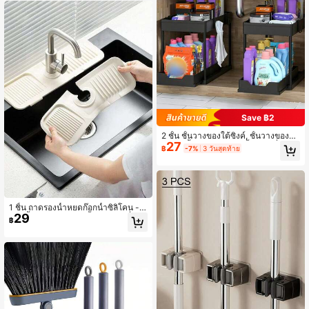
ครอบกันน้ำ อุปกรณ์จำเป็นสำหรับครัวแ
ละบ้าน
Save ฿2
2 ชั้น ชั้นวางของใต้ซิงค์, ชั้นวางของใน
27
ตู้ครัว, ลิ้นชักตะกร้าสองชั้นแบบเลื่อนได
฿
-7%
3 วันสุดท้าย
้, ตะกร้าเก็บของอเนกประสงค์ในห้องน้ำ,
ชั้นวางของ, ของตกแต่งห้องครัว ของข
วัญวันหยุด ของใช้ในครัว อุปกรณ์ห้อง
น้ำ ที่เก็บของในครัว
1 ชิ้น ถาดรองน้ำหยดก๊อกน้ำซิลิโคน - ตั
29
วดักน้ำหยดมือจับก๊อกน้ำซิลิโคน, ที่ใส่ส
฿
บู่ล้างจาน, ที่วางฟองน้ำหลังก๊อกน้ำ, อุป
กรณ์เสริมอ่างล้างจานในครัว, กันน้ำกร
ะเด็น, สามารถตัดแต่งให้พอดีกับขอบแ
คบ, เหมาะสำหรับอ่างล้างหน้า, อ่างล้าง
จานในครัว และชั้นวางจาน