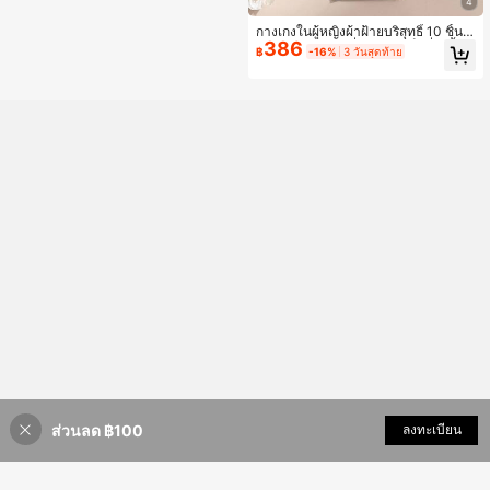
4
กางเกงในผู้หญิงผ้าฝ้ายบริสุทธิ์ 10 ชิ้น,
386
กางเกงในสามเหลี่ยมลูกไม้เซ็กซี่, สีพื้น
฿
-16%
3 วันสุดท้าย
สบาย ระบายอากาศได้ดี กางเกงในกีฬา
ส่วนลด ฿100
เพิ่มเข้ารถเข็น
ลงทะเบียน
18% ลดราคา!