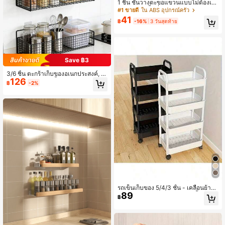
1 ชิ้น ชั้นวางตะขอแขวนแบบไม่ต้องเจ
าะ ประหยัดพื้นที่ เหมาะสำหรับห้องครัว
#1 ขายดี
ใน ABS อุปกรณ์ครัว
ห้องน้ำ และตู้ สามารถแขวนผ้าเช็ดตัว
41
฿
-16%
3 วันสุดท้าย
และผ้าเช็ดจานได้ ติดตั้งง่าย ที่เก็บของ
ในครัว การจัดระเบียบห้องน้ำ ของตกแ
ต่งบ้านสไตล์โมเดิร์น
Save ฿3
3/6 ชิ้น ตะกร้าเก็บของอเนกประสงค์, ชั้
126
นวางของติดผนัง, ชั้นวางแบบมีกาวไม่
฿
-2%
ต้องเจาะ, เหมาะสำหรับจัดระเบียบห้อง
น้ำและห้องครัว, โลหะไม่ก่อให้เกิดอากา
รแพ้, เหมาะสำหรับแชมพู, สบู่ และของ
ใช้จำเป็น
รถเข็นเก็บของ 5/4/3 ชั้น - เคลื่อนย้ายง่
89
าย เหมาะสำหรับห้องครัว ห้องน้ำ ห้องน
฿
อน - กล่องเก็บของสีขาวและดำ เหมาะ
สำหรับห้องครัว ห้องนอน รถเข็นเก็บขอ
งหลายประโยชน์ | ชั้นวางสไตล์โมเดิร์น
| ชั้นวางของแข็งแรง ของขวัญวันฮาโล