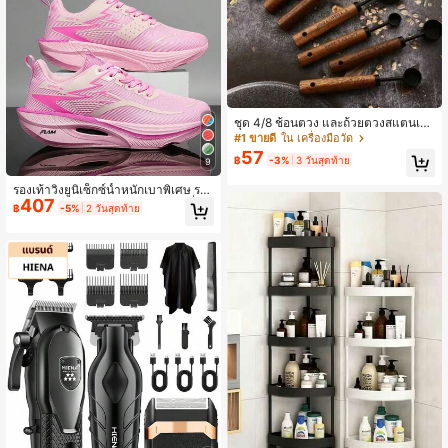
พาสปอร์ต, กระเป๋าสำหรับวันหยุดที่ชาย
หาด, วันหยุดฤดูร้อน, อุปกรณ์เปิดเทอม
ชุด 4/8 ช้อนตวง และถ้วยตวงสแตนเลส
คุณภาพสูงด้ามไม้ - ทนทาน ป้องกันสนิ
#1 ขายดี
ใน เครื่องมือวัด
ม ทำความสะอาดง่าย เหมาะสำหรับกา
57
฿
-3%
3 วันสุดท้าย
9
รทำอาหาร ทำขนม โปรเจกต์ DIY ห้อง
ครัว การเดินทาง การทำกาแฟและชา อุ
รองเท้าวิ่งยูนิเซ็กซ์น้ำหนักเบาพิเศษ ระ
ปกรณ์บาร์เทนเดอร์ เครื่องมือห้องครัว อุ
407
บายอากาศได้ดี รองเท้ากีฬาเบาไม่ลื่น ร
ปกรณ์ห้องครัว มีให้เลือกหลายสีและขน
฿
-5%
2 วันสุดท้าย
องเท้าเดินสบาย เหมาะสำหรับยิม กลาง
าด สามารถซ้อนเก็บเพื่อตอบสนองควา
แจ้ง เดิน และใส่ในชีวิตประจำวัน
มต้องการที่หลากหลายของคุณ