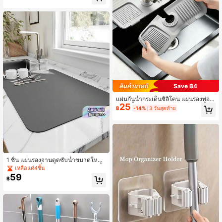
าและทำความสะอาดง่าย เครื่องมือครัว
ขนาดเล็ก, เหมาะสำหรับปลา, ผลไม้แล
ะผัก, พาสต้า, อาหารปรุงสุก,
Save ฿4
แผ่นกันน้ำกระเด็นซิลิโคน แผ่นรองท่อร
25
ะบายน้ำอ่างล้างหน้า แผ่นรองหยดน้ำอ่
฿
-14%
3 วันสุดท้าย
างล้างจาน แผ่นรองสบู่ ขอบแคบตัดได้
เหมาะสำหรับอ่างล้างหน้า อ่างล้างจาน
ชั้นวางระบายน้ำในครัว ของใช้จำเป็นใ
นครัว อุปกรณ์ห้องน้ำ
1 ชิ้น แผ่นรองจานดูดซับน้ำขนาดใหญ่
- ฐานยางกันลื่นทนความร้อน ระบายน้ำ
เหลือแค่4ชิ้น
เร็ว ป้องกันคราบ สีกลาง สำหรับบ้าน/ร้
59
฿
านอาหาร/เคาน์เตอร์ ใช้ตากจาน หม้อ
อุปกรณ์ครัว ของขวัญขึ้นบ้านใหม่/คริส
ต์มาส/วันเกิด