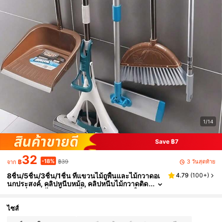
1/14
Save ฿7
32
-18%
3 วันสุดท้าย
฿
฿39
จาก
8ชิ้น/5ชิ้น/3ชิ้น/1ชิ้น ที่แขวนไม้ถูพื้นและไม้กวาดอเ
4.79
(
100+
)
นกประสงค์, คลิปหนีบหม้อ, คลิปหนีบไม้กวาดติด
ผนัง, ที่แขวนไม้ถูพื้นและไม้กวาดแบบมีกาวในตั
ว, ตะขอเกี่ยวกันลื่นแบบถอดได้กันน้ำ, ไม่ต้องเจาะ, ติ
ดตั้งง่าย, ดีไซน์มินิมอล, ตะขอแขวนใช้งานได้จริง, ข
ไซส์
องใช้ในครัว, เครื่องครัว, เครื่องมือในครัว