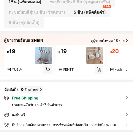
1ชิ้น (แพ็คทดลอง)
ขอเกี่ยวถูพื้น 6 ชิ้น (รุ่นดูดแรงขึ้น)
3 left
ตะขอม็อบสีสุ่ม 3 ชิ้น (วัสดุหนา)
5 ชิ้น (แพ็คคุ้มค่า)
8 ชิ้น (ชุดจัดเก็บ)
ผู้ขายรายอื่นบน SHEIN
ดูผู้ขายทั้งหมด 18 ราย
19
19
20
฿
฿
฿
YUBU-
FENTT
xushimy
จัดส่งถึง
Thailand
Free Shipping
ประมาณวันจัดส่ง:
4-7 วันทำการ
ส่งคืนฟรี
มีบริการเก็บเงินปลายทาง · การชำระเงินที่ปลอดภัย · การปกป้องความเป็นส่วนตัว