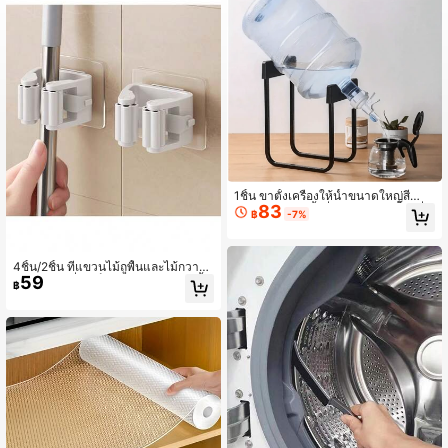
77 ผู้ติดตาม
4.76
77 ผู้ติดตาม
4.76
77 ผู้ติดตาม
4.76
1ชิ้น ขาตั้งเครื่องให้น้ำขนาดใหญ่สีดำแ
83
ละขาว สำหรับน้ำดื่มแร่ธาตุ ขาตั้งเครื่อ
฿
-7%
งทำน้ำเย็นบนโต๊ะสำหรับถังน้ำ กลับโรง
เรียน
77 ผู้ติดตาม
4.76
4ชิ้น/2ชิ้น ที่แขวนไม้ถูพื้นและไม้กวาด
59
พลาสติก - ที่จัดเก็บไม้กวาดและไม้ถูพื้น
฿
แบบมีกาวในตัวติดผนัง กล่องเก็บของติ
ดผนัง เหมาะสำหรับบ้าน ห้องครัว ห้อง
77 ผู้ติดตาม
4.76
น้ำ สวน โรงรถ ของใช้ในครัว เครื่องครั
ว เครื่องมือในครัว