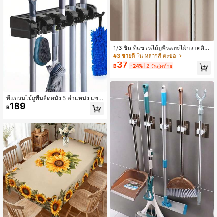
1/3 ชิ้น ที่แขวนไม้ถูพื้นและไม้กวาดติด
ผนัง คลิปเก็บของพลาสติกสมัยใหม่ วิธีก
#3 ขายดี
ใน หลากสี ตะขอ
ารเก็บของแบบไม่ต้องเจาะ ติดกาว เหม
37
฿
-24%
2 วันสุดท้าย
าะสำหรับห้องน้ำและห้องครัว ตะขอใช้ง
านได้จริง ของขวัญขึ้นบ้านใหม่
ที่แขวนไม้ถูพื้นติดผนัง 5 ตำแหน่ง แขว
189
นไม้กวาดแบบหนัก พลาสติกอเนกประส
฿
งค์พร้อมคลิปจับแน่นและตะขอเลื่อนได้
ชั้นเก็บอุปกรณ์ทำความสะอาดประหยัด
พื้นที่ สำหรับห้องน้ำ ห้องซักรีด โรงรถ ท
างเข้า พร้อมอุปกรณ์ติดตั้งทั้งหมด