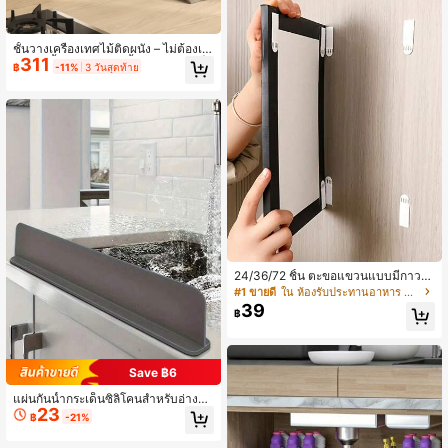
วีน คริสต์มาส
ชั้นวางเครื่องเทศไม้ติดผนัง – ไม่ต้องเจ
311
าะ, ติดตั้งด้วยกาว, รับน้ำหนักได้มาก |
฿
-11%
3 วันสุดท้าย
ชั้นวางของอเนกประสงค์สำหรับห้องครั
วและห้องน้ำ, จัดระเบียบเครื่องเทศ, ขว
ดโหลและสิ่งจำเป็น | ประหยัดพื้นที่, มีส
ไตล์และใช้งานได้จริง
24/36/72 ชิ้น ตะขอแขวนแบบมีกาวส
องหน้า ถอดออกได้ ไม่ต้องเจาะ สำหรับ
#1 ขายดี
ใน ห้องรับประทานอาหาร อุปกรณ์ครัว
แขวนกรอบรูปและงานศิลปะ ติดตั้งแบ
39
฿
บกันน้ำ
Save ฿6
แผ่นกันน้ำกระเด็นซิลิโคนสำหรับอ่างล้า
23
งจานในครัว อ่างล้างผัก อ่างล้างในห้อง
฿
-21%
แล็บ เครื่องล้างจาน ร้านอาหาร ห้องน้ำ
และรถ RV แผ่นกั้นน้ำบนเคาน์เตอร์ ฝา