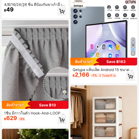
ตล์ตกแต่ง ตกแต่งปาร์ตี้และวันหยุด
4/8/16/24/36 ชิ้น ที่ป้องกันขาเก้าอี้ เห
49
มาะสำหรับพื้นไม้แข็ง แผ่นรองเฟอร์นิเจ
฿
อร์ ที่เลื่อนขาเก้าอี้ ฝาครอบขาเก้าอี้ซิลิโ
คน ป้องกันรอยขีดข่วนบนพื้นและลดเสีย
งรบกวน เหมาะสำหรับฉากในร่มต่างๆ
(สีน้ำตาล)
8
Save ฿163
Qetupa แท็บเล็ต Android 15 ขนาด 1
2,166
0.1 นิ้ว Z50 RAM 3GB+ROM 64GB,
฿
-7%
3 วันสุดท้าย
โปรเซสเซอร์ MTK 6755 Octa-Core 1.
8GHZ, หน้าจอสัมผัส IPS HD (1280x8
00), BT 5.2&802.11ac WiFi5, GPS, ก
ล้องหน้า 5MP&กล้องหลัง 13MP, แบตเ
ตอรี่ขนาดใหญ่ 6000mAh, ไม่รองรับซิ
มการ์ด (ไม่มีอะแดปเตอร์)
Save ฿10
1ชิ้น มีกาวในตัว Hook-And-LOOP ผ้า
629
ม่าน,Sun-Shading & ผ้าม่านฉนวนคว
฿
-2%
ามร้อนสำหรับ Windows โดยไม่ต้องเจ
าะ,ติดตั้งง่าย