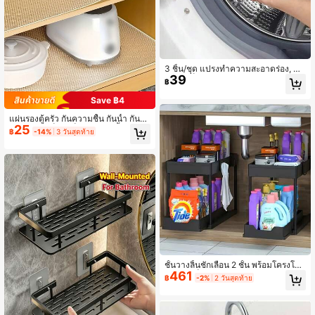
3 ชิ้น/ชุด แปรงทำความสะอาดร่อง, ขน
39
แปรงแข็งแรงทนทาน สำหรับทำความส
฿
ะอาดประตู/หน้าต่าง/ห้องน้ำ/มุมห้องครั
ว อุปกรณ์ทำความสะอาดร่อง
Save ฿4
แผ่นรองตู้ครัว กันความชื้น กันน้ำ กันลื่
25
น สำหรับตู้เย็น ตู้เก็บของ และชั้นวางขอ
฿
-14%
3 วันสุดท้าย
งท็อปครัว แผ่นรองกันน้ำและน้ำมัน อุป
กรณ์จัดระเบียบครัว อุปกรณ์เสริมครัว แ
ผ่นรองชั้นวางของและลิ้นชักในบ้าน ขอ
งใช้จำเป็นสำหรับหอพักและวิทยาลัย
ชั้นวางลิ้นชักเลื่อน 2 ชั้น พร้อมโครงโลห
461
ะ, กล่องเก็บของพลาสติกสีดำ/ขาว, เหม
฿
-2%
2 วันสุดท้าย
าะสำหรับเครื่องสำอางและอุปกรณ์เสริ
ม, ชั้นวางลิ้นชักตู้ห้องน้ำอเนกประสงค์,
ชั้นวางจัดระเบียบครัว, ชั้นวางอ่างล้างจ
านและพื้นที่เก็บของสำหรับของใช้ในครั