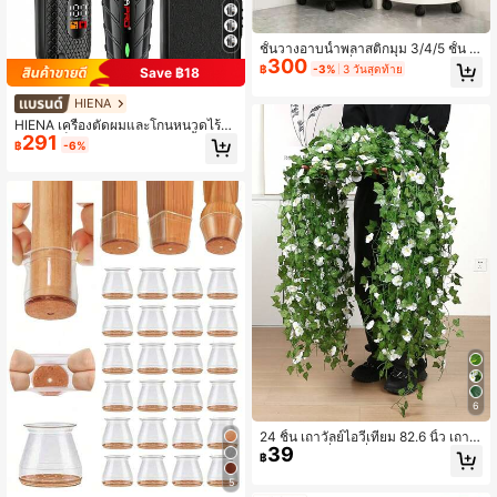
ชั้นวางอาบน้ำพลาสติกมุม 3/4/5 ชั้น พ
300
ร้อมล้อ 4 ล้อ เคลื่อนย้ายง่ายและประหยั
฿
-3%
3 วันสุดท้าย
Save ฿18
ดพื้นที่ จัดเก็บของใช้ประจำวันในห้อง
น้ำและห้องครัวได้อย่างมีประสิทธิภาพ
HIENA
ถอดประกอบง่าย เหมาะเป็นของขวัญคริ
HIENA เครื่องตัดผมและโกนหนวดไร้สา
สต์มาส
291
ยขนาดเล็กสำหรับผู้ชาย 1/2/3 ชิ้น ตัวเ
฿
-6%
ลือก ชาร์จ USB-C พร้อมจอแสดงผล L
ED แบตเตอรี่ลิเธียม เครื่องตัดผม เครื่อง
มือตัดผมที่บ้าน เหมาะสำหรับช่างตัดผ
มมือใหม่ ของขวัญวันหยุด
6
24 ชิ้น เถาวัลย์ไอวี่เทียม 82.6 นิ้ว เถาวั
39
ลย์ดอกมอร์นิ่งกลอรี่เทียม เถาวัลย์ใบไม้
฿
สีเขียวตกแต่ง ตกแต่งบ้านและสวน ชุด
คอสตูมไอวี่พิษ พืชเทียม ดอกกุหลาบ สไ
5