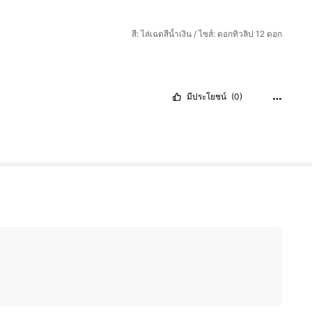
สี: ไล่เฉดสีน้ำเงิน / ไซส์: ดอกทิวลิป 12 ดอก
มีประโยชน์
(0)