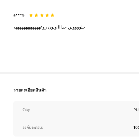
a***3
حلووووين
جدااا
ولون
روعهههههههههههههه
รายละเอียดสินค้า
วัสดุ:
PU
องค์ประกอบ:
100