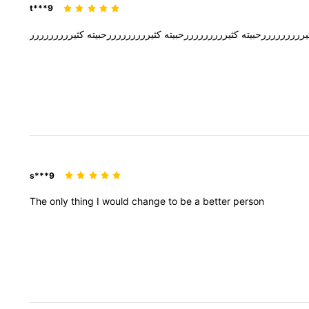
t***9
يرررررررررحبيته
كثيرررررررررحبيته
كثيرررررررررحبيته
كثيررررررررر
s***9
The
only
thing
I
would
change
to
be
a
better
person