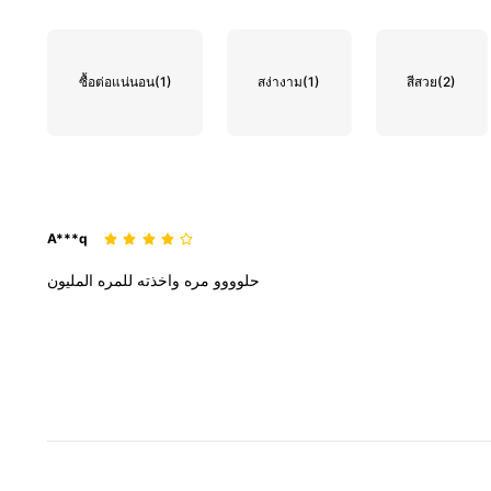
ซื้อต่อแน่นอน
(1)
สง่างาม
(1)
สีสวย
(2)
A***q
حلوووو
مره
واخذته
للمره
المليون