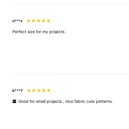
n***x
Perfect
size
for
my
projects
.
b***7
Good
for
small
projects
,
nice
fabric
cute
patterns
.