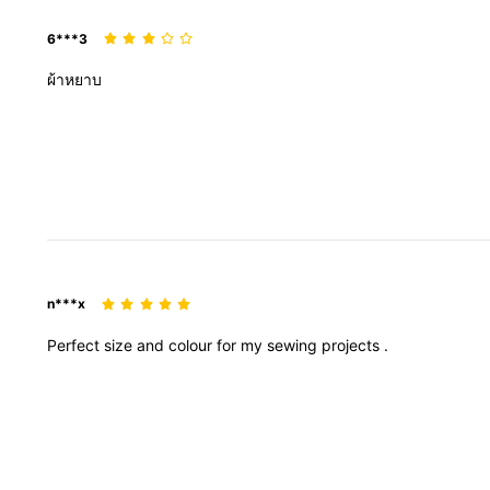
6***3
ผ้าหยาบ
n***x
Perfect
size
and
colour
for
my
sewing
projects
.