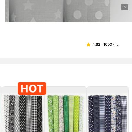
1/7
4.82
(
1000+
)